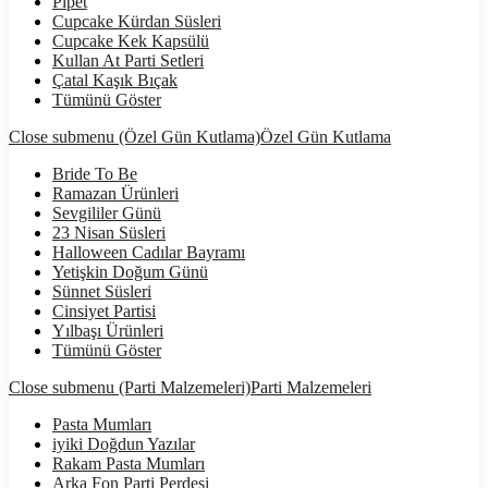
Pipet
Cupcake Kürdan Süsleri
Cupcake Kek Kapsülü
Kullan At Parti Setleri
Çatal Kaşık Bıçak
Tümünü Göster
Close submenu (Özel Gün Kutlama)
Özel Gün Kutlama
Bride To Be
Ramazan Ürünleri
Sevgililer Günü
23 Nisan Süsleri
Halloween Cadılar Bayramı
Yetişkin Doğum Günü
Sünnet Süsleri
Cinsiyet Partisi
Yılbaşı Ürünleri
Tümünü Göster
Close submenu (Parti Malzemeleri)
Parti Malzemeleri
Pasta Mumları
iyiki Doğdun Yazılar
Rakam Pasta Mumları
Arka Fon Parti Perdesi