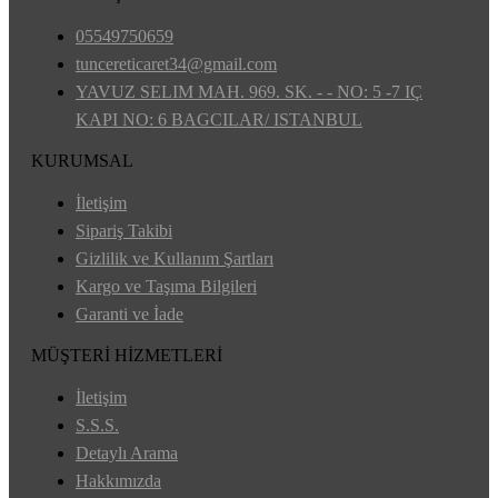
05549750659
tuncereticaret34@gmail.com
YAVUZ SELIM MAH. 969. SK. - - NO: 5 -7 IÇ
KAPI NO: 6 BAGCILAR/ ISTANBUL
KURUMSAL
İletişim
Sipariş Takibi
Gizlilik ve Kullanım Şartları
Kargo ve Taşıma Bilgileri
Garanti ve İade
MÜŞTERİ HİZMETLERİ
İletişim
S.S.S.
Detaylı Arama
Hakkımızda