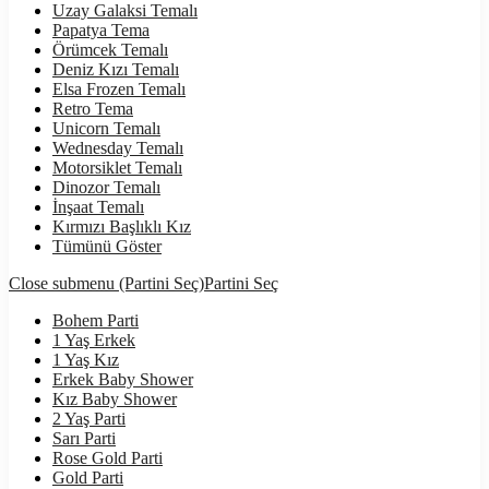
Uzay Galaksi Temalı
Papatya Tema
Örümcek Temalı
Deniz Kızı Temalı
Elsa Frozen Temalı
Retro Tema
Unicorn Temalı
Wednesday Temalı
Motorsiklet Temalı
Dinozor Temalı
İnşaat Temalı
Kırmızı Başlıklı Kız
Tümünü Göster
Close submenu (Partini Seç)
Partini Seç
Bohem Parti
1 Yaş Erkek
1 Yaş Kız
Erkek Baby Shower
Kız Baby Shower
2 Yaş Parti
Sarı Parti
Rose Gold Parti
Gold Parti