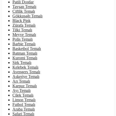
Patili Dostlar
Tavşan Temalı
Çiftlik Temalı
Gökkuşağı Temalı
Black Pink
Zürafa Temalı
Tilki Temalı
Meyve Temalı
Polis Temalı
Barbie Temalı
Basketbol Temalı
Batman Temalı
Kuromi Temalı
Sirk Temalı
Kelebek Temalı
Avengers Temalı
Askeriye Temalı
Arı Temalı
Karpuz Temalı
Ayı Temalı
Çilek Temalı
Limon Temalı
Futbol Temalı
Araba Temalı
Safari Temalı