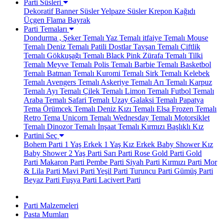
Parti Süsleri
Dekoratif Banner Süsler
Yelpaze Süsler
Krepon Kağıdı
Üçgen Flama Bayrak
Parti Temaları
Dondurma , Şeker Temalı
Yaz Temalı
itfaiye Temalı
Mouse
Temalı
Deniz Temalı
Patili Dostlar
Tavşan Temalı
Çiftlik
Temalı
Gökkuşağı Temalı
Black Pink
Zürafa Temalı
Tilki
Temalı
Meyve Temalı
Polis Temalı
Barbie Temalı
Basketbol
Temalı
Batman Temalı
Kuromi Temalı
Sirk Temalı
Kelebek
Temalı
Avengers Temalı
Askeriye Temalı
Arı Temalı
Karpuz
Temalı
Ayı Temalı
Çilek Temalı
Limon Temalı
Futbol Temalı
Araba Temalı
Safari Temalı
Uzay Galaksi Temalı
Papatya
Tema
Örümcek Temalı
Deniz Kızı Temalı
Elsa Frozen Temalı
Retro Tema
Unicorn Temalı
Wednesday Temalı
Motorsiklet
Temalı
Dinozor Temalı
İnşaat Temalı
Kırmızı Başlıklı Kız
Partini Seç
Bohem Parti
1 Yaş Erkek
1 Yaş Kız
Erkek Baby Shower
Kız
Baby Shower
2 Yaş Parti
Sarı Parti
Rose Gold Parti
Gold
Parti
Makaron Parti
Pembe Parti
Siyah Parti
Kırmızı Parti
Mor
& Lila Parti
Mavi Parti
Yeşil Parti
Turuncu Parti
Gümüş Parti
Beyaz Parti
Fuşya Parti
Lacivert Parti
Parti Malzemeleri
Pasta Mumları