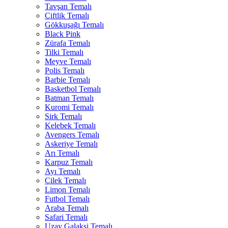
Tavşan Temalı
Çiftlik Temalı
Gökkuşağı Temalı
Black Pink
Zürafa Temalı
Tilki Temalı
Meyve Temalı
Polis Temalı
Barbie Temalı
Basketbol Temalı
Batman Temalı
Kuromi Temalı
Sirk Temalı
Kelebek Temalı
Avengers Temalı
Askeriye Temalı
Arı Temalı
Karpuz Temalı
Ayı Temalı
Çilek Temalı
Limon Temalı
Futbol Temalı
Araba Temalı
Safari Temalı
Uzay Galaksi Temalı