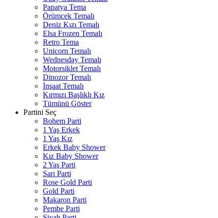
Papatya Tema
Örümcek Temalı
Deniz Kızı Temalı
Elsa Frozen Temalı
Retro Tema
Unicorn Temalı
Wednesday Temalı
Motorsiklet Temalı
Dinozor Temalı
İnşaat Temalı
Kırmızı Başlıklı Kız
Tümünü Göster
Partini Seç
Bohem Parti
1 Yaş Erkek
1 Yaş Kız
Erkek Baby Shower
Kız Baby Shower
2 Yaş Parti
Sarı Parti
Rose Gold Parti
Gold Parti
Makaron Parti
Pembe Parti
Siyah Parti