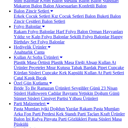
Mini Balonlar
Krom Balon
Metalik Balon
Balon Standları
Makaron Balon
Balon Aksesuarları
Konfetili Balon
Balon Zincir Setleri
Erkek Çocuk Setleri
Kız Çocuk Setleri
Balon Buketi
Balon
Zincir Çeşitleri
Balon Setleri
Folyo Balonlar
Rakam Folyo Balonlar
Harf Folyo Balon
Orman Hayvanları
Yıldız ve Kalp Folyo Balonlar
Şekilli Folyo Balonlar
Happy
Birthday Set Folyo Balonlar
Hediyelik Ürünler
Anahtarlık
Çanta
Kullan At Sofra Ürünleri
Plastik Masa Örtüsü
Plastik Masa Eteği
Ahşap Kullan At
Ürünler
Peçeteler
Mısır Kutusu
Tabak Bardak
Pipet
Cupcake
Kürdan Süsleri
Cupcake Kek Kapsülü
Kullan At Parti Setleri
Çatal Kaşık Bıçak
Özel Gün Kutlama
Bride To Be
Ramazan Ürünleri
Sevgililer Günü
23 Nisan
Süsleri
Halloween Cadılar Bayramı
Yetişkin Doğum Günü
Sünnet Süsleri
Cinsiyet Partisi
Yılbaşı Ürünleri
Parti Malzemeleri
Pasta Mumları
iyiki Doğdun Yazılar
Rakam Pasta Mumları
Arka Fon Parti Perdesi
Kek Standı
Parti Taçları
Kraft Ürünler
Balon İpi Rafya
Pinyata
Parti Gözlükleri
Pasta Süsleri
Masa
Püskülü