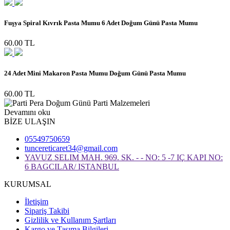
Fuşya Spiral Kıvrık Pasta Mumu 6 Adet Doğum Günü Pasta Mumu
60.00 TL
24 Adet Mini Makaron Pasta Mumu Doğum Günü Pasta Mumu
60.00 TL
Devamını oku
BİZE ULAŞIN
05549750659
tuncereticaret34@gmail.com
YAVUZ SELIM MAH. 969. SK. - - NO: 5 -7 IÇ KAPI NO:
6 BAGCILAR/ ISTANBUL
KURUMSAL
İletişim
Sipariş Takibi
Gizlilik ve Kullanım Şartları
Kargo ve Taşıma Bilgileri