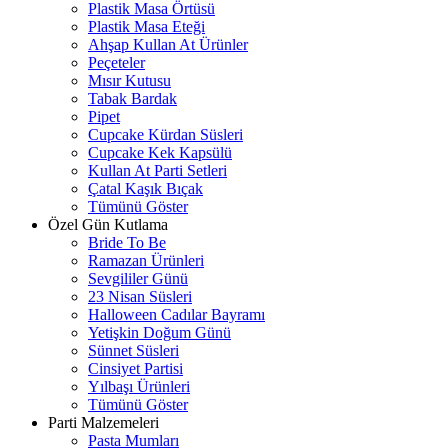
Plastik Masa Örtüsü
Plastik Masa Eteği
Ahşap Kullan At Ürünler
Peçeteler
Mısır Kutusu
Tabak Bardak
Pipet
Cupcake Kürdan Süsleri
Cupcake Kek Kapsülü
Kullan At Parti Setleri
Çatal Kaşık Bıçak
Tümünü Göster
Özel Gün Kutlama
Bride To Be
Ramazan Ürünleri
Sevgililer Günü
23 Nisan Süsleri
Halloween Cadılar Bayramı
Yetişkin Doğum Günü
Sünnet Süsleri
Cinsiyet Partisi
Yılbaşı Ürünleri
Tümünü Göster
Parti Malzemeleri
Pasta Mumları