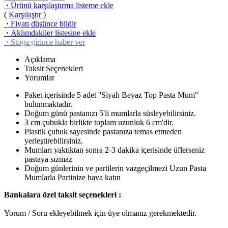
·
Ürünü karşılaştırma listeme ekle
(
Karşılaştır
)
·
Fiyatı düşünce bildir
·
Aklımdakiler listesine ekle
·
Stoga girince haber ver
Açıklama
Taksit Seçenekleri
Yorumlar
Paket içerisinde 5 adet ''Siyah Beyaz Top Pasta Mum''
bulunmaktadır.
Doğum günü pastanızı 5'li mumlarla süsleyebilirsiniz.
3 cm çubukla birlikte toplam uzunluk 6 cm'dir.
Plastik çubuk sayesinde pastanıza temas etmeden
yerleştirebilirsiniz.
Mumları yaktıktan sonra 2-3 dakika içerisinde üflerseniz
pastaya sızmaz
Doğum günlerinin ve partilerin vazgeçilmezi Uzun Pasta
Mumlarla Partinize hava katın
Bankalara özel taksit seçenekleri :
Yorum / Soru ekleyebilmek için üye olmanız gerekmektedir.