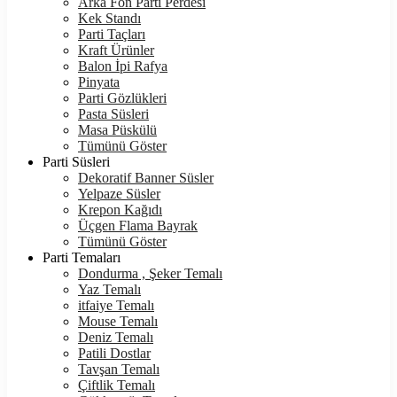
Arka Fon Parti Perdesi
Kek Standı
Parti Taçları
Kraft Ürünler
Balon İpi Rafya
Pinyata
Parti Gözlükleri
Pasta Süsleri
Masa Püskülü
Tümünü Göster
Parti Süsleri
Dekoratif Banner Süsler
Yelpaze Süsler
Krepon Kağıdı
Üçgen Flama Bayrak
Tümünü Göster
Parti Temaları
Dondurma , Şeker Temalı
Yaz Temalı
itfaiye Temalı
Mouse Temalı
Deniz Temalı
Patili Dostlar
Tavşan Temalı
Çiftlik Temalı