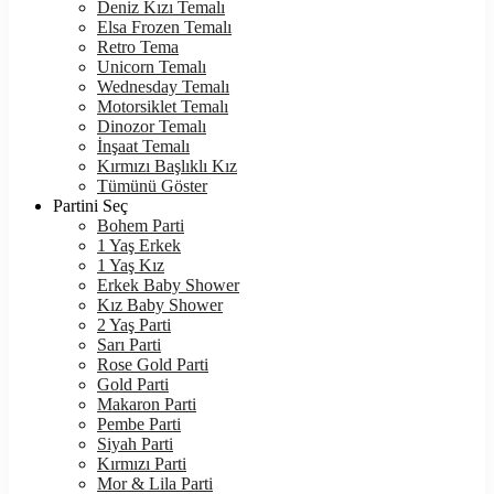
Deniz Kızı Temalı
Elsa Frozen Temalı
Retro Tema
Unicorn Temalı
Wednesday Temalı
Motorsiklet Temalı
Dinozor Temalı
İnşaat Temalı
Kırmızı Başlıklı Kız
Tümünü Göster
Partini Seç
Bohem Parti
1 Yaş Erkek
1 Yaş Kız
Erkek Baby Shower
Kız Baby Shower
2 Yaş Parti
Sarı Parti
Rose Gold Parti
Gold Parti
Makaron Parti
Pembe Parti
Siyah Parti
Kırmızı Parti
Mor & Lila Parti