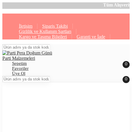
Tüm Alışverişlerinizde Geçer
İletişim
Sipariş Takibi
Gizlilik ve Kullanım Şartları
Kargo ve Taşıma Bilgileri
Garanti ve İade
Sepetim
0
Favoriler
Üye Ol
0