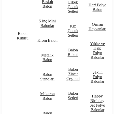
Baskılı
Erkek
Harf Folyo
Balon
Çocuk
Balon
Setleri
5 İnç Mini
Orman
Balonlar
Kız
Hayvanları
Çocuk
Balon
Setleri
Kutusu
Krom Balon
Yıldız ve
Kalp
Balon
Folyo
Buketi
Metalik
Balonlar
Balon
Balon
Şekilli
Zincir
Balon
Folyo
Çeşitleri
Standları
Balonlar
Balon
Makaron
Happy
Setleri
Balon
Birthday
Set Folyo
Balonlar
Balon