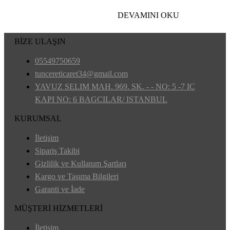
DEVAMINI OKU
BİZE ULAŞIN
05549750659
tuncereticaret34@gmail.com
YAVUZ SELIM MAH. 969. SK. - - NO: 5 -7 IÇ
KAPI NO: 6 BAGCILAR/ ISTANBUL
KURUMSAL
İletişim
Sipariş Takibi
Gizlilik ve Kullanım Şartları
Kargo ve Taşıma Bilgileri
Garanti ve İade
MÜŞTERİ HİZMETLERİ
İletişim