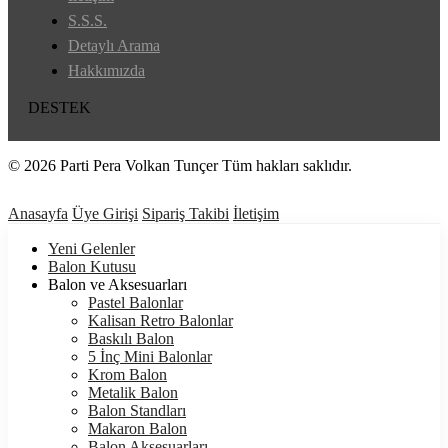
S.S.S.
Detaylı Arama
Hakkımızda
DESTEK
© 2026 Parti Pera Volkan Tunçer Tüm hakları saklıdır.
Anasayfa
Üye Girişi
Sipariş Takibi
İletişim
Yeni Gelenler
Balon Kutusu
Balon ve Aksesuarları
Pastel Balonlar
Kalisan Retro Balonlar
Baskılı Balon
5 İnç Mini Balonlar
Krom Balon
Metalik Balon
Balon Standları
Makaron Balon
Balon Aksesuarları