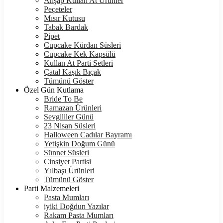
Ahşap Kullan At Ürünler
Peçeteler
Mısır Kutusu
Tabak Bardak
Pipet
Cupcake Kürdan Süsleri
Cupcake Kek Kapsülü
Kullan At Parti Setleri
Çatal Kaşık Bıçak
Tümünü Göster
Özel Gün Kutlama
Bride To Be
Ramazan Ürünleri
Sevgililer Günü
23 Nisan Süsleri
Halloween Cadılar Bayramı
Yetişkin Doğum Günü
Sünnet Süsleri
Cinsiyet Partisi
Yılbaşı Ürünleri
Tümünü Göster
Parti Malzemeleri
Pasta Mumları
iyiki Doğdun Yazılar
Rakam Pasta Mumları