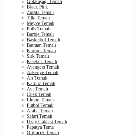
Gökkuşağı Temalı
Black Pink
Zürafa Temalı
Tilki Temalı
Meyve Temalı
Polis Temalı
Barbie Temalı
Basketbol Temalı
Batman Temalı
Kuromi Temalı
Sirk Temalı
Kelebek Temalı
Avengers Temalı
Askeriye Temalı
Arı Temalı
Karpuz Temalı
Ayı Temalı
Çilek Temalı
Limon Temalı
Futbol Temalı
Araba Temalı
Safari Temalı
Uzay Galaksi Temalı
Papatya Tema
Örümcek Temalı