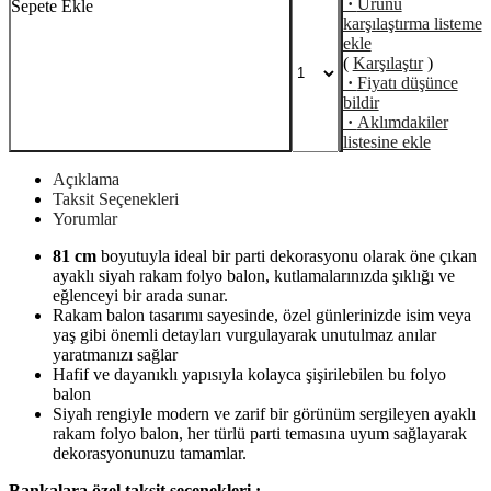
·
Ürünü
Sepete Ekle
karşılaştırma listeme
ekle
(
Karşılaştır
)
·
Fiyatı düşünce
bildir
·
Aklımdakiler
listesine ekle
Açıklama
Taksit Seçenekleri
Yorumlar
81 cm
boyutuyla ideal bir parti dekorasyonu olarak öne çıkan
ayaklı siyah rakam folyo balon, kutlamalarınızda şıklığı ve
eğlenceyi bir arada sunar.
Rakam balon tasarımı sayesinde, özel günlerinizde isim veya
yaş gibi önemli detayları vurgulayarak unutulmaz anılar
yaratmanızı sağlar
Hafif ve dayanıklı yapısıyla kolayca şişirilebilen bu folyo
balon
Siyah rengiyle modern ve zarif bir görünüm sergileyen ayaklı
rakam folyo balon, her türlü parti temasına uyum sağlayarak
dekorasyonunuzu tamamlar.
Bankalara özel taksit seçenekleri :