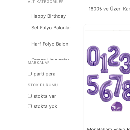
ALT KATEGORILER
1600₺ ve Üzeri Ka
Happy Birthday
Set Folyo Balonlar
Harf Folyo Balon
Orman Hayvanları
MARKALAR
parti pera
Rakam Folyo
STOK DURUMU
Balonlar
stokta var
Şekilli Folyo
stokta yok
Balonlar