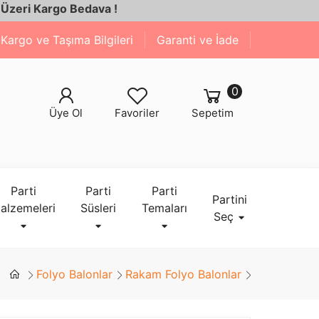
 Bedava !
Kargo ve Taşıma Bilgileri
Garanti ve İade
0
Üye Ol
Favoriler
Sepetim
Parti
Parti
Parti
Partini
alzemeleri
Süsleri
Temaları
Seç
Folyo Balonlar
Rakam Folyo Balonlar