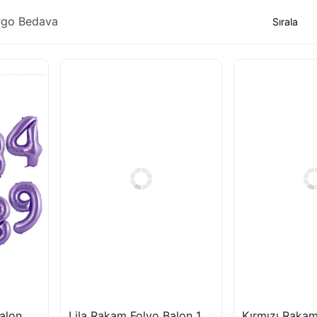
rgo Bedava
Mor Rakam Folyo Balon 76 cm
Lila Rakam Folyo Balon 100 cm 40 inç