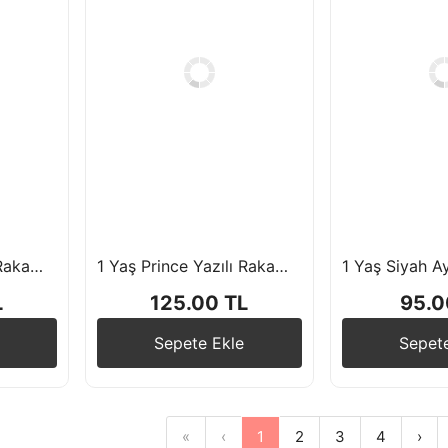
1 Yaş Prince Yazılı Rakam Folyo Balon 100 cm
1 Yaş Prince Yazılı Rakam Folyo Balon 100 cm
L
125.00 TL
95.0
Sepete Ekle
Sepet
«
‹
1
2
3
4
›