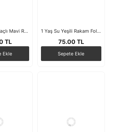
2 Yaş Ayaklı Taçlı Mavi Rakam Folyo Balon 76 cm
1 Yaş Su Yeşili Rakam Folyo Balon 76 cm
0 TL
75.00 TL
e Ekle
Sepete Ekle