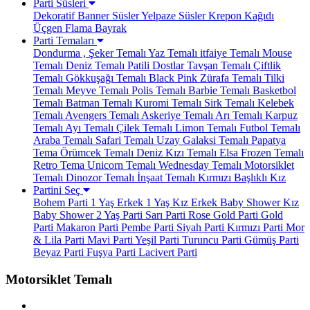
Parti Süsleri
Dekoratif Banner Süsler
Yelpaze Süsler
Krepon Kağıdı
Üçgen Flama Bayrak
Parti Temaları
Dondurma , Şeker Temalı
Yaz Temalı
itfaiye Temalı
Mouse
Temalı
Deniz Temalı
Patili Dostlar
Tavşan Temalı
Çiftlik
Temalı
Gökkuşağı Temalı
Black Pink
Zürafa Temalı
Tilki
Temalı
Meyve Temalı
Polis Temalı
Barbie Temalı
Basketbol
Temalı
Batman Temalı
Kuromi Temalı
Sirk Temalı
Kelebek
Temalı
Avengers Temalı
Askeriye Temalı
Arı Temalı
Karpuz
Temalı
Ayı Temalı
Çilek Temalı
Limon Temalı
Futbol Temalı
Araba Temalı
Safari Temalı
Uzay Galaksi Temalı
Papatya
Tema
Örümcek Temalı
Deniz Kızı Temalı
Elsa Frozen Temalı
Retro Tema
Unicorn Temalı
Wednesday Temalı
Motorsiklet
Temalı
Dinozor Temalı
İnşaat Temalı
Kırmızı Başlıklı Kız
Partini Seç
Bohem Parti
1 Yaş Erkek
1 Yaş Kız
Erkek Baby Shower
Kız
Baby Shower
2 Yaş Parti
Sarı Parti
Rose Gold Parti
Gold
Parti
Makaron Parti
Pembe Parti
Siyah Parti
Kırmızı Parti
Mor
& Lila Parti
Mavi Parti
Yeşil Parti
Turuncu Parti
Gümüş Parti
Beyaz Parti
Fuşya Parti
Lacivert Parti
Motorsiklet Temalı