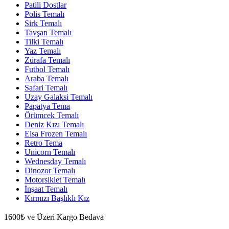
Patili Dostlar
Polis Temalı
Sirk Temalı
Tavşan Temalı
Tilki Temalı
Yaz Temalı
Zürafa Temalı
Futbol Temalı
Araba Temalı
Safari Temalı
Uzay Galaksi Temalı
Papatya Tema
Örümcek Temalı
Deniz Kızı Temalı
Elsa Frozen Temalı
Retro Tema
Unicorn Temalı
Wednesday Temalı
Dinozor Temalı
Motorsiklet Temalı
İnşaat Temalı
Kırmızı Başlıklı Kız
1600₺ ve Üzeri Kargo Bedava