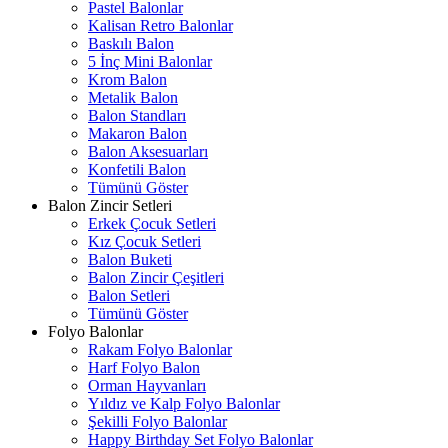
Pastel Balonlar
Kalisan Retro Balonlar
Baskılı Balon
5 İnç Mini Balonlar
Krom Balon
Metalik Balon
Balon Standları
Makaron Balon
Balon Aksesuarları
Konfetili Balon
Tümünü Göster
Balon Zincir Setleri
Erkek Çocuk Setleri
Kız Çocuk Setleri
Balon Buketi
Balon Zincir Çeşitleri
Balon Setleri
Tümünü Göster
Folyo Balonlar
Rakam Folyo Balonlar
Harf Folyo Balon
Orman Hayvanları
Yıldız ve Kalp Folyo Balonlar
Şekilli Folyo Balonlar
Happy Birthday Set Folyo Balonlar