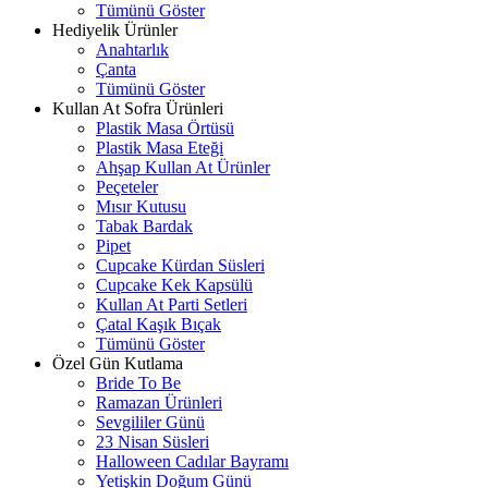
Tümünü Göster
Hediyelik Ürünler
Anahtarlık
Çanta
Tümünü Göster
Kullan At Sofra Ürünleri
Plastik Masa Örtüsü
Plastik Masa Eteği
Ahşap Kullan At Ürünler
Peçeteler
Mısır Kutusu
Tabak Bardak
Pipet
Cupcake Kürdan Süsleri
Cupcake Kek Kapsülü
Kullan At Parti Setleri
Çatal Kaşık Bıçak
Tümünü Göster
Özel Gün Kutlama
Bride To Be
Ramazan Ürünleri
Sevgililer Günü
23 Nisan Süsleri
Halloween Cadılar Bayramı
Yetişkin Doğum Günü