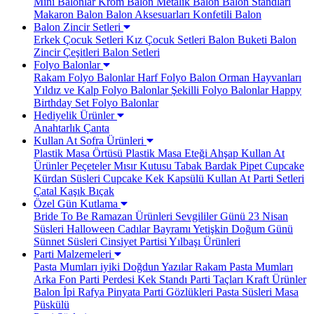
Mini Balonlar
Krom Balon
Metalik Balon
Balon Standları
Makaron Balon
Balon Aksesuarları
Konfetili Balon
Balon Zincir Setleri
Erkek Çocuk Setleri
Kız Çocuk Setleri
Balon Buketi
Balon
Zincir Çeşitleri
Balon Setleri
Folyo Balonlar
Rakam Folyo Balonlar
Harf Folyo Balon
Orman Hayvanları
Yıldız ve Kalp Folyo Balonlar
Şekilli Folyo Balonlar
Happy
Birthday Set Folyo Balonlar
Hediyelik Ürünler
Anahtarlık
Çanta
Kullan At Sofra Ürünleri
Plastik Masa Örtüsü
Plastik Masa Eteği
Ahşap Kullan At
Ürünler
Peçeteler
Mısır Kutusu
Tabak Bardak
Pipet
Cupcake
Kürdan Süsleri
Cupcake Kek Kapsülü
Kullan At Parti Setleri
Çatal Kaşık Bıçak
Özel Gün Kutlama
Bride To Be
Ramazan Ürünleri
Sevgililer Günü
23 Nisan
Süsleri
Halloween Cadılar Bayramı
Yetişkin Doğum Günü
Sünnet Süsleri
Cinsiyet Partisi
Yılbaşı Ürünleri
Parti Malzemeleri
Pasta Mumları
iyiki Doğdun Yazılar
Rakam Pasta Mumları
Arka Fon Parti Perdesi
Kek Standı
Parti Taçları
Kraft Ürünler
Balon İpi Rafya
Pinyata
Parti Gözlükleri
Pasta Süsleri
Masa
Püskülü