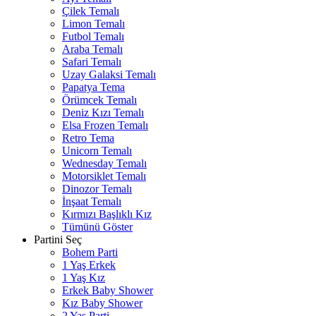
Çilek Temalı
Limon Temalı
Futbol Temalı
Araba Temalı
Safari Temalı
Uzay Galaksi Temalı
Papatya Tema
Örümcek Temalı
Deniz Kızı Temalı
Elsa Frozen Temalı
Retro Tema
Unicorn Temalı
Wednesday Temalı
Motorsiklet Temalı
Dinozor Temalı
İnşaat Temalı
Kırmızı Başlıklı Kız
Tümünü Göster
Partini Seç
Bohem Parti
1 Yaş Erkek
1 Yaş Kız
Erkek Baby Shower
Kız Baby Shower
2 Yaş Parti