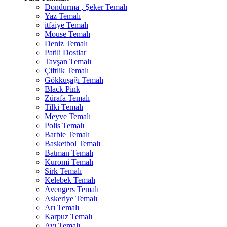
Dondurma , Şeker Temalı
Yaz Temalı
itfaiye Temalı
Mouse Temalı
Deniz Temalı
Patili Dostlar
Tavşan Temalı
Çiftlik Temalı
Gökkuşağı Temalı
Black Pink
Zürafa Temalı
Tilki Temalı
Meyve Temalı
Polis Temalı
Barbie Temalı
Basketbol Temalı
Batman Temalı
Kuromi Temalı
Sirk Temalı
Kelebek Temalı
Avengers Temalı
Askeriye Temalı
Arı Temalı
Karpuz Temalı
Ayı Temalı