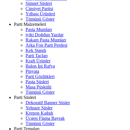
Sünnet Süsleri
Cinsiyet Partisi
Yılbaşı Ürünleri
Tümünü Göster
Parti Malzemeleri
Pasta Mumları
iyiki Doğdun Yazılar
Rakam Pasta Mumları
Arka Fon Parti Perdesi
Kek Standı
Parti Taçları
Kraft Ürünler
Balon İpi Rafya
Pinyata
Parti Gözlükleri
Pasta Süsleri
Masa Püskülü
Tümünü Göster
Parti Süsleri
Dekoratif Banner Süsler
Yelpaze Süsler
Krepon Kağıdı
Üçgen Flama Bayrak
Tümünü Göster
Parti Temaları