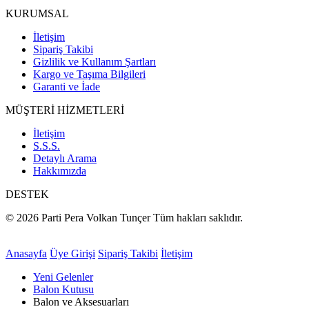
KURUMSAL
İletişim
Sipariş Takibi
Gizlilik ve Kullanım Şartları
Kargo ve Taşıma Bilgileri
Garanti ve İade
MÜŞTERİ HİZMETLERİ
İletişim
S.S.S.
Detaylı Arama
Hakkımızda
DESTEK
© 2026 Parti Pera Volkan Tunçer Tüm hakları saklıdır.
Anasayfa
Üye Girişi
Sipariş Takibi
İletişim
Yeni Gelenler
Balon Kutusu
Balon ve Aksesuarları