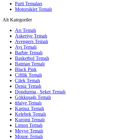
Parti Temaları
Motorsiklet Temalı
Alt Kategoriler
Arı Temalı
Askeriye Temalı
Avengers Temalı
Ayı Temalı
Barbie Temalı
Basketbol Temalı
Batman Temalı
Black Pink
Çiftlik Temalı
Çilek Temalı
Deniz Temalı
Dondurma , Şeker Temalı
Gökkuşağı Temalı
itfaiye Temalı
Karpuz Temalı
Kelebek Temalı
Kuromi Temalı
Limon Temalı
Meyve Temalı
Mouse Temalı