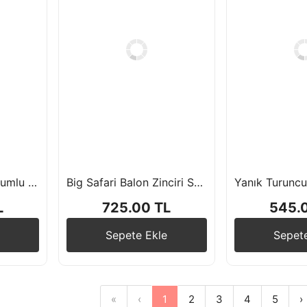
Örümcek Temalı Uyumlu Balon Zincir Seti Lacivert Kırmızı Mavi Pastel Balon Doğum Günü Balon Seti
Big Safari Balon Zinciri Seti
L
725.00 TL
545.
Sepete Ekle
Sepet
«
‹
1
2
3
4
5
›