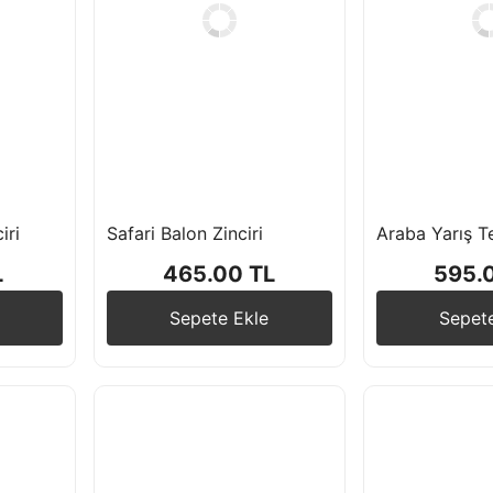
iri
Safari Balon Zinciri
L
465.00 TL
595.
Sepete Ekle
Sepet