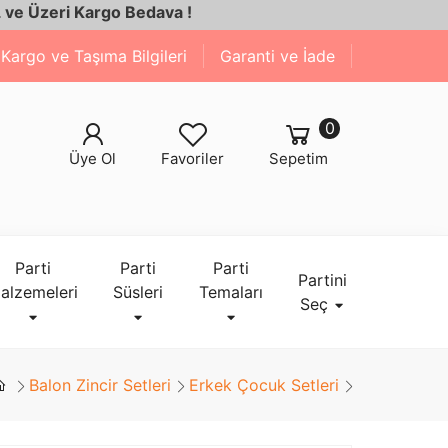
argo Bedava !
Kargo ve Taşıma Bilgileri
Garanti ve İade
0
Üye Ol
Favoriler
Sepetim
Parti
Parti
Parti
Partini
alzemeleri
Süsleri
Temaları
Seç
Balon Zincir Setleri
Erkek Çocuk Setleri