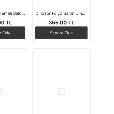
Uzay Galaksi Temalı Balon Seti Roket Folyo Balon Astronot Folyo Balon Rakam Doğum Günü Balon Seti
Dinozor Folyo Balon Dinozor Baskılı Balon Doğum Günü Balon Seti
00 TL
355.00 TL
e Ekle
Sepete Ekle