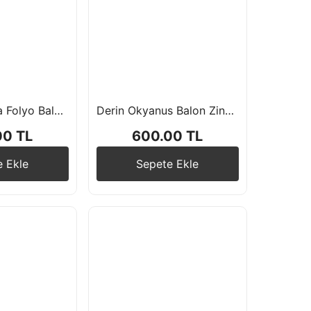
Formula Araba Folyo Balon Zincir Seti Yarış Temalı Doğum Günü Balon Seti
Derin Okyanus Balon Zinciri
00 TL
600.00 TL
e Ekle
Sepete Ekle