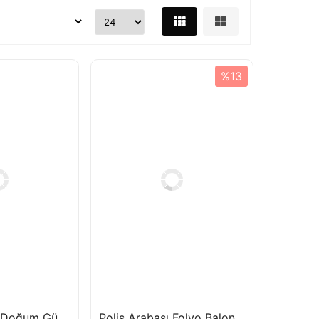
%13
Futbol Temalı Doğum Günü Balon Seti Siyah Yeşil Futbol Baskılı Balon Set
Polis Arabası Folyo Balon Seti Doğum Günü Balon Seti