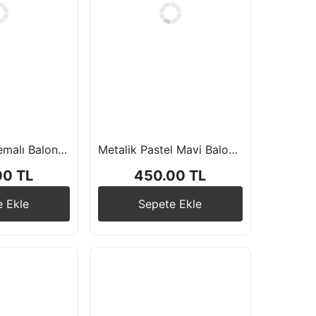
Araba Yarış Temalı Balon Zincir Seti
Metalik Pastel Mavi Balon Zinciri
00 TL
450.00 TL
e Ekle
Sepete Ekle