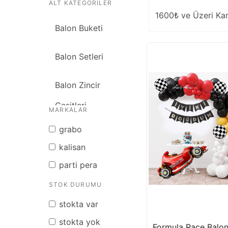
ALT KATEGORILER
1600₺ ve Üzeri Ka
Balon Buketi
Balon Setleri
Balon Zincir
Çeşitleri
MARKALAR
grabo
Erkek Çocuk
kalisan
Setleri
parti pera
Kız Çocuk Setleri
STOK DURUMU
stokta var
stokta yok