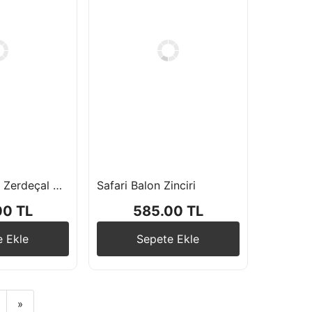
Yanık Turuncu Zerdeçal Retro Kış Yeşili Balon Zincir Seti
Safari Balon Zinciri
00 TL
585.00 TL
e Ekle
Sepete Ekle
»