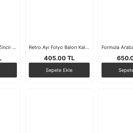
Yarış Temalı Balon Zincir Seti
Retro Ayı Folyo Balon Kalp Folyo Balon Kraft Happy Birthday Yazı
L
405.00 TL
650.
Sepete Ekle
Sepet