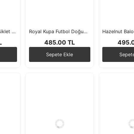
Yarış Temalı Motorsiklet Folyo Balon Seti Moto Gp
Royal Kupa Futbol Doğum Günü Balon Seti
Hazelnut Balon
L
485.00 TL
495.
Sepete Ekle
Sepet