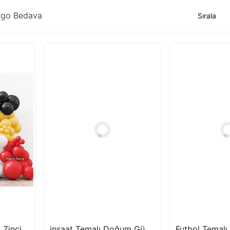
rgo Bedava
Formula Race Balon Zinciri Seti
inşaat Temalı Doğum Günü Balon Parti Seti Mixer Vinç Kepçe Folyo Balon Seti Rakam Gold Balon 76 cm