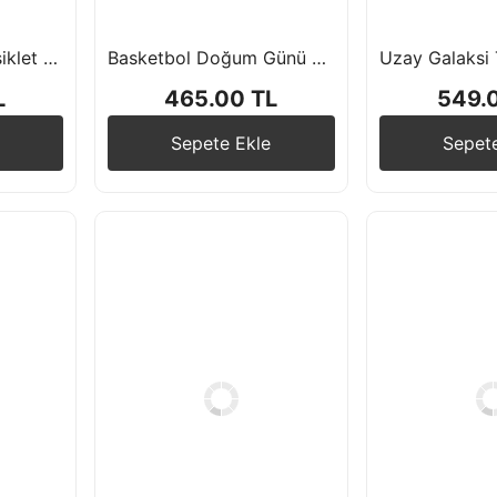
Yarış Temalı Motorsiklet Folyo Balon Seti
Basketbol Doğum Günü Balon Seti Kupa Folyo Balon Siyah Rakam Folyo Balon
L
465.00 TL
549.
Sepete Ekle
Sepet