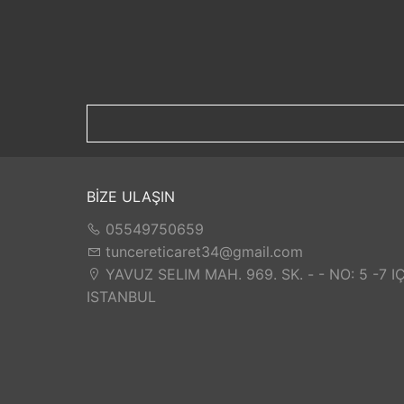
Dinozor Temalı
Motorsiklet Temalı
İnşaat Temalı
Kırmızı Başlıklı Kız
BİZE ULAŞIN
05549750659
tuncereticaret34@gmail.com
YAVUZ SELIM MAH. 969. SK. - - NO: 5 -7 I
ISTANBUL