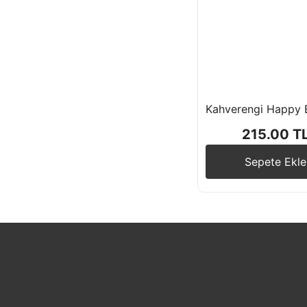
Temalı
Papatya Tema
Örümcek Temalı
Deniz Kızı Temalı
215.00 T
Sepete Ekle
Elsa Frozen Temalı
Retro Tema
Unicorn Temalı
Wednesday Temalı