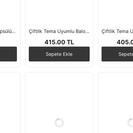
İnek Desenli Kek Kapsülü 15'li
Çiftlik Tema Uyumlu Balon Zincir Seti
415.00 TL
405.
Sepete Ekle
Sepet