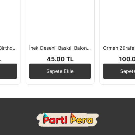
Kahverengi Happy Birthday Folyo Balon Set i16 inç 40 cm
İnek Desenli Baskılı Balon 5 Adet
L
45.00 TL
100.
Sepete Ekle
Sepet