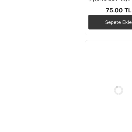
75.00 TL
Çiftlik Temalı
Sepete Ekle
Çilek Temalı
Deniz Temalı
Dondurma , Şeker
Temalı
Gökkuşağı Temalı
itfaiye Temalı
Karpuz Temalı