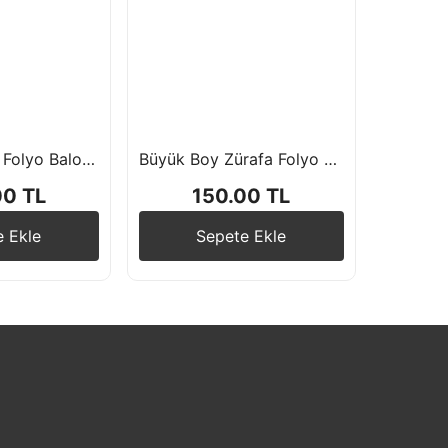
Orman Zürafa Folyo Balon 95*87cm
Büyük Boy Zürafa Folyo Balon 118*95cm
00 TL
150.00 TL
e Ekle
Sepete Ekle