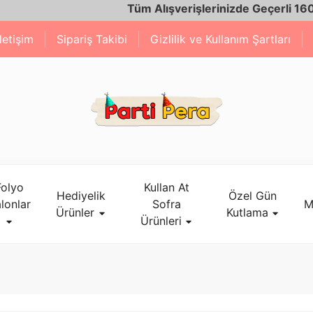
Tüm Alışverişlerinizde Geçerli 1600 TL ve 
İletişim
Sipariş Takibi
Gizlilik ve Kullanım Şartları
Folyo
Kullan At
Hediyelik
Özel Gün
lonlar
Sofra
M
Ürünler
Kutlama
Ürünleri