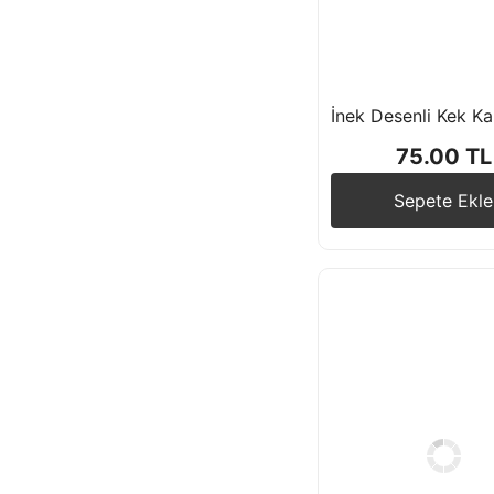
Tavşan Temalı
Tilki Temalı
75.00 TL
Yaz Temalı
Sepete Ekle
Zürafa Temalı
Futbol Temalı
Araba Temalı
Safari Temalı
Uzay Galaksi