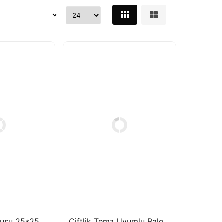
One Balon Kutusu 25*25 cm
Çiftlik Tema Uyumlu Balon Zincir Seti