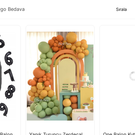
rgo Bedava
Siyah Rakam Folyo Balon 76 cm
Yanık Turuncu Zerdeçal Retro Kış Yeşili Balon Zincir Seti