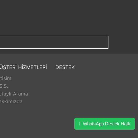
ÜŞTERİ HİZMETLERİ
DESTEK
etişim
S.S.
etaylı Arama
akkımızda
WhatsApp Destek Hattı