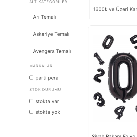
ALT KATEGORILER
1600₺ ve Üzeri Ka
Arı Temalı
Askeriye Temalı
Avengers Temalı
MARKALAR
Ayı Temalı
parti pera
Barbie Temalı
STOK DURUMU
stokta var
Basketbol Temalı
stokta yok
Batman Temalı
Black Pink