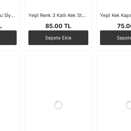
Yelpaze Süs Turuncu Sİyah Renk Desenli 6'lı
Yeşil Renk 3 Katlı Kek Standı
Yeşil Kek Kaps
L
85.00 TL
75.0
Sepete Ekle
Sepet