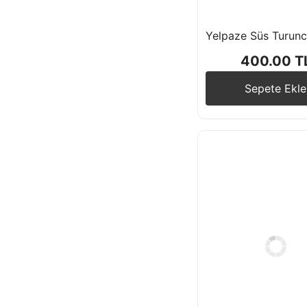
Kelebek Temalı
400.00 T
Kuromi Temalı
Sepete Ekle
Limon Temalı
Meyve Temalı
Mouse Temalı
Patili Dostlar
Polis Temalı
Sirk Temalı