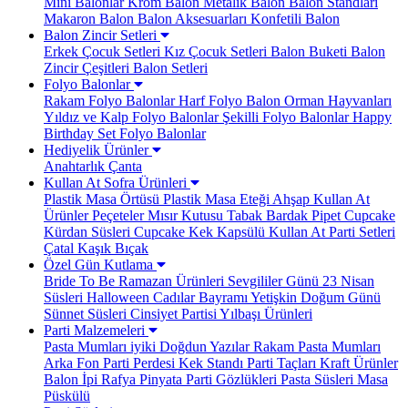
Mini Balonlar
Krom Balon
Metalik Balon
Balon Standları
Makaron Balon
Balon Aksesuarları
Konfetili Balon
Balon Zincir Setleri
Erkek Çocuk Setleri
Kız Çocuk Setleri
Balon Buketi
Balon
Zincir Çeşitleri
Balon Setleri
Folyo Balonlar
Rakam Folyo Balonlar
Harf Folyo Balon
Orman Hayvanları
Yıldız ve Kalp Folyo Balonlar
Şekilli Folyo Balonlar
Happy
Birthday Set Folyo Balonlar
Hediyelik Ürünler
Anahtarlık
Çanta
Kullan At Sofra Ürünleri
Plastik Masa Örtüsü
Plastik Masa Eteği
Ahşap Kullan At
Ürünler
Peçeteler
Mısır Kutusu
Tabak Bardak
Pipet
Cupcake
Kürdan Süsleri
Cupcake Kek Kapsülü
Kullan At Parti Setleri
Çatal Kaşık Bıçak
Özel Gün Kutlama
Bride To Be
Ramazan Ürünleri
Sevgililer Günü
23 Nisan
Süsleri
Halloween Cadılar Bayramı
Yetişkin Doğum Günü
Sünnet Süsleri
Cinsiyet Partisi
Yılbaşı Ürünleri
Parti Malzemeleri
Pasta Mumları
iyiki Doğdun Yazılar
Rakam Pasta Mumları
Arka Fon Parti Perdesi
Kek Standı
Parti Taçları
Kraft Ürünler
Balon İpi Rafya
Pinyata
Parti Gözlükleri
Pasta Süsleri
Masa
Püskülü