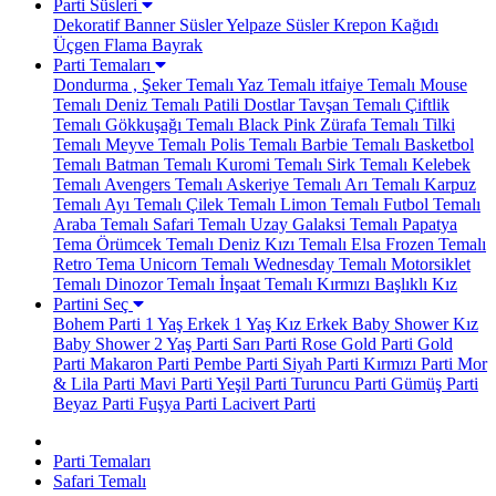
Parti Süsleri
Dekoratif Banner Süsler
Yelpaze Süsler
Krepon Kağıdı
Üçgen Flama Bayrak
Parti Temaları
Dondurma , Şeker Temalı
Yaz Temalı
itfaiye Temalı
Mouse
Temalı
Deniz Temalı
Patili Dostlar
Tavşan Temalı
Çiftlik
Temalı
Gökkuşağı Temalı
Black Pink
Zürafa Temalı
Tilki
Temalı
Meyve Temalı
Polis Temalı
Barbie Temalı
Basketbol
Temalı
Batman Temalı
Kuromi Temalı
Sirk Temalı
Kelebek
Temalı
Avengers Temalı
Askeriye Temalı
Arı Temalı
Karpuz
Temalı
Ayı Temalı
Çilek Temalı
Limon Temalı
Futbol Temalı
Araba Temalı
Safari Temalı
Uzay Galaksi Temalı
Papatya
Tema
Örümcek Temalı
Deniz Kızı Temalı
Elsa Frozen Temalı
Retro Tema
Unicorn Temalı
Wednesday Temalı
Motorsiklet
Temalı
Dinozor Temalı
İnşaat Temalı
Kırmızı Başlıklı Kız
Partini Seç
Bohem Parti
1 Yaş Erkek
1 Yaş Kız
Erkek Baby Shower
Kız
Baby Shower
2 Yaş Parti
Sarı Parti
Rose Gold Parti
Gold
Parti
Makaron Parti
Pembe Parti
Siyah Parti
Kırmızı Parti
Mor
& Lila Parti
Mavi Parti
Yeşil Parti
Turuncu Parti
Gümüş Parti
Beyaz Parti
Fuşya Parti
Lacivert Parti
Parti Temaları
Safari Temalı