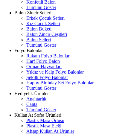
Konfetili Balon
Tümünü Göster
Balon Zincir Setleri
Erkek Çocuk Setleri
Kız Çocuk Setleri
Balon Buketi
Balon Zincir Çeşitleri
Balon Setleri
Tümünü Göster
Folyo Balonlar
Rakam Folyo Balonlar
Harf Folyo Balon
Orman Hayvanları
Yıldız ve Kalp Folyo Balonlar
Şekilli Folyo Balonlar
Happy Birthday Set Folyo Balonlar
Tümünü Göster
Hediyelik Ürünler
Anahtarlık
Çanta
Tümünü Göster
Kullan At Sofra Ürünleri
Plastik Masa Örtüsü
Plastik Masa Eteği
Ahşap Kullan At Ürünler