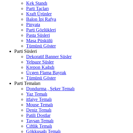
Kek Standı
Parti Taçları
Kraft Ürünler
Balon İpi Rafya
Pinyata
Parti Gözlükleri
Pasta Süsleri
Masa Püskülü
Tümünü Göster
Parti Süsleri
Dekoratif Banner Süsler
Yelpaze Süsler
Krepon Kağıdı
Üçgen Flama Bayrak
Tümünü Göster
Parti Temaları
Dondurma , Şeker Temalı
Yaz Temalı
itfaiye Temalı
Mouse Temalı
Deniz Temalı
Patili Dostlar
Tavşan Temalı
Çiftlik Temalı
Gökkuşağı Temalı