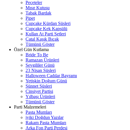
Peçeteler
Mısır Kutusu
Tabak Bardak
Pipet
Cupcake Kürdan Süsleri
Cupcake Kek Kapsülü
Kullan At Parti Setleri
Çatal Kaşık Bıçak
Tümünü Göster
Özel Gün Kutlama
Bride To Be
Ramazan Ürünleri
Sevgililer Günü
23 Nisan Süsleri
Halloween Cadılar Bayramı
Yetişkin Doğum Günü
Sünnet Süsleri
Cinsiyet Partisi
Yılbaşı Ürünleri
Tümünü Göster
Parti Malzemeleri
Pasta Mumları
iyiki Doğdun Yazılar
Rakam Pasta Mumları
Arka Fon Parti Perdesi