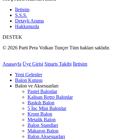
İletişim
S.S.S.
Detaylı Arama
Hakkımızda
DESTEK
© 2026 Parti Pera Volkan Tunçer Tüm hakları saklıdır.
Anasayfa
Üye Girişi
Sipariş Takibi
İletişim
Yeni Gelenler
Balon Kutusu
Balon ve Aksesuarları
Pastel Balonlar
Kalisan Retro Balonlar
Baskılı Balon
5 İnç Mini Balonlar
Krom Balon
Metalik Balon
Balon Standları
Makaron Balon
Balon Aksesuarları