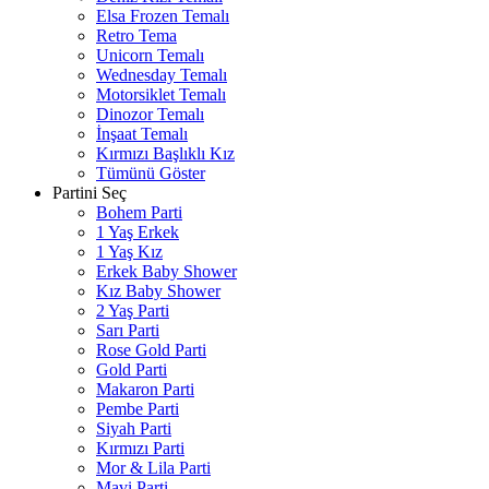
Elsa Frozen Temalı
Retro Tema
Unicorn Temalı
Wednesday Temalı
Motorsiklet Temalı
Dinozor Temalı
İnşaat Temalı
Kırmızı Başlıklı Kız
Tümünü Göster
Partini Seç
Bohem Parti
1 Yaş Erkek
1 Yaş Kız
Erkek Baby Shower
Kız Baby Shower
2 Yaş Parti
Sarı Parti
Rose Gold Parti
Gold Parti
Makaron Parti
Pembe Parti
Siyah Parti
Kırmızı Parti
Mor & Lila Parti
Mavi Parti