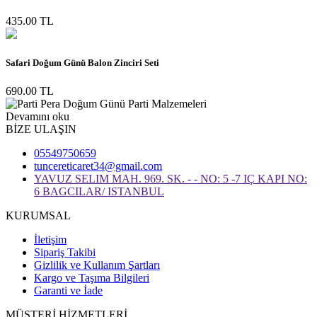
435.00 TL
Safari Doğum Günü Balon Zinciri Seti
690.00 TL
Devamını oku
BİZE ULAŞIN
05549750659
tuncereticaret34@gmail.com
YAVUZ SELIM MAH. 969. SK. - - NO: 5 -7 IÇ KAPI NO:
6 BAGCILAR/ ISTANBUL
KURUMSAL
İletişim
Sipariş Takibi
Gizlilik ve Kullanım Şartları
Kargo ve Taşıma Bilgileri
Garanti ve İade
MÜŞTERİ HİZMETLERİ