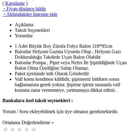
(
Karşılaştır
)
·
Fiyatı düşünce bildir
·
Aklımdakiler listesine ekle
Açıklama
Taksit Seçenekleri
Yorumlar
1 Adet Büyük Boy Zürafa Folyo Balon 118*95cm
Balonlar Helyum Gazına Uyumlu Olup , Helyum Gazı
Doldurulduğu Takdirde Uçan Balon Olabilir
Balonlar Pompa , Pipet veya Nefes İle Şişirildiğinde Uçan
Balon Olma Özelliğine Sahip Olamaz.
Paket içerisinde inik Olarak Gönderilir
Valf kısmı kendinen kilitlidir, şişirmeniz bittikten sonra
bağlamanıza gerek yoktur. Şişirme işlemi sırasında valf
kısmına zarar vermemeye, yırtmamaya dikkat ediniz .
Bankalara özel taksit seçenekleri :
Yorum / Soru ekleyebilmek için üye olmanız gerekmektedir.
Ortalama Değerlendirme »