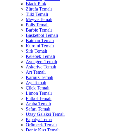
Black Pink
Zürafa Temalı
Tilki Temalı
Meyve Temalı
Polis Temalı
Barbie Temalı
Basketbol Temalı
Batman Temalı
Kuromi Temalı
Sirk Temalı
Kelebek Temalı
Avengers Temalı
Askeriye Temalı
Arı Temalı
Karpuz Temalı
Ayı Temalı
Çilek Temalı
Limon Temalı
Futbol Temalı
Araba Temalı
Safari Temalı
Uzay Galaksi Temalı
Papatya Tema
Örümcek Temalı
Deniz Kızı Temalı