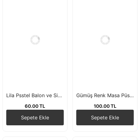
Lila Psstel Balon ve Siyah Pastel Balon Buketi 10 Adet
Gümüş Renk Masa Püskülü 75*360cm
60.00 TL
100.00 TL
Sepete Ekle
Sepete Ekle