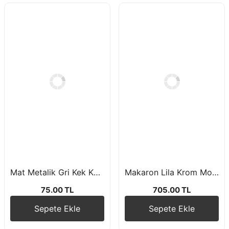
Mat Metalik Gri Kek Kapsülü 15 Adet
Makaron Lila Krom Mor Krom Gümüş Balon Zincir Seti
75.00 TL
705.00 TL
Sepete Ekle
Sepete Ekle