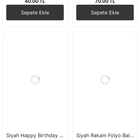
40.00 TL
70.00 TL
Sepete Ekle
Sepete Ekle
Siyah Happy Birthday Yazılı Karton Tabak Bardak Peçete Seti
Siyah Rakam Folyo Balon 100 cm