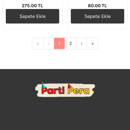
275.00 TL
80.00 TL
Sepete Ekle
Sepete Ekle
«
‹
1
2
›
»