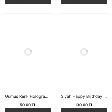
Gümüş Renk Hologramlı Cupcake Kürdan Süsü 15 Adet
Siyah Happy Birthday Yazılı Karton Tabak Bardak 8'li
50.00 TL
130.00 TL