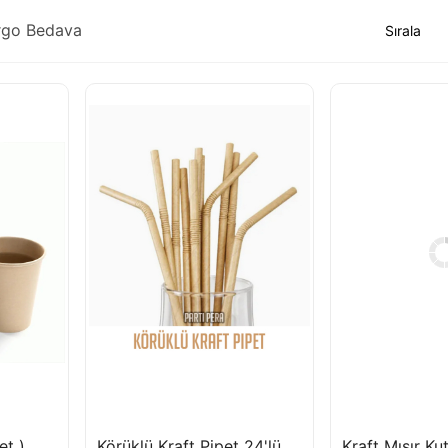
rgo Bedava
et )
Körüklü Kraft Pipet 24'lü
Kraft Mısır Kut