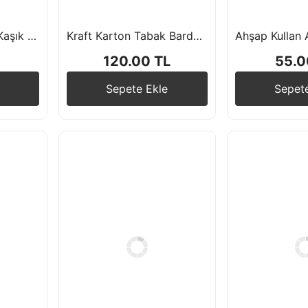
Ahşap Çatal Bıçak Kaşık 24'lü Set
Kraft Karton Tabak Bardak 8'li
120.00 TL
55.0
Sepete Ekle
Sepet