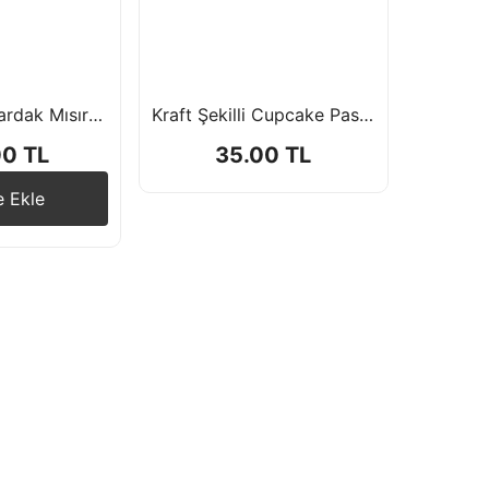
Kraft Tabak Bardak Mısır Kutusu 8'li
Kraft Şekilli Cupcake Pasta Kürdan Süsü 15 Adet
00 TL
35.00 TL
e Ekle