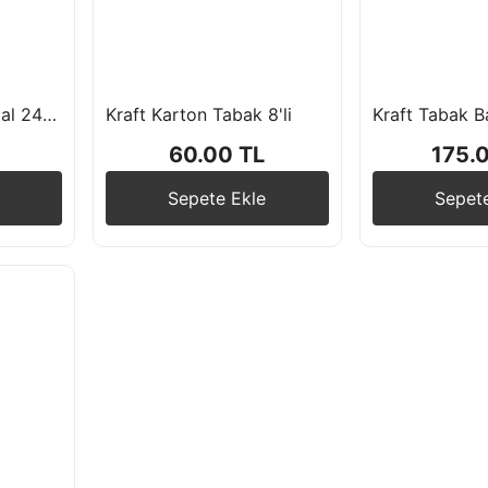
Ahşap Kullan At Çatal 24 Adet
Kraft Karton Tabak 8'li
60.00 TL
175.
Sepete Ekle
Sepet