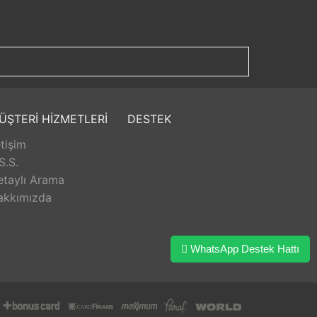
ÜŞTERİ HİZMETLERİ
DESTEK
etişim
S.S.
etaylı Arama
akkımızda
WhatsApp Destek Hattı