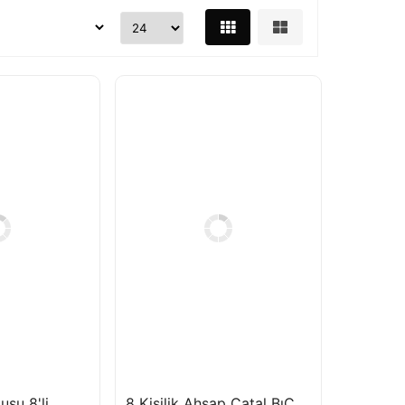
usu 8'li
8 Kişilik Ahşap Çatal BıÇak Kaşık Peçete Seti