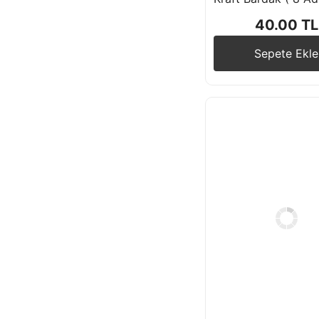
40.00 TL
Mısır Kutusu
Sepete Ekle
Peçeteler
Pipet
Plastik Masa Eteği
Plastik Masa
Örtüsü
Tabak Bardak