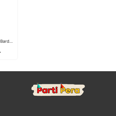
Kraft Karton Tabak Bardak 8'li
L