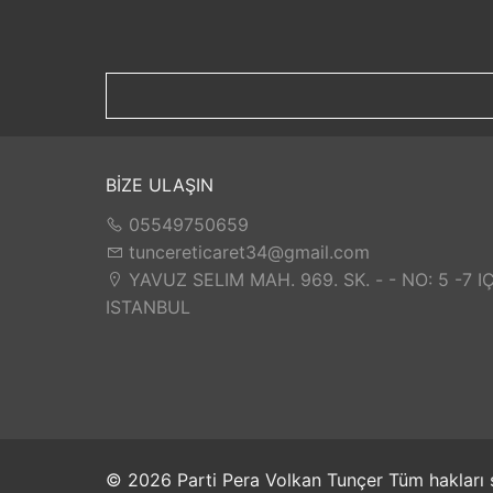
BİZE ULAŞIN
05549750659
tuncereticaret34@gmail.com
YAVUZ SELIM MAH. 969. SK. - - NO: 5 -7 I
ISTANBUL
© 2026 Parti Pera Volkan Tunçer Tüm hakları s