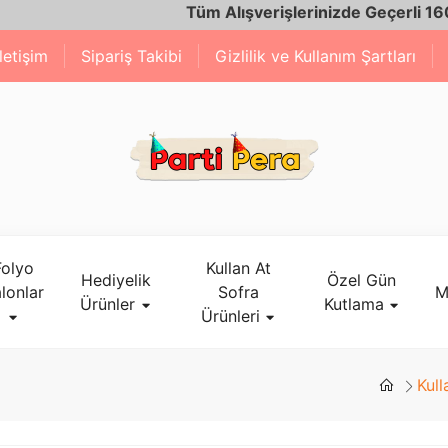
Tüm Alışverişlerinizde Geçerli 1600 TL ve
İletişim
Sipariş Takibi
Gizlilik ve Kullanım Şartları
Folyo
Kullan At
Hediyelik
Özel Gün
lonlar
Sofra
M
Ürünler
Kutlama
Ürünleri
Kull