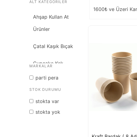
ALT KATEGORILER
1600₺ ve Üzeri Ka
Ahşap Kullan At
Ürünler
Çatal Kaşık Bıçak
Cupcake Kek
MARKALAR
Kapsülü
parti pera
STOK DURUMU
Cupcake Kürdan
stokta var
Süsleri
stokta yok
Kullan At Parti
Setleri
Kraft Bardak ( 8 Ad