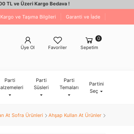
 Üzeri Kargo Bedava !
Kargo ve Taşıma Bilgileri
Garanti ve İade
0
Üye Ol
Favoriler
Sepetim
Parti
Parti
Parti
Partini
alzemeleri
Süsleri
Temaları
Seç
an At Sofra Ürünleri
Ahşap Kullan At Ürünler