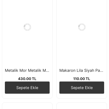
Metalik Mor Metalik Mavi Metalik Lila Beyaz Pastel Balon Zincir Seti
Makaron Lila Siyah Pastel Konfetili Balon Seti 10 Adet
430.00 TL
110.00 TL
Sepete Ekle
Sepete Ekle