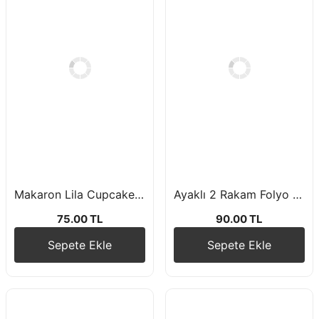
Makaron Lila Cupcake Kek Kapsülü 15 Adet
Ayaklı 2 Rakam Folyo Balon 75 cm
75.00 TL
90.00 TL
Sepete Ekle
Sepete Ekle