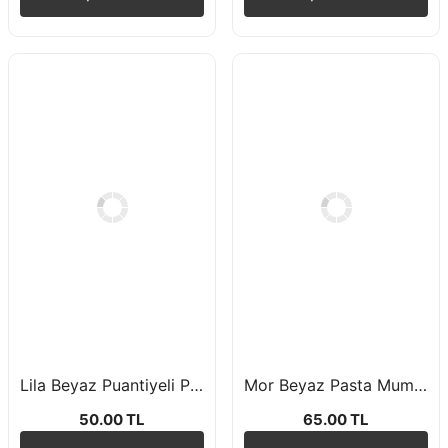
Lila Beyaz Puantiyeli Peçete 16 Adet 33*33 cm
Mor Beyaz Pasta Mumu 6'lı 15 cm
50.00 TL
65.00 TL