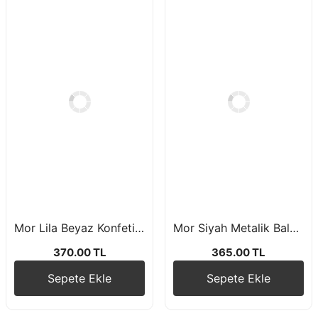
Mor Lila Beyaz Konfetili Balon Zincir Seti
Mor Siyah Metalik Balon Happy Birthday Yazı Siyah Rakam Folyo Balon Doğum Günü Balon Seti
370.00 TL
365.00 TL
Sepete Ekle
Sepete Ekle