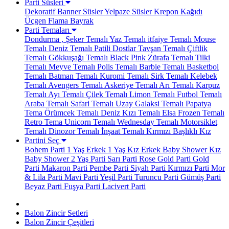
Parti Süsleri
Dekoratif Banner Süsler
Yelpaze Süsler
Krepon Kağıdı
Üçgen Flama Bayrak
Parti Temaları
Dondurma , Şeker Temalı
Yaz Temalı
itfaiye Temalı
Mouse
Temalı
Deniz Temalı
Patili Dostlar
Tavşan Temalı
Çiftlik
Temalı
Gökkuşağı Temalı
Black Pink
Zürafa Temalı
Tilki
Temalı
Meyve Temalı
Polis Temalı
Barbie Temalı
Basketbol
Temalı
Batman Temalı
Kuromi Temalı
Sirk Temalı
Kelebek
Temalı
Avengers Temalı
Askeriye Temalı
Arı Temalı
Karpuz
Temalı
Ayı Temalı
Çilek Temalı
Limon Temalı
Futbol Temalı
Araba Temalı
Safari Temalı
Uzay Galaksi Temalı
Papatya
Tema
Örümcek Temalı
Deniz Kızı Temalı
Elsa Frozen Temalı
Retro Tema
Unicorn Temalı
Wednesday Temalı
Motorsiklet
Temalı
Dinozor Temalı
İnşaat Temalı
Kırmızı Başlıklı Kız
Partini Seç
Bohem Parti
1 Yaş Erkek
1 Yaş Kız
Erkek Baby Shower
Kız
Baby Shower
2 Yaş Parti
Sarı Parti
Rose Gold Parti
Gold
Parti
Makaron Parti
Pembe Parti
Siyah Parti
Kırmızı Parti
Mor
& Lila Parti
Mavi Parti
Yeşil Parti
Turuncu Parti
Gümüş Parti
Beyaz Parti
Fuşya Parti
Lacivert Parti
Balon Zincir Setleri
Balon Zincir Çeşitleri