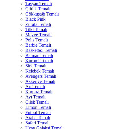
Tavşan Temalı
Çiftlik Temalı
Gökkuşağı Temalı
Black Pink
Zürafa Temalı
Tilki Temalı
Meyve Temalı
Polis Temalı
Barbie Temalı
Basketbol Temalı
Batman Temalı
Kuromi Temalı
Sirk Temalı
Kelebek Temalı
Avengers Temalı
Askeriye Temalı
Arı Temalı
Karpuz Temalı
Ayı Temalı
Çilek Temalı
Limon Temalı
Futbol Temalı
Araba Temalı
Safari Temalı
Uzay Galaksi Temalı