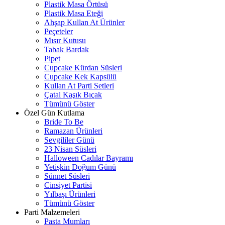
Plastik Masa Örtüsü
Plastik Masa Eteği
Ahşap Kullan At Ürünler
Peçeteler
Mısır Kutusu
Tabak Bardak
Pipet
Cupcake Kürdan Süsleri
Cupcake Kek Kapsülü
Kullan At Parti Setleri
Çatal Kaşık Bıçak
Tümünü Göster
Özel Gün Kutlama
Bride To Be
Ramazan Ürünleri
Sevgililer Günü
23 Nisan Süsleri
Halloween Cadılar Bayramı
Yetişkin Doğum Günü
Sünnet Süsleri
Cinsiyet Partisi
Yılbaşı Ürünleri
Tümünü Göster
Parti Malzemeleri
Pasta Mumları