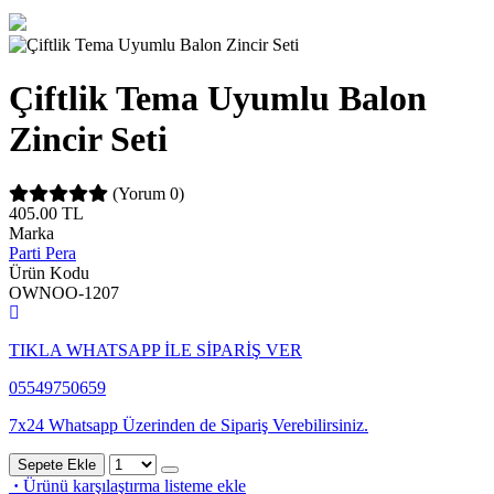
Çiftlik Tema Uyumlu Balon
Zincir Seti
(Yorum 0)
405.00
TL
Marka
Parti Pera
Ürün Kodu
OWNOO-1207
TIKLA WHATSAPP İLE SİPARİŞ VER
05549750659
7x24 Whatsapp Üzerinden de Sipariş Verebilirsiniz.
Sepete Ekle
·
Ürünü karşılaştırma listeme ekle