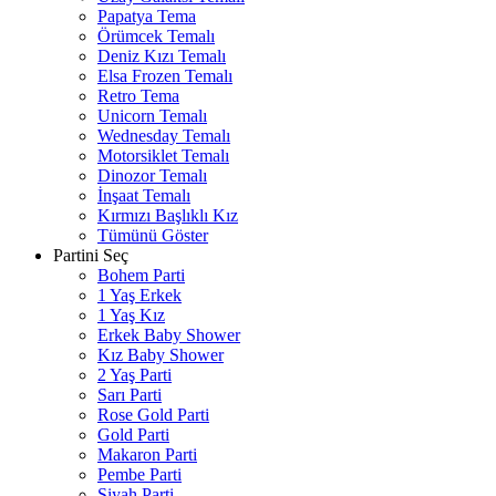
Papatya Tema
Örümcek Temalı
Deniz Kızı Temalı
Elsa Frozen Temalı
Retro Tema
Unicorn Temalı
Wednesday Temalı
Motorsiklet Temalı
Dinozor Temalı
İnşaat Temalı
Kırmızı Başlıklı Kız
Tümünü Göster
Partini Seç
Bohem Parti
1 Yaş Erkek
1 Yaş Kız
Erkek Baby Shower
Kız Baby Shower
2 Yaş Parti
Sarı Parti
Rose Gold Parti
Gold Parti
Makaron Parti
Pembe Parti
Siyah Parti