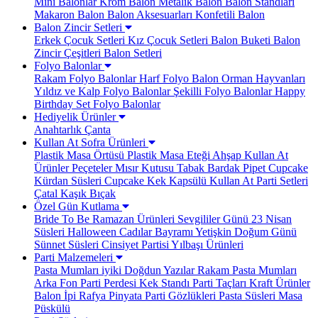
Mini Balonlar
Krom Balon
Metalik Balon
Balon Standları
Makaron Balon
Balon Aksesuarları
Konfetili Balon
Balon Zincir Setleri
Erkek Çocuk Setleri
Kız Çocuk Setleri
Balon Buketi
Balon
Zincir Çeşitleri
Balon Setleri
Folyo Balonlar
Rakam Folyo Balonlar
Harf Folyo Balon
Orman Hayvanları
Yıldız ve Kalp Folyo Balonlar
Şekilli Folyo Balonlar
Happy
Birthday Set Folyo Balonlar
Hediyelik Ürünler
Anahtarlık
Çanta
Kullan At Sofra Ürünleri
Plastik Masa Örtüsü
Plastik Masa Eteği
Ahşap Kullan At
Ürünler
Peçeteler
Mısır Kutusu
Tabak Bardak
Pipet
Cupcake
Kürdan Süsleri
Cupcake Kek Kapsülü
Kullan At Parti Setleri
Çatal Kaşık Bıçak
Özel Gün Kutlama
Bride To Be
Ramazan Ürünleri
Sevgililer Günü
23 Nisan
Süsleri
Halloween Cadılar Bayramı
Yetişkin Doğum Günü
Sünnet Süsleri
Cinsiyet Partisi
Yılbaşı Ürünleri
Parti Malzemeleri
Pasta Mumları
iyiki Doğdun Yazılar
Rakam Pasta Mumları
Arka Fon Parti Perdesi
Kek Standı
Parti Taçları
Kraft Ürünler
Balon İpi Rafya
Pinyata
Parti Gözlükleri
Pasta Süsleri
Masa
Püskülü