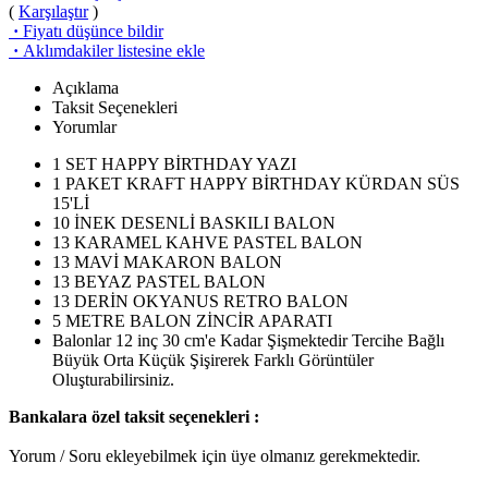
(
Karşılaştır
)
·
Fiyatı düşünce bildir
·
Aklımdakiler listesine ekle
Açıklama
Taksit Seçenekleri
Yorumlar
1 SET HAPPY BİRTHDAY YAZI
1 PAKET KRAFT HAPPY BİRTHDAY KÜRDAN SÜS
15'Lİ
10 İNEK DESENLİ BASKILI BALON
13 KARAMEL KAHVE PASTEL BALON
13 MAVİ MAKARON BALON
13 BEYAZ PASTEL BALON
13 DERİN OKYANUS RETRO BALON
5 METRE BALON ZİNCİR APARATI
Balonlar 12 inç 30 cm'e Kadar Şişmektedir Tercihe Bağlı
Büyük Orta Küçük Şişirerek Farklı Görüntüler
Oluşturabilirsiniz.
Bankalara özel taksit seçenekleri :
Yorum / Soru ekleyebilmek için üye olmanız gerekmektedir.