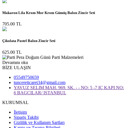
Makaron Lila Krom Mor Krom Gümüş Balon Zincir Seti
705.00 TL
Çikolata Pastel Balon Zincir Seti
625.00 TL
Devamını oku
BİZE ULAŞIN
05549750659
tuncereticaret34@gmail.com
YAVUZ SELIM MAH. 969. SK. - - NO: 5 -7 IÇ KAPI NO:
6 BAGCILAR/ ISTANBUL
KURUMSAL
İletişim
Sipariş Takibi
Gizlilik ve Kullanım Şartları
Kargo ve Taşıma Bilgileri