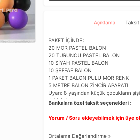
Açıklama
Taksit
PAKET İÇİNDE:
20 MOR PASTEL BALON
20 TURUNCU PASTEL BALON
10 SİYAH PASTEL BALON
10 ŞEFFAF BALON
1 PAKET BALON PULU MOR RENK
5 METRE BALON ZİNCİR APARATI
Uyarı: 8 yaşından küçük çocukların şiş
riskini doğurur.
Bankalara özel taksit seçenekleri :
Yetişkin gözetimi gereklidir.
Şişirilmemiş ve patlak balonları çocuk
Yorum / Soru ekleyebilmek için üye 
Cadılar Bayramı temalı dekorasyonunuz
balon zincir seti.
Ortalama Değerlendirme »