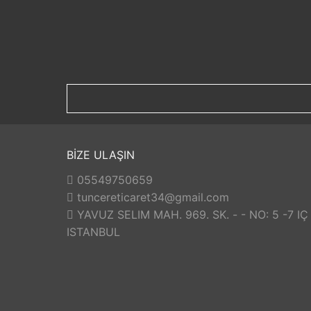
BİZE ULAŞIN
05549750659
tuncereticaret34@gmail.com
YAVUZ SELIM MAH. 969. SK. - - NO: 5 -7 IÇ
ISTANBUL