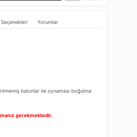
 Seçenekleri
Yorumlar
irilmemiş balonlar ile oynaması boğulma
lardan uzak tutunuz.
olmanız gerekmektedir.
u tamamlamak için ideal, göz alıcı bir