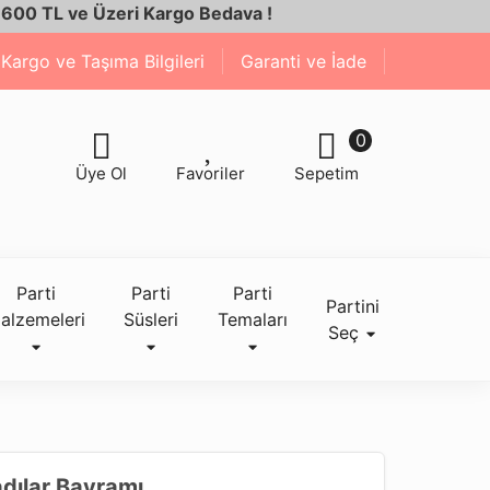
e Üzeri Kargo Bedava !
Kargo ve Taşıma Bilgileri
Garanti ve İade
0
Üye Ol
Favoriler
Sepetim
Parti
Parti
Parti
Partini
alzemeleri
Süsleri
Temaları
Seç
adılar Bayramı