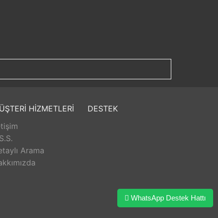
ÜŞTERİ HİZMETLERİ
DESTEK
etişim
S.S.
etaylı Arama
akkımızda
WhatsApp Destek Hattı