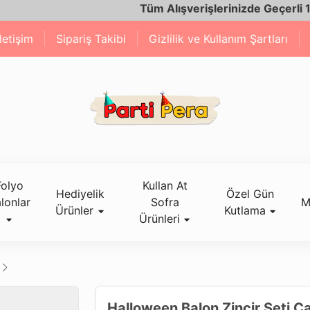
Tüm Alışverişlerinizde Geçerli 1600 TL v
İletişim
Sipariş Takibi
Gizlilik ve Kullanım Şartları
Folyo
Kullan At
Hediyelik
Özel Gün
lonlar
Sofra
M
Ürünler
Kutlama
Ürünleri
Halloween Balon Zincir Seti C