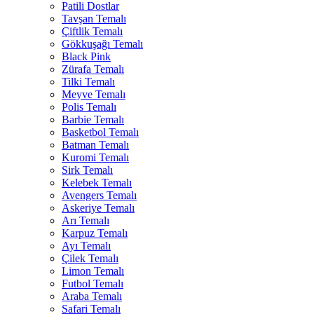
Patili Dostlar
Tavşan Temalı
Çiftlik Temalı
Gökkuşağı Temalı
Black Pink
Zürafa Temalı
Tilki Temalı
Meyve Temalı
Polis Temalı
Barbie Temalı
Basketbol Temalı
Batman Temalı
Kuromi Temalı
Sirk Temalı
Kelebek Temalı
Avengers Temalı
Askeriye Temalı
Arı Temalı
Karpuz Temalı
Ayı Temalı
Çilek Temalı
Limon Temalı
Futbol Temalı
Araba Temalı
Safari Temalı