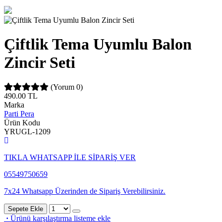
Çiftlik Tema Uyumlu Balon
Zincir Seti
(Yorum 0)
490.00
TL
Marka
Parti Pera
Ürün Kodu
YRUGL-1209
TIKLA WHATSAPP İLE SİPARİŞ VER
05549750659
7x24 Whatsapp Üzerinden de Sipariş Verebilirsiniz.
Sepete Ekle
·
Ürünü karşılaştırma listeme ekle