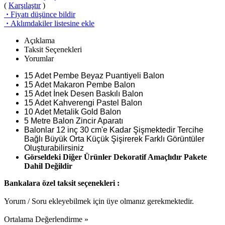
(
Karşılaştır
)
·
Fiyatı düşünce bildir
·
Aklımdakiler listesine ekle
Açıklama
Taksit Seçenekleri
Yorumlar
15 Adet Pembe Beyaz Puantiyeli Balon
15 Adet Makaron Pembe Balon
15 Adet İnek Desen Baskılı Balon
15 Adet Kahverengi Pastel Balon
10 Adet Metalik Gold Balon
5 Metre Balon Zincir Aparatı
Balonlar 12 inç 30 cm'e Kadar Şişmektedir Tercihe
Bağlı Büyük Orta Küçük Şişirerek Farklı Görüntüler
Oluşturabilirsiniz
Görseldeki Diğer Ürünler Dekoratif Amaçlıdır Pakete
Dahil Değildir
Bankalara özel taksit seçenekleri :
Yorum / Soru ekleyebilmek için üye olmanız gerekmektedir.
Ortalama Değerlendirme »