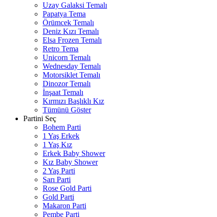
Uzay Galaksi Temalı
Papatya Tema
Örümcek Temalı
Deniz Kızı Temalı
Elsa Frozen Temalı
Retro Tema
Unicorn Temalı
Wednesday Temalı
Motorsiklet Temalı
Dinozor Temalı
İnşaat Temalı
Kırmızı Başlıklı Kız
Tümünü Göster
Partini Seç
Bohem Parti
1 Yaş Erkek
1 Yaş Kız
Erkek Baby Shower
Kız Baby Shower
2 Yaş Parti
Sarı Parti
Rose Gold Parti
Gold Parti
Makaron Parti
Pembe Parti