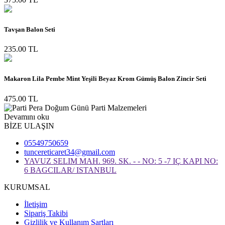
Tavşan Balon Seti
235.00 TL
Makaron Lila Pembe Mint Yeşili Beyaz Krom Gümüş Balon Zincir Seti
475.00 TL
Devamını oku
BİZE ULAŞIN
05549750659
tuncereticaret34@gmail.com
YAVUZ SELIM MAH. 969. SK. - - NO: 5 -7 IÇ KAPI NO:
6 BAGCILAR/ ISTANBUL
KURUMSAL
İletişim
Sipariş Takibi
Gizlilik ve Kullanım Şartları