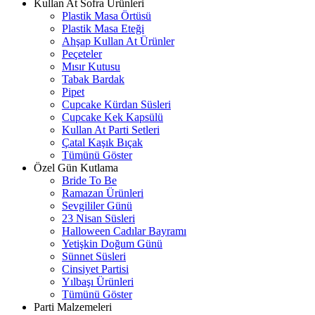
Kullan At Sofra Ürünleri
Plastik Masa Örtüsü
Plastik Masa Eteği
Ahşap Kullan At Ürünler
Peçeteler
Mısır Kutusu
Tabak Bardak
Pipet
Cupcake Kürdan Süsleri
Cupcake Kek Kapsülü
Kullan At Parti Setleri
Çatal Kaşık Bıçak
Tümünü Göster
Özel Gün Kutlama
Bride To Be
Ramazan Ürünleri
Sevgililer Günü
23 Nisan Süsleri
Halloween Cadılar Bayramı
Yetişkin Doğum Günü
Sünnet Süsleri
Cinsiyet Partisi
Yılbaşı Ürünleri
Tümünü Göster
Parti Malzemeleri