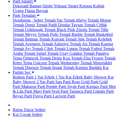
Parti Süsleri
Dekoratif Banner Süsler
Yelpaze Süsler
Krepon Kağıdı
Üçgen Flama Bayrak
Parti Temaları
Dondurma , Şeker Temalı
Yaz Temalı
itfaiye Temalı
Mouse
Temalı
Deniz Temalı
Patili Dostlar
Tavşan Temalı
Çiftlik
Temalı
Gökkuşağı Temalı
Black Pink
Zürafa Temalı
Tilki
Temalı
Meyve Temalı
Polis Temalı
Barbie Temalı
Basketbol
Temalı
Batman Temalı
Kuromi Temalı
Sirk Temalı
Kelebek
Temalı
Avengers Temalı
Askeriye Temalı
Arı Temalı
Karpuz
Temalı
Ayı Temalı
Çilek Temalı
Limon Temalı
Futbol Temalı
Araba Temalı
Safari Temalı
Uzay Galaksi Temalı
Papatya
Tema
Örümcek Temalı
Deniz Kızı Temalı
Elsa Frozen Temalı
Retro Tema
Unicorn Temalı
Wednesday Temalı
Motorsiklet
Temalı
Dinozor Temalı
İnşaat Temalı
Kırmızı Başlıklı Kız
Partini Seç
Bohem Parti
1 Yaş Erkek
1 Yaş Kız
Erkek Baby Shower
Kız
Baby Shower
2 Yaş Parti
Sarı Parti
Rose Gold Parti
Gold
Parti
Makaron Parti
Pembe Parti
Siyah Parti
Kırmızı Parti
Mor
& Lila Parti
Mavi Parti
Yeşil Parti
Turuncu Parti
Gümüş Parti
Beyaz Parti
Fuşya Parti
Lacivert Parti
Balon Zincir Setleri
Kız Çocuk Setleri