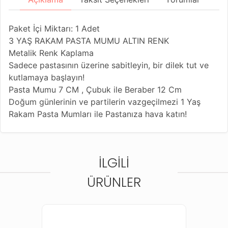
Paket İçi Miktarı: 1 Adet
3 YAŞ RAKAM PASTA MUMU ALTIN RENK
Metalik Renk Kaplama
Sadece pastasının üzerine sabitleyin, bir dilek tut ve
kutlamaya başlayın!
Pasta Mumu 7 CM , Çubuk ile Beraber 12 Cm
Doğum günlerinin ve partilerin vazgeçilmezi 1 Yaş
Rakam Pasta Mumları ile Pastanıza hava katın!
Zarif bir metalik kaplama ile, çok çeşitli temalarla
eşleştirmek için mükemmeldir.
İLGILI
ÜRÜNLER