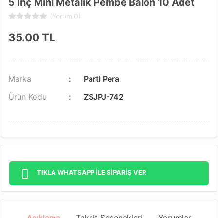
5 Inç Mini Metalik Pembe Balon 10 Adet
(Yorum 0)
35.00
TL
Marka
Parti Pera
Ürün Kodu
ZSJPJ-742
TIKLA WHATSAPP İLE SİPARİŞ VER
Açıklama
Taksit Seçenekleri
Yorumlar