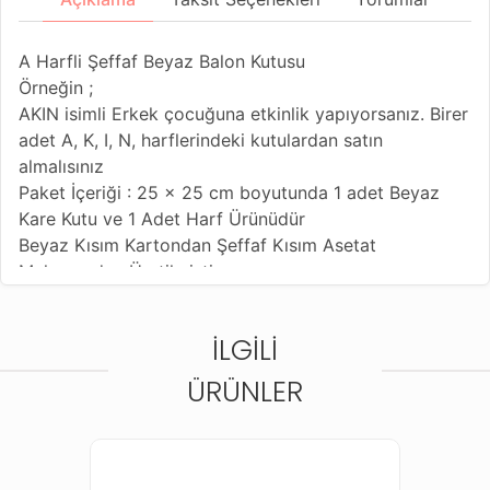
A Harfli Şeffaf Beyaz Balon Kutusu
Örneğin ;
AKIN isimli Erkek çocuğuna etkinlik yapıyorsanız. Birer
adet A, K, I, N, harflerindeki kutulardan satın
almalısınız
Paket İçeriği : 25 x 25 cm boyutunda 1 adet Beyaz
Kare Kutu ve 1 Adet Harf Ürünüdür
Beyaz Kısım Kartondan Şeffaf Kısım Asetat
Malzemeden Üretilmiştir.
Harfler Yapışkansız olup Yapıştırıcı veya çift Taraflı
Bant ile Yapıştırılabilir.
İLGILI
ÜRÜNLER