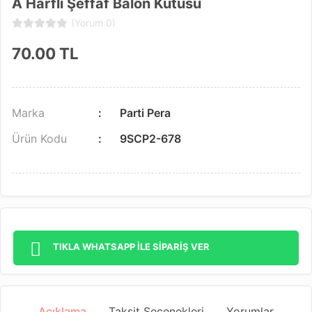
A Harfli Şeffaf Balon Kutusu
(Yorum 0)
70.00
TL
Marka
Parti Pera
Ürün Kodu
9SCP2-678
TIKLA WHATSAPP İLE SİPARİŞ VER
Açıklama
Taksit Seçenekleri
Yorumlar