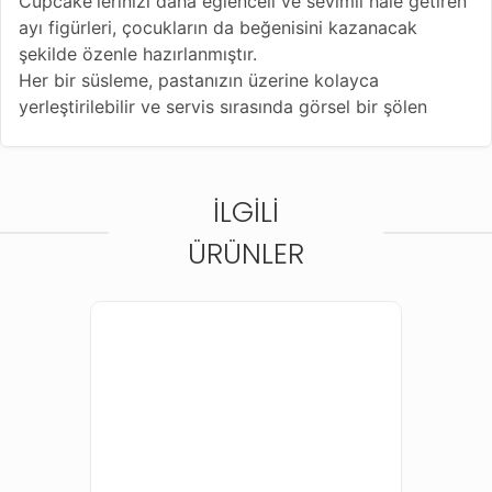
Cupcake'lerinizi daha eğlenceli ve sevimli hale getiren
ayı figürleri, çocukların da beğenisini kazanacak
şekilde özenle hazırlanmıştır.
Her bir süsleme, pastanızın üzerine kolayca
yerleştirilebilir ve servis sırasında görsel bir şölen
sunar.
15 adetlik set halinde sunulan bu süslemeler, partilerde
veya özel günlerde misafirlerinize unutulmaz anlar
İLGILI
yaşatır.
ÜRÜNLER