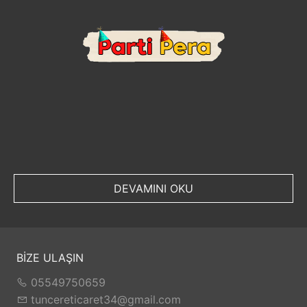
DEVAMINI OKU
BİZE ULAŞIN
05549750659
tuncereticaret34@gmail.com