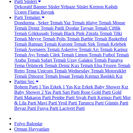
Parti Süsleri
Dekoratif Banner Süsler
Yelpaze Süsler
Krepon Kağıdı
Üçgen Flama Bayrak
Parti Temaları
Dondurma , Şeker Temalı
Yaz Temalı
itfaiye Temalı
Mouse
Temalı
Deniz Temalı
Patili Dostlar
Tavşan Temalı
Çiftlik
Temalı
Gökkuşağı Temalı
Black Pink
Zürafa Temalı
Tilki
Temalı
Meyve Temalı
Polis Temalı
Barbie Temalı
Basketbol
Temalı
Batman Temalı
Kuromi Temalı
Sirk Temalı
Kelebek
Temalı
Avengers Temalı
Askeriye Temalı
Arı Temalı
Karpuz
Temalı
Ayı Temalı
Çilek Temalı
Limon Temalı
Futbol Temalı
Araba Temalı
Safari Temalı
Uzay Galaksi Temalı
Papatya
Tema
Örümcek Temalı
Deniz Kızı Temalı
Elsa Frozen Temalı
Retro Tema
Unicorn Temalı
Wednesday Temalı
Motorsiklet
Temalı
Dinozor Temalı
İnşaat Temalı
Kırmızı Başlıklı Kız
Partini Seç
Bohem Parti
1 Yaş Erkek
1 Yaş Kız
Erkek Baby Shower
Kız
Baby Shower
2 Yaş Parti
Sarı Parti
Rose Gold Parti
Gold
Parti
Makaron Parti
Pembe Parti
Siyah Parti
Kırmızı Parti
Mor
& Lila Parti
Mavi Parti
Yeşil Parti
Turuncu Parti
Gümüş Parti
Beyaz Parti
Fuşya Parti
Lacivert Parti
Folyo Balonlar
Orman Hayvanları