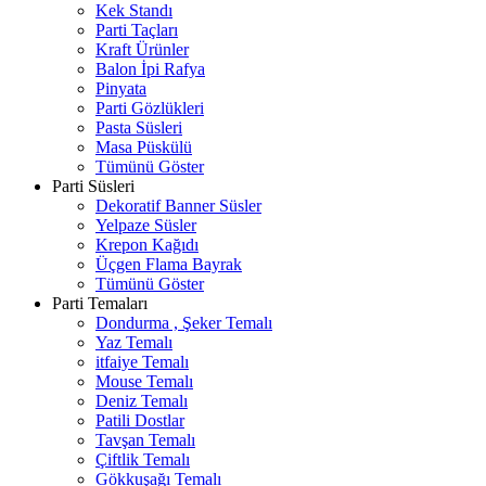
Kek Standı
Parti Taçları
Kraft Ürünler
Balon İpi Rafya
Pinyata
Parti Gözlükleri
Pasta Süsleri
Masa Püskülü
Tümünü Göster
Parti Süsleri
Dekoratif Banner Süsler
Yelpaze Süsler
Krepon Kağıdı
Üçgen Flama Bayrak
Tümünü Göster
Parti Temaları
Dondurma , Şeker Temalı
Yaz Temalı
itfaiye Temalı
Mouse Temalı
Deniz Temalı
Patili Dostlar
Tavşan Temalı
Çiftlik Temalı
Gökkuşağı Temalı