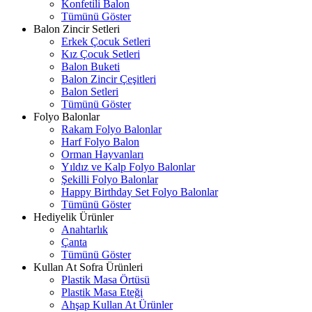
Konfetili Balon
Tümünü Göster
Balon Zincir Setleri
Erkek Çocuk Setleri
Kız Çocuk Setleri
Balon Buketi
Balon Zincir Çeşitleri
Balon Setleri
Tümünü Göster
Folyo Balonlar
Rakam Folyo Balonlar
Harf Folyo Balon
Orman Hayvanları
Yıldız ve Kalp Folyo Balonlar
Şekilli Folyo Balonlar
Happy Birthday Set Folyo Balonlar
Tümünü Göster
Hediyelik Ürünler
Anahtarlık
Çanta
Tümünü Göster
Kullan At Sofra Ürünleri
Plastik Masa Örtüsü
Plastik Masa Eteği
Ahşap Kullan At Ürünler