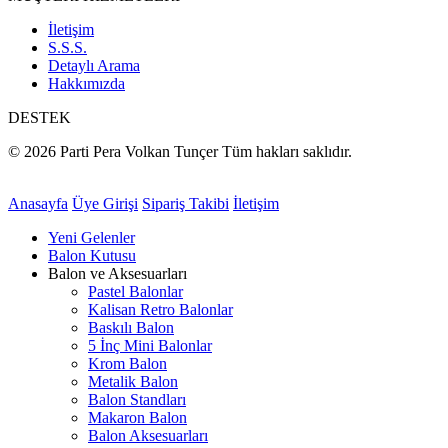
İletişim
S.S.S.
Detaylı Arama
Hakkımızda
DESTEK
© 2026 Parti Pera Volkan Tunçer Tüm hakları saklıdır.
Anasayfa
Üye Girişi
Sipariş Takibi
İletişim
Yeni Gelenler
Balon Kutusu
Balon ve Aksesuarları
Pastel Balonlar
Kalisan Retro Balonlar
Baskılı Balon
5 İnç Mini Balonlar
Krom Balon
Metalik Balon
Balon Standları
Makaron Balon
Balon Aksesuarları