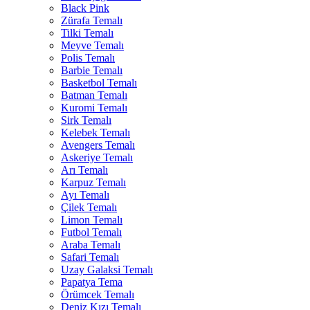
Black Pink
Zürafa Temalı
Tilki Temalı
Meyve Temalı
Polis Temalı
Barbie Temalı
Basketbol Temalı
Batman Temalı
Kuromi Temalı
Sirk Temalı
Kelebek Temalı
Avengers Temalı
Askeriye Temalı
Arı Temalı
Karpuz Temalı
Ayı Temalı
Çilek Temalı
Limon Temalı
Futbol Temalı
Araba Temalı
Safari Temalı
Uzay Galaksi Temalı
Papatya Tema
Örümcek Temalı
Deniz Kızı Temalı