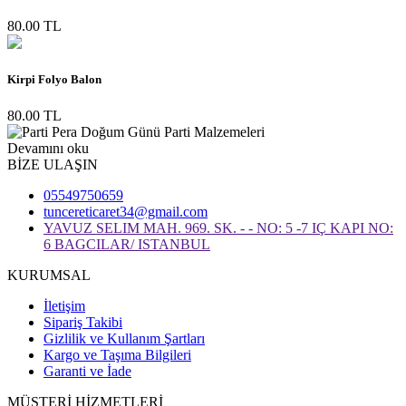
80.00 TL
Kirpi Folyo Balon
80.00 TL
Devamını oku
BİZE ULAŞIN
05549750659
tuncereticaret34@gmail.com
YAVUZ SELIM MAH. 969. SK. - - NO: 5 -7 IÇ KAPI NO:
6 BAGCILAR/ ISTANBUL
KURUMSAL
İletişim
Sipariş Takibi
Gizlilik ve Kullanım Şartları
Kargo ve Taşıma Bilgileri
Garanti ve İade
MÜŞTERİ HİZMETLERİ