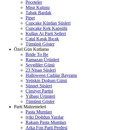
Peçeteler
Mısır Kutusu
Tabak Bardak
Pipet
Cupcake Kürdan Süsleri
Cupcake Kek Kapsülü
Kullan At Parti Setleri
Çatal Kaşık Bıçak
Tümünü Göster
Özel Gün Kutlama
Bride To Be
Ramazan Ürünleri
Sevgililer Günü
23 Nisan Süsleri
Halloween Cadılar Bayramı
Yetişkin Doğum Günü
Sünnet Süsleri
Cinsiyet Partisi
Yılbaşı Ürünleri
Tümünü Göster
Parti Malzemeleri
Pasta Mumları
iyiki Doğdun Yazılar
Rakam Pasta Mumları
Arka Fon Parti Perdesi