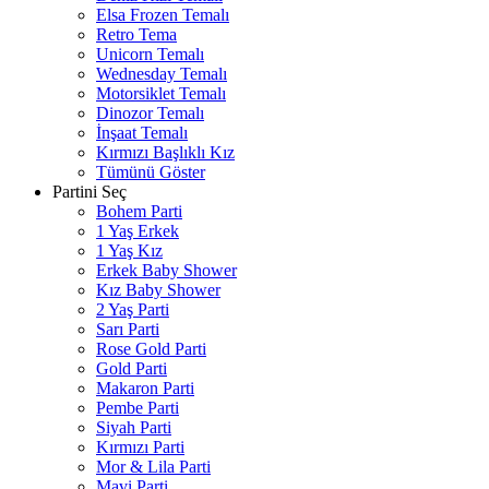
Elsa Frozen Temalı
Retro Tema
Unicorn Temalı
Wednesday Temalı
Motorsiklet Temalı
Dinozor Temalı
İnşaat Temalı
Kırmızı Başlıklı Kız
Tümünü Göster
Partini Seç
Bohem Parti
1 Yaş Erkek
1 Yaş Kız
Erkek Baby Shower
Kız Baby Shower
2 Yaş Parti
Sarı Parti
Rose Gold Parti
Gold Parti
Makaron Parti
Pembe Parti
Siyah Parti
Kırmızı Parti
Mor & Lila Parti
Mavi Parti