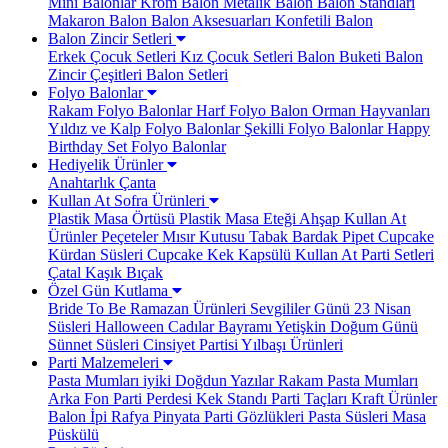
Mini Balonlar
Krom Balon
Metalik Balon
Balon Standları
Makaron Balon
Balon Aksesuarları
Konfetili Balon
Balon Zincir Setleri
Erkek Çocuk Setleri
Kız Çocuk Setleri
Balon Buketi
Balon
Zincir Çeşitleri
Balon Setleri
Folyo Balonlar
Rakam Folyo Balonlar
Harf Folyo Balon
Orman Hayvanları
Yıldız ve Kalp Folyo Balonlar
Şekilli Folyo Balonlar
Happy
Birthday Set Folyo Balonlar
Hediyelik Ürünler
Anahtarlık
Çanta
Kullan At Sofra Ürünleri
Plastik Masa Örtüsü
Plastik Masa Eteği
Ahşap Kullan At
Ürünler
Peçeteler
Mısır Kutusu
Tabak Bardak
Pipet
Cupcake
Kürdan Süsleri
Cupcake Kek Kapsülü
Kullan At Parti Setleri
Çatal Kaşık Bıçak
Özel Gün Kutlama
Bride To Be
Ramazan Ürünleri
Sevgililer Günü
23 Nisan
Süsleri
Halloween Cadılar Bayramı
Yetişkin Doğum Günü
Sünnet Süsleri
Cinsiyet Partisi
Yılbaşı Ürünleri
Parti Malzemeleri
Pasta Mumları
iyiki Doğdun Yazılar
Rakam Pasta Mumları
Arka Fon Parti Perdesi
Kek Standı
Parti Taçları
Kraft Ürünler
Balon İpi Rafya
Pinyata
Parti Gözlükleri
Pasta Süsleri
Masa
Püskülü