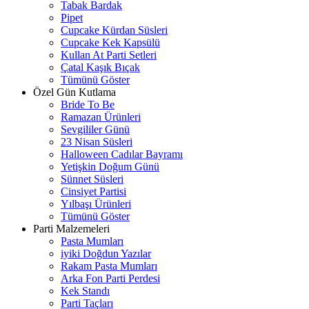
Tabak Bardak
Pipet
Cupcake Kürdan Süsleri
Cupcake Kek Kapsülü
Kullan At Parti Setleri
Çatal Kaşık Bıçak
Tümünü Göster
Özel Gün Kutlama
Bride To Be
Ramazan Ürünleri
Sevgililer Günü
23 Nisan Süsleri
Halloween Cadılar Bayramı
Yetişkin Doğum Günü
Sünnet Süsleri
Cinsiyet Partisi
Yılbaşı Ürünleri
Tümünü Göster
Parti Malzemeleri
Pasta Mumları
iyiki Doğdun Yazılar
Rakam Pasta Mumları
Arka Fon Parti Perdesi
Kek Standı
Parti Taçları