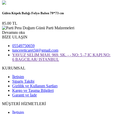
Gülen Köpek Balığı Folyo Balon 79*73 cm
85.00 TL
Devamını oku
BİZE ULAŞIN
05549750659
tuncereticaret34@gmail.com
YAVUZ SELIM MAH. 969. SK. - - NO: 5 -7 IÇ KAPI NO:
6 BAGCILAR/ ISTANBUL
KURUMSAL
İletişim
Sipariş Takibi
Gizlilik ve Kullanım Şartları
Kargo ve Taşıma Bilgileri
Garanti ve İade
MÜŞTERİ HİZMETLERİ
İletişim