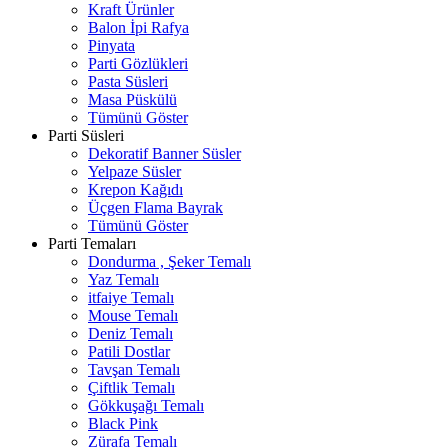
Kraft Ürünler
Balon İpi Rafya
Pinyata
Parti Gözlükleri
Pasta Süsleri
Masa Püskülü
Tümünü Göster
Parti Süsleri
Dekoratif Banner Süsler
Yelpaze Süsler
Krepon Kağıdı
Üçgen Flama Bayrak
Tümünü Göster
Parti Temaları
Dondurma , Şeker Temalı
Yaz Temalı
itfaiye Temalı
Mouse Temalı
Deniz Temalı
Patili Dostlar
Tavşan Temalı
Çiftlik Temalı
Gökkuşağı Temalı
Black Pink
Zürafa Temalı