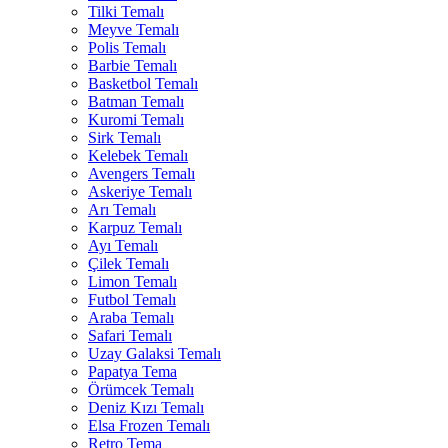
Tilki Temalı
Meyve Temalı
Polis Temalı
Barbie Temalı
Basketbol Temalı
Batman Temalı
Kuromi Temalı
Sirk Temalı
Kelebek Temalı
Avengers Temalı
Askeriye Temalı
Arı Temalı
Karpuz Temalı
Ayı Temalı
Çilek Temalı
Limon Temalı
Futbol Temalı
Araba Temalı
Safari Temalı
Uzay Galaksi Temalı
Papatya Tema
Örümcek Temalı
Deniz Kızı Temalı
Elsa Frozen Temalı
Retro Tema