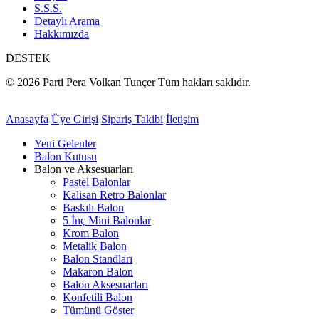
S.S.S.
Detaylı Arama
Hakkımızda
DESTEK
© 2026 Parti Pera Volkan Tunçer Tüm hakları saklıdır.
Anasayfa
Üye Girişi
Sipariş Takibi
İletişim
Yeni Gelenler
Balon Kutusu
Balon ve Aksesuarları
Pastel Balonlar
Kalisan Retro Balonlar
Baskılı Balon
5 İnç Mini Balonlar
Krom Balon
Metalik Balon
Balon Standları
Makaron Balon
Balon Aksesuarları
Konfetili Balon
Tümünü Göster