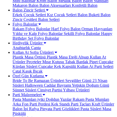
Mini Balonlar
Krom Balon
Metalik Balon
Balon Standları
Makaron Balon
Balon Aksesuarları
Konfetili Balon
Balon Zincir Setleri
Erkek Çocuk Setleri
Kız Çocuk Setleri
Balon Buketi
Balon
Zincir Çeşitleri
Balon Setleri
Folyo Balonlar
Rakam Folyo Balonlar
Harf Folyo Balon
Orman Hayvanları
Yıldız ve Kalp Folyo Balonlar
Şekilli Folyo Balonlar
Happy
Birthday Set Folyo Balonlar
Hediyelik Ürünler
Anahtarlık
Çanta
Kullan At Sofra Ürünleri
Plastik Masa Örtüsü
Plastik Masa Eteği
Ahşap Kullan At
Ürünler
Peçeteler
Mısır Kutusu
Tabak Bardak
Pipet
Cupcake
Kürdan Süsleri
Cupcake Kek Kapsülü
Kullan At Parti Setleri
Çatal Kaşık Bıçak
Özel Gün Kutlama
Bride To Be
Ramazan Ürünleri
Sevgililer Günü
23 Nisan
Süsleri
Halloween Cadılar Bayramı
Yetişkin Doğum Günü
Sünnet Süsleri
Cinsiyet Partisi
Yılbaşı Ürünleri
Parti Malzemeleri
Pasta Mumları
iyiki Doğdun Yazılar
Rakam Pasta Mumları
Arka Fon Parti Perdesi
Kek Standı
Parti Taçları
Kraft Ürünler
Balon İpi Rafya
Pinyata
Parti Gözlükleri
Pasta Süsleri
Masa
Püskülü