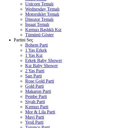
Unicorn Temalı
Wednesday Temalı
Motorsiklet Temalı
Dinozor Temalı
İnşaat Temalı
Kırmızı Başlıklı Kız
Tümünü Göster
Partini Seç
Bohem Parti
1 Yaş Erkek
1 Yaş Kız
Erkek Baby Shower
Kız Baby Shower
2 Yaş Parti
Sarı Parti
Rose Gold Parti
Gold Parti
Makaron Parti
Pembe Parti
Siyah Parti
Kırmızı Parti
Mor & Lila Parti
Mavi Parti
Yeşil Parti
Turuncu Parti