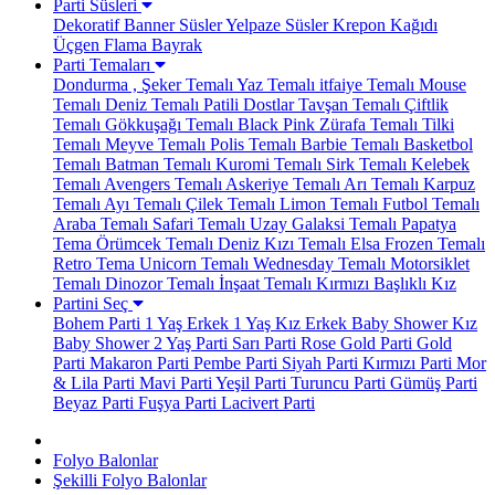
Parti Süsleri
Dekoratif Banner Süsler
Yelpaze Süsler
Krepon Kağıdı
Üçgen Flama Bayrak
Parti Temaları
Dondurma , Şeker Temalı
Yaz Temalı
itfaiye Temalı
Mouse
Temalı
Deniz Temalı
Patili Dostlar
Tavşan Temalı
Çiftlik
Temalı
Gökkuşağı Temalı
Black Pink
Zürafa Temalı
Tilki
Temalı
Meyve Temalı
Polis Temalı
Barbie Temalı
Basketbol
Temalı
Batman Temalı
Kuromi Temalı
Sirk Temalı
Kelebek
Temalı
Avengers Temalı
Askeriye Temalı
Arı Temalı
Karpuz
Temalı
Ayı Temalı
Çilek Temalı
Limon Temalı
Futbol Temalı
Araba Temalı
Safari Temalı
Uzay Galaksi Temalı
Papatya
Tema
Örümcek Temalı
Deniz Kızı Temalı
Elsa Frozen Temalı
Retro Tema
Unicorn Temalı
Wednesday Temalı
Motorsiklet
Temalı
Dinozor Temalı
İnşaat Temalı
Kırmızı Başlıklı Kız
Partini Seç
Bohem Parti
1 Yaş Erkek
1 Yaş Kız
Erkek Baby Shower
Kız
Baby Shower
2 Yaş Parti
Sarı Parti
Rose Gold Parti
Gold
Parti
Makaron Parti
Pembe Parti
Siyah Parti
Kırmızı Parti
Mor
& Lila Parti
Mavi Parti
Yeşil Parti
Turuncu Parti
Gümüş Parti
Beyaz Parti
Fuşya Parti
Lacivert Parti
Folyo Balonlar
Şekilli Folyo Balonlar