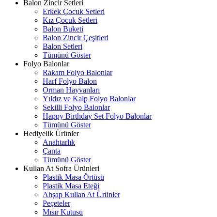
Balon Zincir Setleri
Erkek Çocuk Setleri
Kız Çocuk Setleri
Balon Buketi
Balon Zincir Çeşitleri
Balon Setleri
Tümünü Göster
Folyo Balonlar
Rakam Folyo Balonlar
Harf Folyo Balon
Orman Hayvanları
Yıldız ve Kalp Folyo Balonlar
Şekilli Folyo Balonlar
Happy Birthday Set Folyo Balonlar
Tümünü Göster
Hediyelik Ürünler
Anahtarlık
Çanta
Tümünü Göster
Kullan At Sofra Ürünleri
Plastik Masa Örtüsü
Plastik Masa Eteği
Ahşap Kullan At Ürünler
Peçeteler
Mısır Kutusu