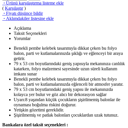
·
Ürünü karşılaştırma listeme ekle
(
Karşılaştır
)
·
Fiyatı düşünce bildir
·
Aklımdakiler listesine ekle
Açıklama
Taksit Seçenekleri
Yorumlar
Benekli pembe kelebek tasarımıyla dikkat çeken bu folyo
balon, parti ve kutlamalarınızda şıklığı ve eğlenceyi bir araya
getirir.
79 x 53 cm boyutlarındaki geniş yapısıyla mekanınıza canlılık
katarken, folyo malzemesi sayesinde uzun süreli kullanım
imkanı sunar
Benekli pembe kelebek tasarımıyla dikkat çeken bu folyo
balon, parti ve kutlamalarınızda eğlenceli bir atmosfer yaratır.
79 x 53 cm boyutlarındaki geniş yapısı ile mekanınızda
kolayca yer bulur ve göz alıcı bir dekorasyon sağlar
Uyarı:8 yaşından küçük çocukların şişirilmemiş balonlar ile
oynaması boğulma riskini doğurur.
Yetişkin gözetimi gereklidir.
Şişirilmemiş ve patlak balonları çocuklardan uzak tutunuz.
Bankalara özel taksit seçenekleri :