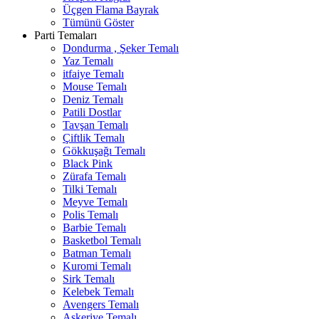
Üçgen Flama Bayrak
Tümünü Göster
Parti Temaları
Dondurma , Şeker Temalı
Yaz Temalı
itfaiye Temalı
Mouse Temalı
Deniz Temalı
Patili Dostlar
Tavşan Temalı
Çiftlik Temalı
Gökkuşağı Temalı
Black Pink
Zürafa Temalı
Tilki Temalı
Meyve Temalı
Polis Temalı
Barbie Temalı
Basketbol Temalı
Batman Temalı
Kuromi Temalı
Sirk Temalı
Kelebek Temalı
Avengers Temalı
Askeriye Temalı