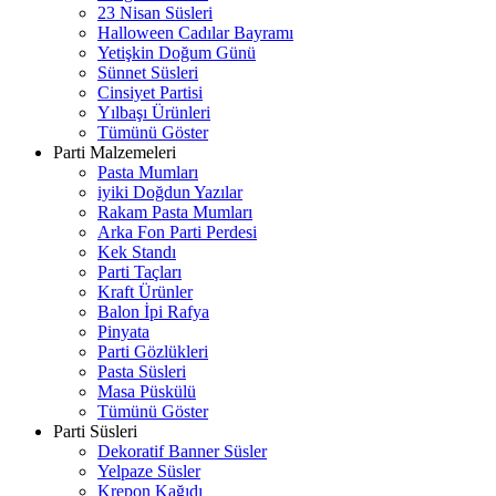
23 Nisan Süsleri
Halloween Cadılar Bayramı
Yetişkin Doğum Günü
Sünnet Süsleri
Cinsiyet Partisi
Yılbaşı Ürünleri
Tümünü Göster
Parti Malzemeleri
Pasta Mumları
iyiki Doğdun Yazılar
Rakam Pasta Mumları
Arka Fon Parti Perdesi
Kek Standı
Parti Taçları
Kraft Ürünler
Balon İpi Rafya
Pinyata
Parti Gözlükleri
Pasta Süsleri
Masa Püskülü
Tümünü Göster
Parti Süsleri
Dekoratif Banner Süsler
Yelpaze Süsler
Krepon Kağıdı