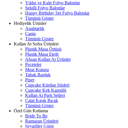
Yıldız ve Kalp Folyo Balonlar
Şekilli Folyo Balonlar
Happy Birthday Set Folyo Balonlar
Tümünü Göster
Hediyelik Ürünler
Anahtarlık
Çanta
Tümünü Göster
Kullan At Sofra Ürünleri
Plastik Masa Örtüsü
Plastik Masa Eteği
Ahşap Kullan At Ürünler
Peçeteler
Mısır Kutusu
Tabak Bardak
Pipet
Cupcake Kürdan Süsleri
Cupcake Kek Kapsülü
Kullan At Parti Setleri
Çatal Kaşık Bıçak
Tümünü Göster
Özel Gün Kutlama
Bride To Be
Ramazan Ürünleri
Sevgililer Günü