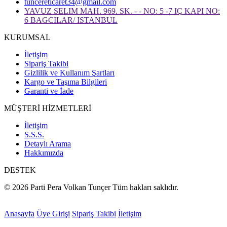
tuncereticaret34@gmail.com
YAVUZ SELIM MAH. 969. SK. - - NO: 5 -7 IÇ KAPI NO:
6 BAGCILAR/ ISTANBUL
KURUMSAL
İletişim
Sipariş Takibi
Gizlilik ve Kullanım Şartları
Kargo ve Taşıma Bilgileri
Garanti ve İade
MÜŞTERİ HİZMETLERİ
İletişim
S.S.S.
Detaylı Arama
Hakkımızda
DESTEK
© 2026 Parti Pera Volkan Tunçer Tüm hakları saklıdır.
Anasayfa
Üye Girişi
Sipariş Takibi
İletişim