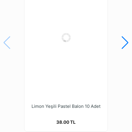
açısından balon aksesuarlarına göz atabilir ve
aksesuarlar ile birlikte görünümü daha eğlenceli bir
hale getirebilirsiniz.
Limon Yeşili Pastel Balon 10 Adet
38.00 TL