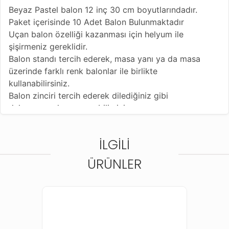
Beyaz Pastel balon 12 inç 30 cm boyutlarındadır.
Paket içerisinde 10 Adet Balon Bulunmaktadır
Uçan balon özelliği kazanması için helyum ile
şişirmeniz gereklidir.
Balon standı tercih ederek, masa yanı ya da masa
üzerinde farklı renk balonlar ile birlikte
kullanabilirsiniz.
Balon zinciri tercih ederek dilediğiniz gibi
dekorasyonda yer verebilirsiniz.
Balon pompası yardımı ile hızlı şekilde şişirebilirsiniz.
Balonların şık bir görüntü sunması açısından
İLGILI
beğendiğiniz bir rafya ile bağlayabilirsiniz.
Balon kemeri yapım seti tercih ederek, büyük
ÜRÜNLER
organizasyonlarda tüm dikkatleri toplayabilirsiniz.
Balon çubukları tercih ederek, doğum günü ya da
farklı kutlamalarda gelen misafirlere balon
dağıtabilirsiniz.
Organizasyonlarda eğlenceli bir konsept oluşturmak