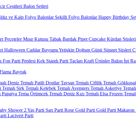
ir Çeşitleri
Balon Setleri
ldız ve Kalp Folyo Balonlar
Şekilli Folyo Balonlar
Happy Birthday Set
er
Peçeteler
Mısır Kutusu
Tabak Bardak
Pipet
Cupcake Kürdan Süsleri
ri
Halloween Cadılar Bayramı
Yetişkin Doğum Günü
Sünnet Süsleri
Ci
 Fon Parti Perdesi
Kek Standı
Parti Taçları
Kraft Ürünler
Balon İpi Ra
Flama Bayrak
alı
Deniz Temalı
Patili Dostlar
Tavşan Temalı
Çiftlik Temalı
Gökkuşağ
 Temalı
Sirk Temalı
Kelebek Temalı
Avengers Temalı
Askeriye Temalı
ı
Papatya Tema
Örümcek Temalı
Deniz Kızı Temalı
Elsa Frozen Temal
aby Shower
2 Yaş Parti
Sarı Parti
Rose Gold Parti
Gold Parti
Makaron P
arti
Lacivert Parti