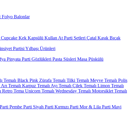
 Folyo Balonlar
Cupcake Kek Kapsülü
Kullan At Parti Setleri
Çatal Kaşık Bıçak
nsiyet Partisi
Yılbaşı Ürünleri
fya
Pinyata
Parti Gözlükleri
Pasta Süsleri
Masa Püskülü
ı Temalı
Black Pink
Zürafa Temalı
Tilki Temalı
Meyve Temalı
Polis
Arı Temalı
Karpuz Temalı
Ayı Temalı
Çilek Temalı
Limon Temalı
ı
Retro Tema
Unicorn Temalı
Wednesday Temalı
Motorsiklet Temalı
arti
Pembe Parti
Siyah Parti
Kırmızı Parti
Mor & Lila Parti
Mavi