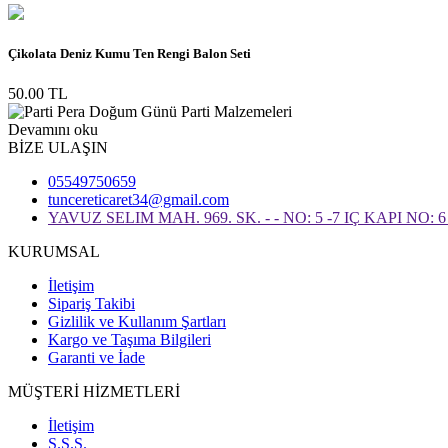
Çikolata Deniz Kumu Ten Rengi Balon Seti
50.00 TL
Devamını oku
BİZE ULAŞIN
05549750659
tuncereticaret34@gmail.com
YAVUZ SELIM MAH. 969. SK. - - NO: 5 -7 IÇ KAPI NO
KURUMSAL
İletişim
Sipariş Takibi
Gizlilik ve Kullanım Şartları
Kargo ve Taşıma Bilgileri
Garanti ve İade
MÜŞTERİ HİZMETLERİ
İletişim
S.S.S.