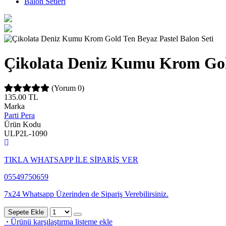
Balon Setleri
Çikolata Deniz Kumu Krom Gold
(Yorum 0)
135.00
TL
Marka
Parti Pera
Ürün Kodu
ULP2L-1090
TIKLA WHATSAPP İLE SİPARİŞ VER
05549750659
7x24 Whatsapp Üzerinden de Sipariş Verebilirsiniz.
Sepete Ekle
·
Ürünü karşılaştırma listeme ekle