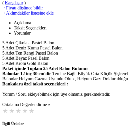
(
Karşılaştır
)
·
Fiyatı düşünce bildir
·
Aklımdakiler listesine ekle
Açıklama
Taksit Seçenekleri
Yorumlar
5 Adet Çikolata Pastel Balon
5 Adet Deniz Kumu Pastel Balon
5 Adet Ten Rengi Pastel Balon
5 Adet Beyaz Pasel Balon
5 Adet Krom Gold Balon
Paket içinde Toplam 25 Adet Balon Bulunur
Balonlar 12 inç 30 cm'dir
Tercihe Bağlı Büyük Orta Küçük Şişirerek 
Balonlar Helyum Gazına Uyumlu Olup , Helyum Gazı Doldurulduğu 
Bankalara özel taksit seçenekleri :
Yorum / Soru ekleyebilmek için üye olmanız gerekmektedir.
Ortalama Değerlendirme »
İlgili Ürünler