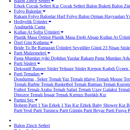
Balon Zincir Setleri
Erkek Çocuk Setleri
Kız Çocuk Setleri
Balon Buketi
Balon Zinc
Folyo Balonlar
Rakam Folyo Balonlar
Harf Folyo Balon
Orman Hayvanları
Yı
Hediyelik Ürünler
Anahtarlık
Çanta
Kullan At Sofra Ürünleri
Plastik Masa Örtüsü
Plastik Masa Eteği
Ahşap Kullan At Ürünl
Özel Gün Kutlama
Bride To Be
Ramazan Ürünleri
Sevgililer Günü
23 Nisan Süsle
Parti Malzemeleri
Pasta Mumları
iyiki Doğdun Yazılar
Rakam Pasta Mumları
Arka
Parti Süsleri
Dekoratif Banner Süsler
Yelpaze Süsler
Krepon Kağıdı
Üçgen 
Parti Temaları
Dondurma , Şeker Temalı
Yaz Temalı
itfaiye Temalı
Mouse Tem
Temalı
Barbie Temalı
Basketbol Temalı
Batman Temalı
Kuromi
Futbol Temalı
Araba Temalı
Safari Temalı
Uzay Galaksi Temal
Dinozor Temalı
İnşaat Temalı
Kırmızı Başlıklı Kız
Partini Seç
Bohem Parti
1 Yaş Erkek
1 Yaş Kız
Erkek Baby Shower
Kız B
Parti
Yeşil Parti
Turuncu Parti
Gümüş Parti
Beyaz Parti
Fuşya P
Balon Zincir Setleri