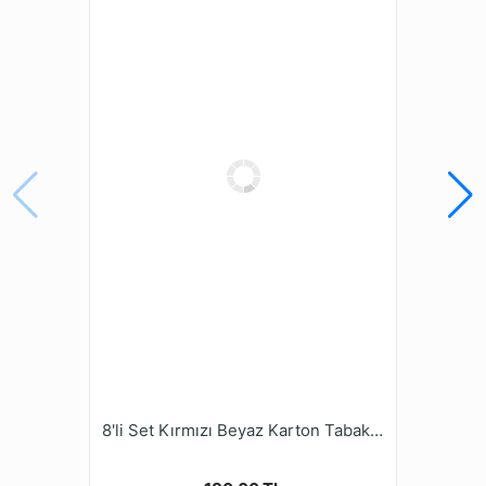
8'li Set Kırmızı Beyaz Karton Tabak Bardak Zigzag Çizgili Desenli