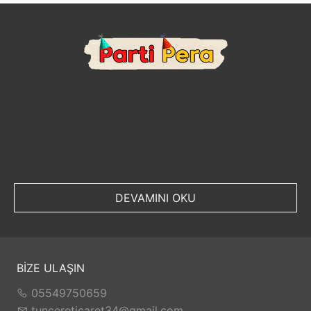
DEVAMINI OKU
BİZE ULAŞIN
05549750659
tuncereticaret34@gmail.com