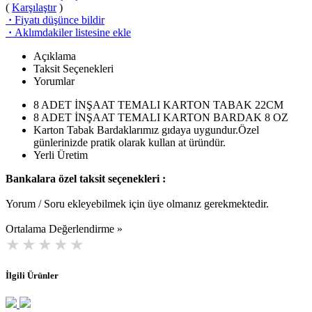
(
Karşılaştır
)
·
Fiyatı düşünce bildir
·
Aklımdakiler listesine ekle
Açıklama
Taksit Seçenekleri
Yorumlar
8 ADET İNŞAAT TEMALI KARTON TABAK 22CM
8 ADET İNŞAAT TEMALI KARTON BARDAK 8 OZ
Karton Tabak Bardaklarımız gıdaya uygundur.Özel
günlerinizde pratik olarak kullan at üründür.
Yerli Üretim
Bankalara özel taksit seçenekleri :
Yorum / Soru ekleyebilmek için üye olmanız gerekmektedir.
Ortalama Değerlendirme »
İlgili Ürünler