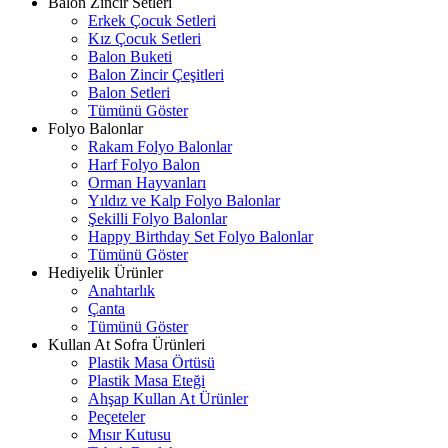
Balon Zincir Setleri
Erkek Çocuk Setleri
Kız Çocuk Setleri
Balon Buketi
Balon Zincir Çeşitleri
Balon Setleri
Tümünü Göster
Folyo Balonlar
Rakam Folyo Balonlar
Harf Folyo Balon
Orman Hayvanları
Yıldız ve Kalp Folyo Balonlar
Şekilli Folyo Balonlar
Happy Birthday Set Folyo Balonlar
Tümünü Göster
Hediyelik Ürünler
Anahtarlık
Çanta
Tümünü Göster
Kullan At Sofra Ürünleri
Plastik Masa Örtüsü
Plastik Masa Eteği
Ahşap Kullan At Ürünler
Peçeteler
Mısır Kutusu