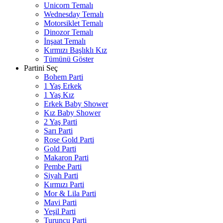
Unicorn Temalı
Wednesday Temalı
Motorsiklet Temalı
Dinozor Temalı
İnşaat Temalı
Kırmızı Başlıklı Kız
Tümünü Göster
Partini Seç
Bohem Parti
1 Yaş Erkek
1 Yaş Kız
Erkek Baby Shower
Kız Baby Shower
2 Yaş Parti
Sarı Parti
Rose Gold Parti
Gold Parti
Makaron Parti
Pembe Parti
Siyah Parti
Kırmızı Parti
Mor & Lila Parti
Mavi Parti
Yeşil Parti
Turuncu Parti