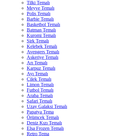
Tilki Temalı
Meyve Temalı
Polis Temalı
Barbie Temalı
Basketbol Temalı
Batman Temalı
Kuromi Temalı
Sirk Temalı
Kelebek Temalı
Avengers Temalı
Askeriye Temalı
Arı Temalı
Karpuz Temalı
Ayı Temalı
Çilek Temalı
Limon Temalı
Futbol Temalı
Araba Temalı
Safari Temalı
Uzay Galaksi Temalı
Papatya Tema
Örümcek Temalı
Deniz Kızı Temalı
Elsa Frozen Temalı
Retro Tema