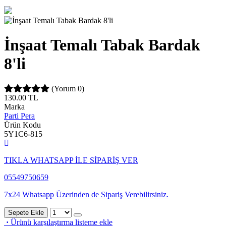
İnşaat Temalı Tabak Bardak
8'li
(Yorum 0)
130.00
TL
Marka
Parti Pera
Ürün Kodu
5Y1C6-815
TIKLA WHATSAPP İLE SİPARİŞ VER
05549750659
7x24 Whatsapp Üzerinden de Sipariş Verebilirsiniz.
Sepete Ekle
·
Ürünü karşılaştırma listeme ekle