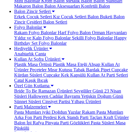
Mini Balonlar
Krom Balon
Metalik Balon
Balon Standları
Makaron Balon
Balon Aksesuarları
Konfetili Balon
Balon Zincir Setleri
Erkek Çocuk Setleri
Kız Çocuk Setleri
Balon Buketi
Balon
Zincir Çeşitleri
Balon Setleri
Folyo Balonlar
Rakam Folyo Balonlar
Harf Folyo Balon
Orman Hayvanları
Yıldız ve Kalp Folyo Balonlar
Şekilli Folyo Balonlar
Happy
Birthday Set Folyo Balonlar
Hediyelik Ürünler
Anahtarlık
Çanta
Kullan At Sofra Ürünleri
Plastik Masa Örtüsü
Plastik Masa Eteği
Ahşap Kullan At
Ürünler
Peçeteler
Mısır Kutusu
Tabak Bardak
Pipet
Cupcake
Kürdan Süsleri
Cupcake Kek Kapsülü
Kullan At Parti Setleri
Çatal Kaşık Bıçak
Özel Gün Kutlama
Bride To Be
Ramazan Ürünleri
Sevgililer Günü
23 Nisan
Süsleri
Halloween Cadılar Bayramı
Yetişkin Doğum Günü
Sünnet Süsleri
Cinsiyet Partisi
Yılbaşı Ürünleri
Parti Malzemeleri
Pasta Mumları
iyiki Doğdun Yazılar
Rakam Pasta Mumları
Arka Fon Parti Perdesi
Kek Standı
Parti Taçları
Kraft Ürünler
Balon İpi Rafya
Pinyata
Parti Gözlükleri
Pasta Süsleri
Masa
Püskülü