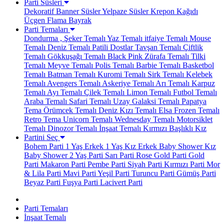
Parti Süsleri
Dekoratif Banner Süsler
Yelpaze Süsler
Krepon Kağıdı
Üçgen Flama Bayrak
Parti Temaları
Dondurma , Şeker Temalı
Yaz Temalı
itfaiye Temalı
Mouse
Temalı
Deniz Temalı
Patili Dostlar
Tavşan Temalı
Çiftlik
Temalı
Gökkuşağı Temalı
Black Pink
Zürafa Temalı
Tilki
Temalı
Meyve Temalı
Polis Temalı
Barbie Temalı
Basketbol
Temalı
Batman Temalı
Kuromi Temalı
Sirk Temalı
Kelebek
Temalı
Avengers Temalı
Askeriye Temalı
Arı Temalı
Karpuz
Temalı
Ayı Temalı
Çilek Temalı
Limon Temalı
Futbol Temalı
Araba Temalı
Safari Temalı
Uzay Galaksi Temalı
Papatya
Tema
Örümcek Temalı
Deniz Kızı Temalı
Elsa Frozen Temalı
Retro Tema
Unicorn Temalı
Wednesday Temalı
Motorsiklet
Temalı
Dinozor Temalı
İnşaat Temalı
Kırmızı Başlıklı Kız
Partini Seç
Bohem Parti
1 Yaş Erkek
1 Yaş Kız
Erkek Baby Shower
Kız
Baby Shower
2 Yaş Parti
Sarı Parti
Rose Gold Parti
Gold
Parti
Makaron Parti
Pembe Parti
Siyah Parti
Kırmızı Parti
Mor
& Lila Parti
Mavi Parti
Yeşil Parti
Turuncu Parti
Gümüş Parti
Beyaz Parti
Fuşya Parti
Lacivert Parti
Parti Temaları
İnşaat Temalı