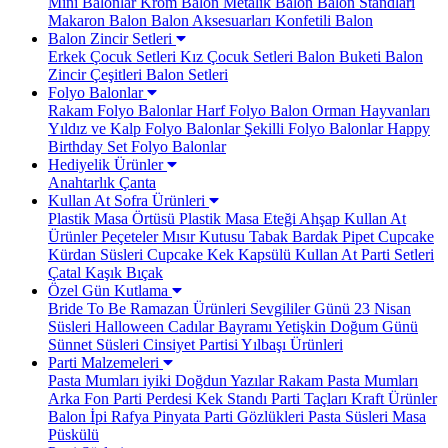
Mini Balonlar
Krom Balon
Metalik Balon
Balon Standları
Makaron Balon
Balon Aksesuarları
Konfetili Balon
Balon Zincir Setleri
Erkek Çocuk Setleri
Kız Çocuk Setleri
Balon Buketi
Balon
Zincir Çeşitleri
Balon Setleri
Folyo Balonlar
Rakam Folyo Balonlar
Harf Folyo Balon
Orman Hayvanları
Yıldız ve Kalp Folyo Balonlar
Şekilli Folyo Balonlar
Happy
Birthday Set Folyo Balonlar
Hediyelik Ürünler
Anahtarlık
Çanta
Kullan At Sofra Ürünleri
Plastik Masa Örtüsü
Plastik Masa Eteği
Ahşap Kullan At
Ürünler
Peçeteler
Mısır Kutusu
Tabak Bardak
Pipet
Cupcake
Kürdan Süsleri
Cupcake Kek Kapsülü
Kullan At Parti Setleri
Çatal Kaşık Bıçak
Özel Gün Kutlama
Bride To Be
Ramazan Ürünleri
Sevgililer Günü
23 Nisan
Süsleri
Halloween Cadılar Bayramı
Yetişkin Doğum Günü
Sünnet Süsleri
Cinsiyet Partisi
Yılbaşı Ürünleri
Parti Malzemeleri
Pasta Mumları
iyiki Doğdun Yazılar
Rakam Pasta Mumları
Arka Fon Parti Perdesi
Kek Standı
Parti Taçları
Kraft Ürünler
Balon İpi Rafya
Pinyata
Parti Gözlükleri
Pasta Süsleri
Masa
Püskülü