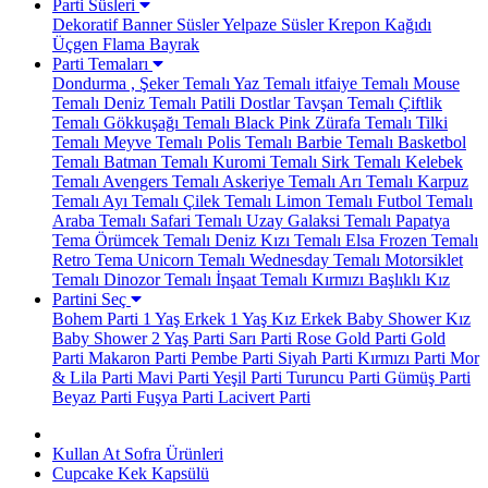
Parti Süsleri
Dekoratif Banner Süsler
Yelpaze Süsler
Krepon Kağıdı
Üçgen Flama Bayrak
Parti Temaları
Dondurma , Şeker Temalı
Yaz Temalı
itfaiye Temalı
Mouse
Temalı
Deniz Temalı
Patili Dostlar
Tavşan Temalı
Çiftlik
Temalı
Gökkuşağı Temalı
Black Pink
Zürafa Temalı
Tilki
Temalı
Meyve Temalı
Polis Temalı
Barbie Temalı
Basketbol
Temalı
Batman Temalı
Kuromi Temalı
Sirk Temalı
Kelebek
Temalı
Avengers Temalı
Askeriye Temalı
Arı Temalı
Karpuz
Temalı
Ayı Temalı
Çilek Temalı
Limon Temalı
Futbol Temalı
Araba Temalı
Safari Temalı
Uzay Galaksi Temalı
Papatya
Tema
Örümcek Temalı
Deniz Kızı Temalı
Elsa Frozen Temalı
Retro Tema
Unicorn Temalı
Wednesday Temalı
Motorsiklet
Temalı
Dinozor Temalı
İnşaat Temalı
Kırmızı Başlıklı Kız
Partini Seç
Bohem Parti
1 Yaş Erkek
1 Yaş Kız
Erkek Baby Shower
Kız
Baby Shower
2 Yaş Parti
Sarı Parti
Rose Gold Parti
Gold
Parti
Makaron Parti
Pembe Parti
Siyah Parti
Kırmızı Parti
Mor
& Lila Parti
Mavi Parti
Yeşil Parti
Turuncu Parti
Gümüş Parti
Beyaz Parti
Fuşya Parti
Lacivert Parti
Kullan At Sofra Ürünleri
Cupcake Kek Kapsülü