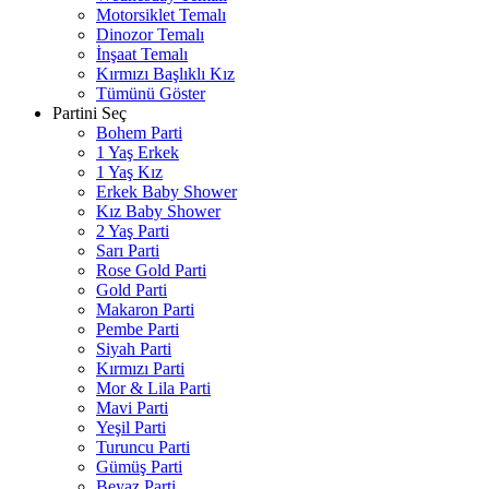
Motorsiklet Temalı
Dinozor Temalı
İnşaat Temalı
Kırmızı Başlıklı Kız
Tümünü Göster
Partini Seç
Bohem Parti
1 Yaş Erkek
1 Yaş Kız
Erkek Baby Shower
Kız Baby Shower
2 Yaş Parti
Sarı Parti
Rose Gold Parti
Gold Parti
Makaron Parti
Pembe Parti
Siyah Parti
Kırmızı Parti
Mor & Lila Parti
Mavi Parti
Yeşil Parti
Turuncu Parti
Gümüş Parti
Beyaz Parti