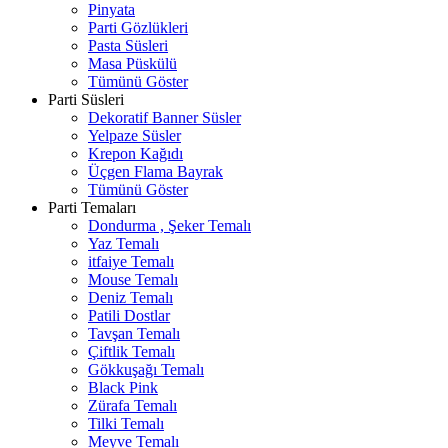
Pinyata
Parti Gözlükleri
Pasta Süsleri
Masa Püskülü
Tümünü Göster
Parti Süsleri
Dekoratif Banner Süsler
Yelpaze Süsler
Krepon Kağıdı
Üçgen Flama Bayrak
Tümünü Göster
Parti Temaları
Dondurma , Şeker Temalı
Yaz Temalı
itfaiye Temalı
Mouse Temalı
Deniz Temalı
Patili Dostlar
Tavşan Temalı
Çiftlik Temalı
Gökkuşağı Temalı
Black Pink
Zürafa Temalı
Tilki Temalı
Meyve Temalı