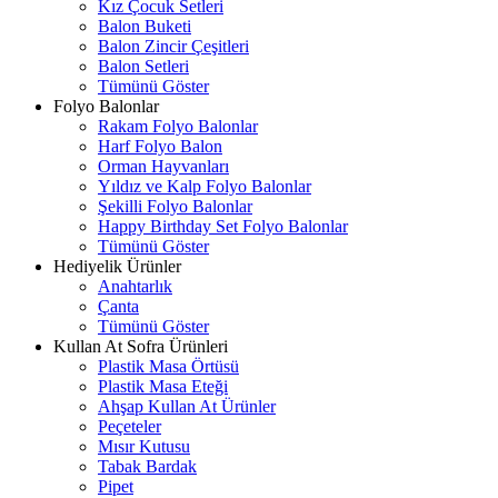
Kız Çocuk Setleri
Balon Buketi
Balon Zincir Çeşitleri
Balon Setleri
Tümünü Göster
Folyo Balonlar
Rakam Folyo Balonlar
Harf Folyo Balon
Orman Hayvanları
Yıldız ve Kalp Folyo Balonlar
Şekilli Folyo Balonlar
Happy Birthday Set Folyo Balonlar
Tümünü Göster
Hediyelik Ürünler
Anahtarlık
Çanta
Tümünü Göster
Kullan At Sofra Ürünleri
Plastik Masa Örtüsü
Plastik Masa Eteği
Ahşap Kullan At Ürünler
Peçeteler
Mısır Kutusu
Tabak Bardak
Pipet