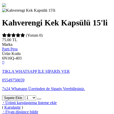
Kahverengi Kek Kapsülü 15'li
(Yorum 0)
75.00
TL
Marka
Parti Pera
Ürün Kodu
6N16Q-403
TIKLA WHATSAPP İLE SİPARİŞ VER
05549750659
7x24 Whatsapp Üzerinden de Sipariş Verebilirsiniz.
Sepete Ekle
·
Ürünü karşılaştırma listeme ekle
(
Karşılaştır
)
·
Fiyatı düşünce bildir