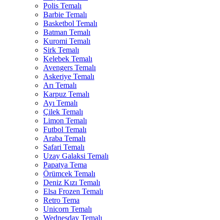
Polis Temalı
Barbie Temalı
Basketbol Temalı
Batman Temalı
Kuromi Temalı
Sirk Temalı
Kelebek Temalı
Avengers Temalı
Askeriye Temalı
Arı Temalı
Karpuz Temalı
Ayı Temalı
Çilek Temalı
Limon Temalı
Futbol Temalı
Araba Temalı
Safari Temalı
Uzay Galaksi Temalı
Papatya Tema
Örümcek Temalı
Deniz Kızı Temalı
Elsa Frozen Temalı
Retro Tema
Unicorn Temalı
Wednesday Temalı