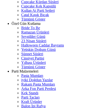
Cupcake Kürdan Süsleri
Cupcake Kek Kapsülü
Kullan At Parti Setleri
Çatal Kaşık Bıçak
Tümünü Göster
Özel Gün Kutlama
Bride To Be
Ramazan Ürünleri
Sevgililer Günü
23 Nisan Süsleri
Halloween Cadılar Bayramı
Yetişkin Doğum Günü
Sünnet Süsleri
Cinsiyet Partisi
Yılbaşı Ürünleri
Tümünü Göster
Parti Malzemeleri
Pasta Mumları
iyiki Doğdun Yazılar
Rakam Pasta Mumları
Arka Fon Parti Perdesi
Kek Standı
Parti Taçları
Kraft Ürünler
Balon İpi Rafya