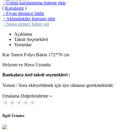
·
Ürünü karşılaştırma listeme ekle
(
Karşılaştır
)
·
Fiyatı düşünce bildir
·
Aklımdakiler listesine ekle
·
Stoga girince haber ver
Açıklama
Taksit Seçenekleri
Yorumlar
Kar Tanesi Folyo Balon 172*70 cm
Helyum ve Hava Uyumlu
Bankalara özel taksit seçenekleri :
Yorum / Soru ekleyebilmek için üye olmanız gerekmektedir.
Ortalama Değerlendirme »
İlgili Ürünler