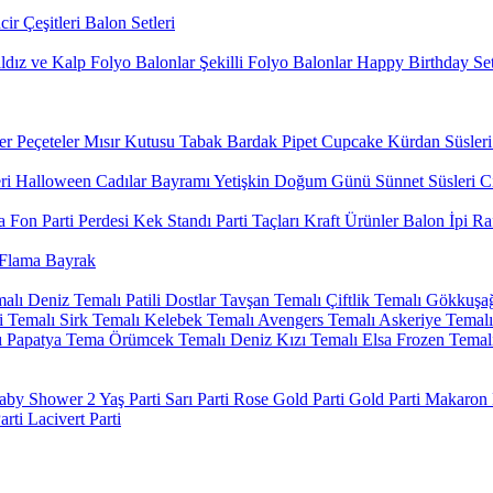
ir Çeşitleri
Balon Setleri
ldız ve Kalp Folyo Balonlar
Şekilli Folyo Balonlar
Happy Birthday Set
er
Peçeteler
Mısır Kutusu
Tabak Bardak
Pipet
Cupcake Kürdan Süsleri
ri
Halloween Cadılar Bayramı
Yetişkin Doğum Günü
Sünnet Süsleri
Ci
 Fon Parti Perdesi
Kek Standı
Parti Taçları
Kraft Ürünler
Balon İpi Ra
Flama Bayrak
alı
Deniz Temalı
Patili Dostlar
Tavşan Temalı
Çiftlik Temalı
Gökkuşağ
 Temalı
Sirk Temalı
Kelebek Temalı
Avengers Temalı
Askeriye Temalı
ı
Papatya Tema
Örümcek Temalı
Deniz Kızı Temalı
Elsa Frozen Temal
aby Shower
2 Yaş Parti
Sarı Parti
Rose Gold Parti
Gold Parti
Makaron P
arti
Lacivert Parti