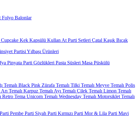
 Folyo Balonlar
Cupcake Kek Kapsülü
Kullan At Parti Setleri
Çatal Kaşık Bıçak
nsiyet Partisi
Yılbaşı Ürünleri
fya
Pinyata
Parti Gözlükleri
Pasta Süsleri
Masa Püskülü
ı Temalı
Black Pink
Zürafa Temalı
Tilki Temalı
Meyve Temalı
Polis
Arı Temalı
Karpuz Temalı
Ayı Temalı
Çilek Temalı
Limon Temalı
ı
Retro Tema
Unicorn Temalı
Wednesday Temalı
Motorsiklet Temalı
arti
Pembe Parti
Siyah Parti
Kırmızı Parti
Mor & Lila Parti
Mavi