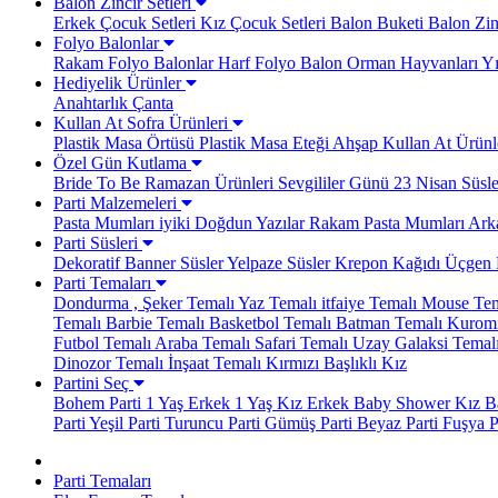
Balon Zincir Setleri
Erkek Çocuk Setleri
Kız Çocuk Setleri
Balon Buketi
Balon Zinc
Folyo Balonlar
Rakam Folyo Balonlar
Harf Folyo Balon
Orman Hayvanları
Yı
Hediyelik Ürünler
Anahtarlık
Çanta
Kullan At Sofra Ürünleri
Plastik Masa Örtüsü
Plastik Masa Eteği
Ahşap Kullan At Ürünl
Özel Gün Kutlama
Bride To Be
Ramazan Ürünleri
Sevgililer Günü
23 Nisan Süsle
Parti Malzemeleri
Pasta Mumları
iyiki Doğdun Yazılar
Rakam Pasta Mumları
Arka
Parti Süsleri
Dekoratif Banner Süsler
Yelpaze Süsler
Krepon Kağıdı
Üçgen 
Parti Temaları
Dondurma , Şeker Temalı
Yaz Temalı
itfaiye Temalı
Mouse Tem
Temalı
Barbie Temalı
Basketbol Temalı
Batman Temalı
Kuromi
Futbol Temalı
Araba Temalı
Safari Temalı
Uzay Galaksi Temal
Dinozor Temalı
İnşaat Temalı
Kırmızı Başlıklı Kız
Partini Seç
Bohem Parti
1 Yaş Erkek
1 Yaş Kız
Erkek Baby Shower
Kız B
Parti
Yeşil Parti
Turuncu Parti
Gümüş Parti
Beyaz Parti
Fuşya P
Parti Temaları