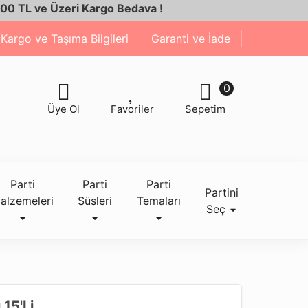
L ve Üzeri Kargo Bedava !
Kargo ve Taşıma Bilgileri
Garanti ve İade
0
Üye Ol
Favoriler
Sepetim
Parti
Parti
Parti
Partini
alzemeleri
Süsleri
Temaları
Seç
 15'li