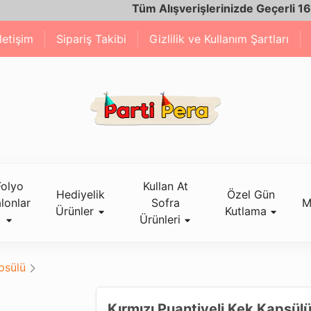
Tüm Alışverişlerinizde Geçerli 1600 T
İletişim
Sipariş Takibi
Gizlilik ve Kullanım Şartları
Folyo
Kullan At
Hediyelik
Özel Gün
lonlar
Sofra
M
Ürünler
Kutlama
Ürünleri
psülü
Kırmızı Puantiyeli Kek Kapsülü