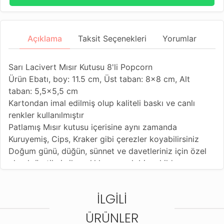
Açıklama
Taksit Seçenekleri
Yorumlar
Sarı Lacivert Mısır Kutusu 8'li Popcorn
Ürün Ebatı, boy: 11.5 cm, Üst taban: 8x8 cm, Alt
taban: 5,5x5,5 cm
Kartondan imal edilmiş olup kaliteli baskı ve canlı
renkler kullanılmıştır
Patlamış Mısır kutusu içerisine aynı zamanda
Kuruyemiş, Cips, Kraker gibi çerezler koyabilirsiniz
Doğum günü, düğün, sünnet ve davetleriniz için özel
olarak üretilmiş ikramlıklarınızı şık bir şekilde
sunabileceğiniz bir kutudur, Sizde konseptinizin
tamamlayıcı ürünü olan bu kutulardan davetlerinizin
İLGILI
görselliğini zenginleştirebilirsiniz..
ÜRÜNLER