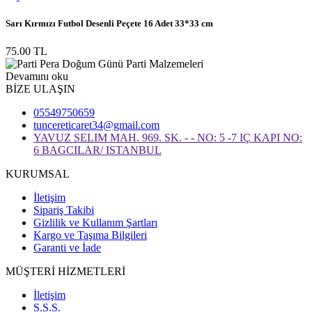
Sarı Kırmızı Futbol Desenli Peçete 16 Adet 33*33 cm
75.00 TL
Devamını oku
BİZE ULAŞIN
05549750659
tuncereticaret34@gmail.com
YAVUZ SELIM MAH. 969. SK. - - NO: 5 -7 IÇ KAPI NO:
6 BAGCILAR/ ISTANBUL
KURUMSAL
İletişim
Sipariş Takibi
Gizlilik ve Kullanım Şartları
Kargo ve Taşıma Bilgileri
Garanti ve İade
MÜŞTERİ HİZMETLERİ
İletişim
S.S.S.