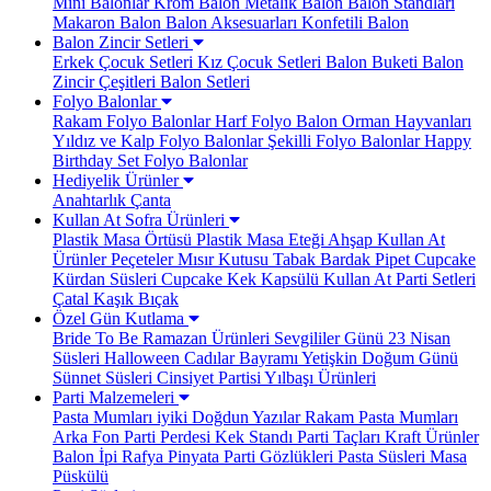
Mini Balonlar
Krom Balon
Metalik Balon
Balon Standları
Makaron Balon
Balon Aksesuarları
Konfetili Balon
Balon Zincir Setleri
Erkek Çocuk Setleri
Kız Çocuk Setleri
Balon Buketi
Balon
Zincir Çeşitleri
Balon Setleri
Folyo Balonlar
Rakam Folyo Balonlar
Harf Folyo Balon
Orman Hayvanları
Yıldız ve Kalp Folyo Balonlar
Şekilli Folyo Balonlar
Happy
Birthday Set Folyo Balonlar
Hediyelik Ürünler
Anahtarlık
Çanta
Kullan At Sofra Ürünleri
Plastik Masa Örtüsü
Plastik Masa Eteği
Ahşap Kullan At
Ürünler
Peçeteler
Mısır Kutusu
Tabak Bardak
Pipet
Cupcake
Kürdan Süsleri
Cupcake Kek Kapsülü
Kullan At Parti Setleri
Çatal Kaşık Bıçak
Özel Gün Kutlama
Bride To Be
Ramazan Ürünleri
Sevgililer Günü
23 Nisan
Süsleri
Halloween Cadılar Bayramı
Yetişkin Doğum Günü
Sünnet Süsleri
Cinsiyet Partisi
Yılbaşı Ürünleri
Parti Malzemeleri
Pasta Mumları
iyiki Doğdun Yazılar
Rakam Pasta Mumları
Arka Fon Parti Perdesi
Kek Standı
Parti Taçları
Kraft Ürünler
Balon İpi Rafya
Pinyata
Parti Gözlükleri
Pasta Süsleri
Masa
Püskülü