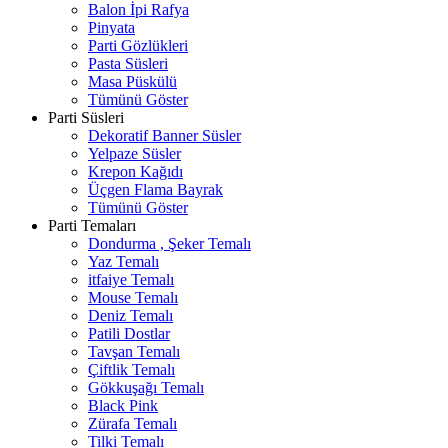
Balon İpi Rafya
Pinyata
Parti Gözlükleri
Pasta Süsleri
Masa Püskülü
Tümünü Göster
Parti Süsleri
Dekoratif Banner Süsler
Yelpaze Süsler
Krepon Kağıdı
Üçgen Flama Bayrak
Tümünü Göster
Parti Temaları
Dondurma , Şeker Temalı
Yaz Temalı
itfaiye Temalı
Mouse Temalı
Deniz Temalı
Patili Dostlar
Tavşan Temalı
Çiftlik Temalı
Gökkuşağı Temalı
Black Pink
Zürafa Temalı
Tilki Temalı