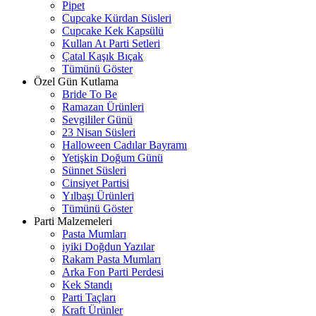
Pipet
Cupcake Kürdan Süsleri
Cupcake Kek Kapsülü
Kullan At Parti Setleri
Çatal Kaşık Bıçak
Tümünü Göster
Özel Gün Kutlama
Bride To Be
Ramazan Ürünleri
Sevgililer Günü
23 Nisan Süsleri
Halloween Cadılar Bayramı
Yetişkin Doğum Günü
Sünnet Süsleri
Cinsiyet Partisi
Yılbaşı Ürünleri
Tümünü Göster
Parti Malzemeleri
Pasta Mumları
iyiki Doğdun Yazılar
Rakam Pasta Mumları
Arka Fon Parti Perdesi
Kek Standı
Parti Taçları
Kraft Ürünler