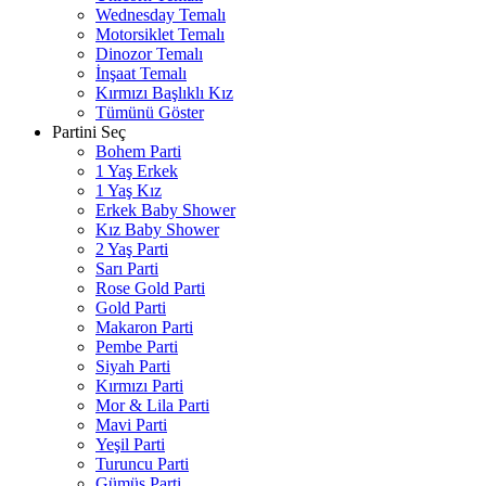
Wednesday Temalı
Motorsiklet Temalı
Dinozor Temalı
İnşaat Temalı
Kırmızı Başlıklı Kız
Tümünü Göster
Partini Seç
Bohem Parti
1 Yaş Erkek
1 Yaş Kız
Erkek Baby Shower
Kız Baby Shower
2 Yaş Parti
Sarı Parti
Rose Gold Parti
Gold Parti
Makaron Parti
Pembe Parti
Siyah Parti
Kırmızı Parti
Mor & Lila Parti
Mavi Parti
Yeşil Parti
Turuncu Parti
Gümüş Parti