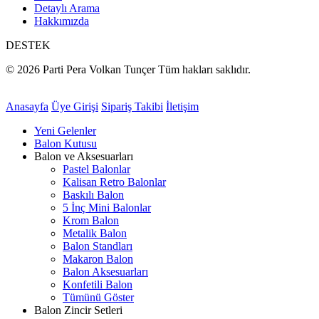
Detaylı Arama
Hakkımızda
DESTEK
© 2026 Parti Pera Volkan Tunçer Tüm hakları saklıdır.
Anasayfa
Üye Girişi
Sipariş Takibi
İletişim
Yeni Gelenler
Balon Kutusu
Balon ve Aksesuarları
Pastel Balonlar
Kalisan Retro Balonlar
Baskılı Balon
5 İnç Mini Balonlar
Krom Balon
Metalik Balon
Balon Standları
Makaron Balon
Balon Aksesuarları
Konfetili Balon
Tümünü Göster
Balon Zincir Setleri