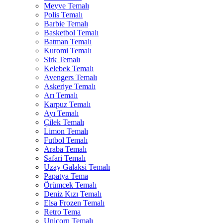
Meyve Temalı
Polis Temalı
Barbie Temalı
Basketbol Temalı
Batman Temalı
Kuromi Temalı
Sirk Temalı
Kelebek Temalı
Avengers Temalı
Askeriye Temalı
Arı Temalı
Karpuz Temalı
Ayı Temalı
Çilek Temalı
Limon Temalı
Futbol Temalı
Araba Temalı
Safari Temalı
Uzay Galaksi Temalı
Papatya Tema
Örümcek Temalı
Deniz Kızı Temalı
Elsa Frozen Temalı
Retro Tema
Unicorn Temalı