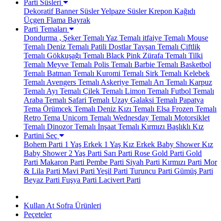
Parti Süsleri
Dekoratif Banner Süsler
Yelpaze Süsler
Krepon Kağıdı
Üçgen Flama Bayrak
Parti Temaları
Dondurma , Şeker Temalı
Yaz Temalı
itfaiye Temalı
Mouse
Temalı
Deniz Temalı
Patili Dostlar
Tavşan Temalı
Çiftlik
Temalı
Gökkuşağı Temalı
Black Pink
Zürafa Temalı
Tilki
Temalı
Meyve Temalı
Polis Temalı
Barbie Temalı
Basketbol
Temalı
Batman Temalı
Kuromi Temalı
Sirk Temalı
Kelebek
Temalı
Avengers Temalı
Askeriye Temalı
Arı Temalı
Karpuz
Temalı
Ayı Temalı
Çilek Temalı
Limon Temalı
Futbol Temalı
Araba Temalı
Safari Temalı
Uzay Galaksi Temalı
Papatya
Tema
Örümcek Temalı
Deniz Kızı Temalı
Elsa Frozen Temalı
Retro Tema
Unicorn Temalı
Wednesday Temalı
Motorsiklet
Temalı
Dinozor Temalı
İnşaat Temalı
Kırmızı Başlıklı Kız
Partini Seç
Bohem Parti
1 Yaş Erkek
1 Yaş Kız
Erkek Baby Shower
Kız
Baby Shower
2 Yaş Parti
Sarı Parti
Rose Gold Parti
Gold
Parti
Makaron Parti
Pembe Parti
Siyah Parti
Kırmızı Parti
Mor
& Lila Parti
Mavi Parti
Yeşil Parti
Turuncu Parti
Gümüş Parti
Beyaz Parti
Fuşya Parti
Lacivert Parti
Kullan At Sofra Ürünleri
Peçeteler