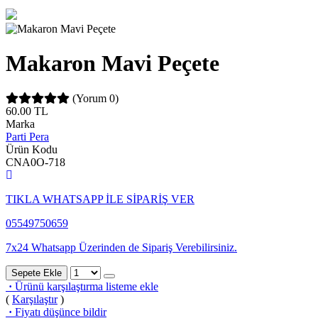
Makaron Mavi Peçete
(Yorum 0)
60.00
TL
Marka
Parti Pera
Ürün Kodu
CNA0O-718
TIKLA WHATSAPP İLE SİPARİŞ VER
05549750659
7x24 Whatsapp Üzerinden de Sipariş Verebilirsiniz.
Sepete Ekle
·
Ürünü karşılaştırma listeme ekle
(
Karşılaştır
)
·
Fiyatı düşünce bildir