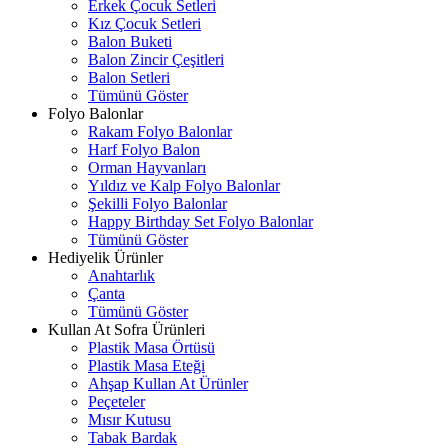
Erkek Çocuk Setleri
Kız Çocuk Setleri
Balon Buketi
Balon Zincir Çeşitleri
Balon Setleri
Tümünü Göster
Folyo Balonlar
Rakam Folyo Balonlar
Harf Folyo Balon
Orman Hayvanları
Yıldız ve Kalp Folyo Balonlar
Şekilli Folyo Balonlar
Happy Birthday Set Folyo Balonlar
Tümünü Göster
Hediyelik Ürünler
Anahtarlık
Çanta
Tümünü Göster
Kullan At Sofra Ürünleri
Plastik Masa Örtüsü
Plastik Masa Eteği
Ahşap Kullan At Ürünler
Peçeteler
Mısır Kutusu
Tabak Bardak