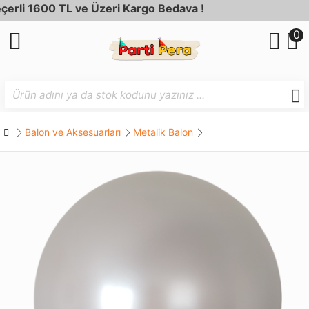
li 1600 TL ve Üzeri Kargo Bedava !
0
Balon ve Aksesuarları
Metalik Balon