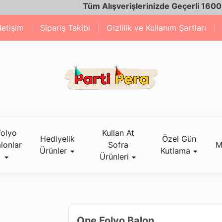
Tüm Alışverişlerinizde Geçerli 1600 TL ve 
İletişim
Sipariş Takibi
Gizlilik ve Kullanım Şartları
Folyo
Kullan At
Hediyelik
Özel Gün
lonlar
Sofra
M
Ürünler
Kutlama
Ürünleri
One Folyo Balon