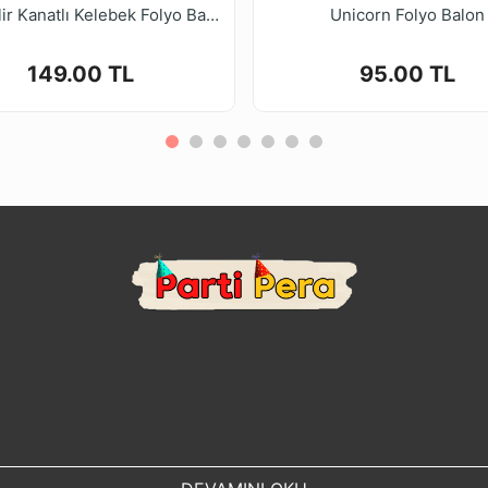
Giyilebilir Kanatlı Kelebek Folyo Balon 125*90cm
Unicorn Folyo Balon
149.00 TL
95.00 TL