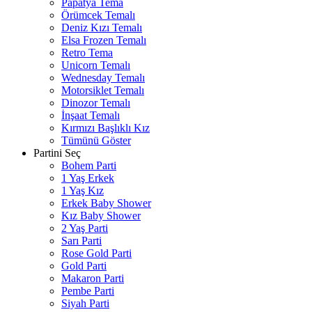
Papatya Tema
Örümcek Temalı
Deniz Kızı Temalı
Elsa Frozen Temalı
Retro Tema
Unicorn Temalı
Wednesday Temalı
Motorsiklet Temalı
Dinozor Temalı
İnşaat Temalı
Kırmızı Başlıklı Kız
Tümünü Göster
Partini Seç
Bohem Parti
1 Yaş Erkek
1 Yaş Kız
Erkek Baby Shower
Kız Baby Shower
2 Yaş Parti
Sarı Parti
Rose Gold Parti
Gold Parti
Makaron Parti
Pembe Parti
Siyah Parti