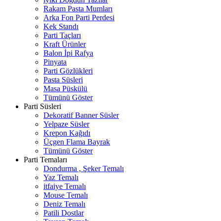
Rakam Pasta Mumları
Arka Fon Parti Perdesi
Kek Standı
Parti Taçları
Kraft Ürünler
Balon İpi Rafya
Pinyata
Parti Gözlükleri
Pasta Süsleri
Masa Püskülü
Tümünü Göster
Parti Süsleri
Dekoratif Banner Süsler
Yelpaze Süsler
Krepon Kağıdı
Üçgen Flama Bayrak
Tümünü Göster
Parti Temaları
Dondurma , Şeker Temalı
Yaz Temalı
itfaiye Temalı
Mouse Temalı
Deniz Temalı
Patili Dostlar