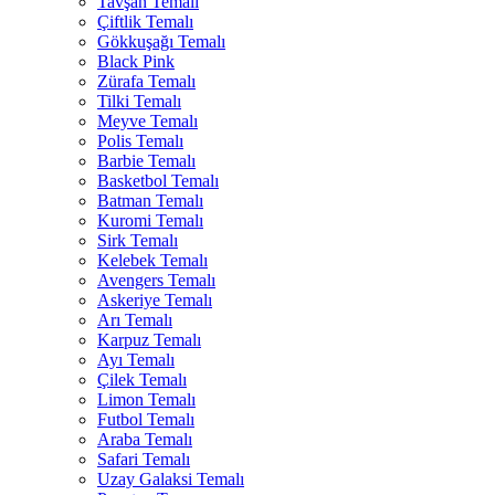
Tavşan Temalı
Çiftlik Temalı
Gökkuşağı Temalı
Black Pink
Zürafa Temalı
Tilki Temalı
Meyve Temalı
Polis Temalı
Barbie Temalı
Basketbol Temalı
Batman Temalı
Kuromi Temalı
Sirk Temalı
Kelebek Temalı
Avengers Temalı
Askeriye Temalı
Arı Temalı
Karpuz Temalı
Ayı Temalı
Çilek Temalı
Limon Temalı
Futbol Temalı
Araba Temalı
Safari Temalı
Uzay Galaksi Temalı