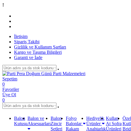
Tüm Alış
İletişim
Sipariş Takibi
Gizlilik ve Kullanım Şartları
Kargo ve Taşıma Bilgileri
Garanti ve İade
Sepetim
0
Favoriler
Üye Ol
0
Balon
Balon ve
Balon
Folyo
Hediyelik
Kullan
Öze
Kutusu
Aksesuarları
Zincir
Balonlar
Ürünler
At Sofra
Kut
Setleri
Rakam
Anahtarlık
Ürünleri
Brid