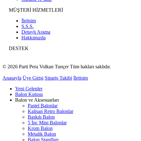
MÜŞTERİ HİZMETLERİ
İletişim
S.S.S.
Detaylı Arama
Hakkımızda
DESTEK
© 2026 Parti Pera Volkan Tunçer Tüm hakları saklıdır.
Anasayfa
Üye Girişi
Sipariş Takibi
İletişim
Yeni Gelenler
Balon Kutusu
Balon ve Aksesuarları
Pastel Balonlar
Kalisan Retro Balonlar
Baskılı Balon
5 İnç Mini Balonlar
Krom Balon
Metalik Balon
Balon Standları