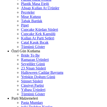
Plastik Masa Eteği
Ahşap Kullan At Ürünler
Peçeteler
Mısır Kutusu
Tabak Bardak
Pipet
Cupcake Kürdan Süsleri
Cupcake Kek Kapsülü
Kullan At Parti Setleri
Çatal Kaşık Bıçak
Tümünü Göster
Özel Gün Kutlama
Bride To Be
Ramazan Ürünleri
Sevgililer Günü
23 Nisan Süsleri
Halloween Cadılar Bayramı
Yetişkin Doğum Günü
Sünnet Süsleri
Cinsiyet Partisi
Yılbaşı Ürünleri
Tümünü Göster
Parti Malzemeleri
Pasta Mumları
iyiki Doğdun Yazılar