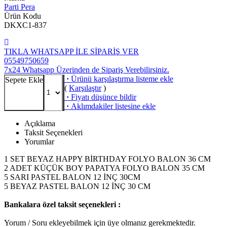
Parti Pera
Ürün Kodu
DKXC1-837
TIKLA WHATSAPP İLE SİPARİŞ VER
05549750659
7x24 Whatsapp Üzerinden de Sipariş Verebilirsiniz.
·
Ürünü karşılaştırma listeme ekle
Sepete Ekle
(
Karşılaştır
)
·
Fiyatı düşünce bildir
·
Aklımdakiler listesine ekle
Açıklama
Taksit Seçenekleri
Yorumlar
1 SET BEYAZ HAPPY BİRTHDAY FOLYO BALON 36 CM
2 ADET KÜÇÜK BOY PAPATYA FOLYO BALON 35 CM
5 SARI PASTEL BALON 12 İNÇ 30CM
5 BEYAZ PASTEL BALON 12 İNÇ 30 CM
Bankalara özel taksit seçenekleri :
Yorum / Soru ekleyebilmek için üye olmanız gerekmektedir.