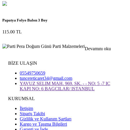
Papatya Folyo Balon 3 Boy
115.00 TL
Devamını oku
BİZE ULAŞIN
05549750659
tuncereticaret34@gmail.com
YAVUZ SELIM MAH. 969. SK. - - NO: 5 -7 IÇ
KAPI NO: 6 BAGCILAR/ ISTANBUL
KURUMSAL
İletişim
Sipariş Takibi
Gizlilik ve Kullanım Şartları
Kargo ve Taşıma Bilgileri
Garanti ve İade