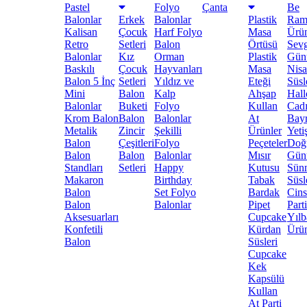
Pastel
Folyo
Çanta
Be
Balonlar
Erkek
Balonlar
Plastik
Ram
Kalisan
Çocuk
Harf Folyo
Masa
Ürün
Retro
Setleri
Balon
Örtüsü
Sevg
Balonlar
Kız
Orman
Plastik
Gün
Baskılı
Çocuk
Hayvanları
Masa
Nis
Balon
5 İnç
Setleri
Yıldız ve
Eteği
Süsl
Mini
Balon
Kalp
Ahşap
Hal
Balonlar
Buketi
Folyo
Kullan
Cadı
Krom Balon
Balon
Balonlar
At
Bay
Metalik
Zincir
Şekilli
Ürünler
Yeti
Balon
Çeşitleri
Folyo
Peçeteler
Doğ
Balon
Balon
Balonlar
Mısır
Gün
Standları
Setleri
Happy
Kutusu
Sün
Makaron
Birthday
Tabak
Süsl
Balon
Set Folyo
Bardak
Cins
Balon
Balonlar
Pipet
Parti
Aksesuarları
Cupcake
Yılb
Konfetili
Kürdan
Ürün
Balon
Süsleri
Cupcake
Kek
Kapsülü
Kullan
At Parti