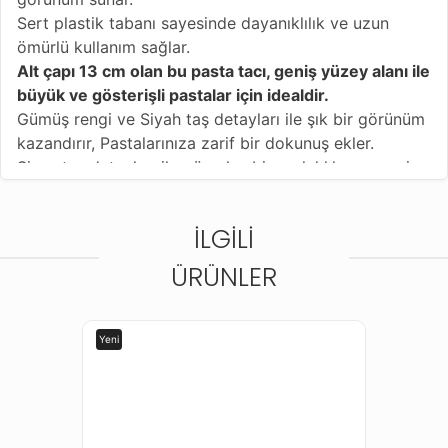
Sert plastik tabanı sayesinde dayanıklılık ve uzun
ömürlü kullanım sağlar.
Alt çapı 13 cm olan bu pasta tacı, geniş yüzey alanı ile
büyük ve gösterişli pastalar için idealdir.
Gümüş rengi ve Siyah taş detayları ile şık bir görünüm
kazandırır, Pastalarınıza zarif bir dokunuş ekler.
Siyas taş detayları ile göz alıcı bir parlaklık ve zengin
bir görünüm kazandırıyor, tatlılarınızın görsel şölenini
tamamlıyor.
İLGILI
ÜRÜNLER
Yeni