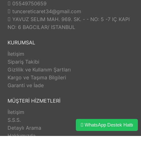
05549750659
tuncereticaret34@gmail.com
YAVUZ SELIM MAH. 969. SK. - - NO: 5 -7 IÇ KAPI
NO: 6 BAGCILAR/ ISTANBUL
KURUMSAL
İletişim
Sipariş Takibi
Gizlilik ve Kullanım Şartları
Kargo ve Taşıma Bilgileri
Garanti ve İade
MÜŞTERİ HİZMETLERİ
İletişim
S.S.S.
WhatsApp Destek Hattı
Detaylı Arama
Hakkımızda