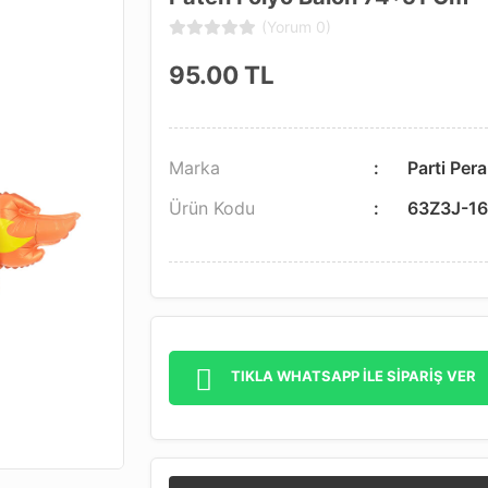
(Yorum 0)
95.00
TL
Marka
Parti Pera
Ürün Kodu
63Z3J-1
TIKLA WHATSAPP İLE SİPARİŞ VER