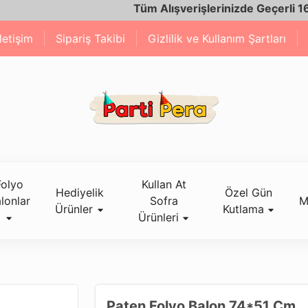
Tüm Alışverişlerinizde Geçerli 1600 TL 
İletişim
Sipariş Takibi
Gizlilik ve Kullanım Şartları
Folyo
Kullan At
Hediyelik
Özel Gün
lonlar
Sofra
M
Ürünler
Kutlama
Ürünleri
Paten Folyo Balon 74*51 Cm