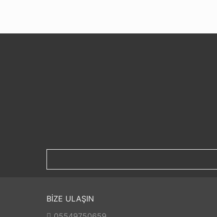
BİZE ULAŞIN
05549750659