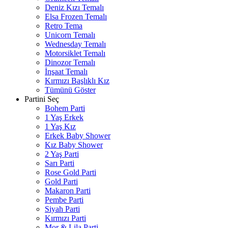
Deniz Kızı Temalı
Elsa Frozen Temalı
Retro Tema
Unicorn Temalı
Wednesday Temalı
Motorsiklet Temalı
Dinozor Temalı
İnşaat Temalı
Kırmızı Başlıklı Kız
Tümünü Göster
Partini Seç
Bohem Parti
1 Yaş Erkek
1 Yaş Kız
Erkek Baby Shower
Kız Baby Shower
2 Yaş Parti
Sarı Parti
Rose Gold Parti
Gold Parti
Makaron Parti
Pembe Parti
Siyah Parti
Kırmızı Parti
Mor & Lila Parti