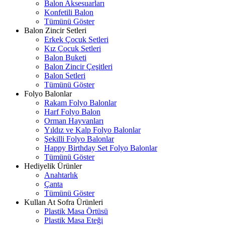
Balon Aksesuarları
Konfetili Balon
Tümünü Göster
Balon Zincir Setleri
Erkek Çocuk Setleri
Kız Çocuk Setleri
Balon Buketi
Balon Zincir Çeşitleri
Balon Setleri
Tümünü Göster
Folyo Balonlar
Rakam Folyo Balonlar
Harf Folyo Balon
Orman Hayvanları
Yıldız ve Kalp Folyo Balonlar
Şekilli Folyo Balonlar
Happy Birthday Set Folyo Balonlar
Tümünü Göster
Hediyelik Ürünler
Anahtarlık
Çanta
Tümünü Göster
Kullan At Sofra Ürünleri
Plastik Masa Örtüsü
Plastik Masa Eteği