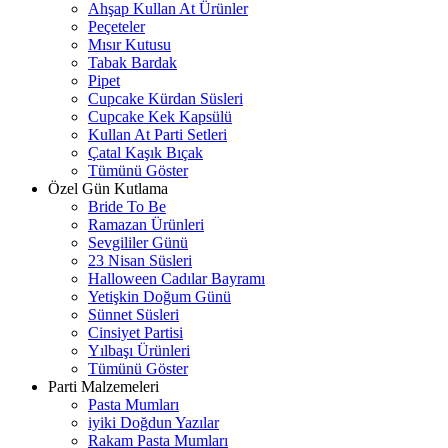
Ahşap Kullan At Ürünler
Peçeteler
Mısır Kutusu
Tabak Bardak
Pipet
Cupcake Kürdan Süsleri
Cupcake Kek Kapsülü
Kullan At Parti Setleri
Çatal Kaşık Bıçak
Tümünü Göster
Özel Gün Kutlama
Bride To Be
Ramazan Ürünleri
Sevgililer Günü
23 Nisan Süsleri
Halloween Cadılar Bayramı
Yetişkin Doğum Günü
Sünnet Süsleri
Cinsiyet Partisi
Yılbaşı Ürünleri
Tümünü Göster
Parti Malzemeleri
Pasta Mumları
iyiki Doğdun Yazılar
Rakam Pasta Mumları