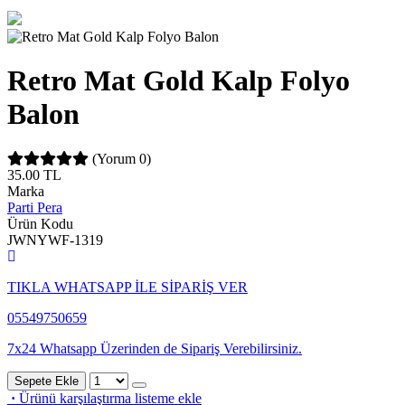
Retro Mat Gold Kalp Folyo
Balon
(Yorum 0)
35.00
TL
Marka
Parti Pera
Ürün Kodu
JWNYWF-1319
TIKLA WHATSAPP İLE SİPARİŞ VER
05549750659
7x24 Whatsapp Üzerinden de Sipariş Verebilirsiniz.
Sepete Ekle
·
Ürünü karşılaştırma listeme ekle