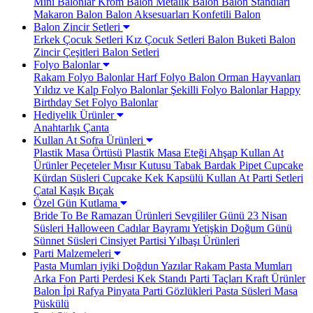
Mini Balonlar
Krom Balon
Metalik Balon
Balon Standları
Makaron Balon
Balon Aksesuarları
Konfetili Balon
Balon Zincir Setleri
Erkek Çocuk Setleri
Kız Çocuk Setleri
Balon Buketi
Balon
Zincir Çeşitleri
Balon Setleri
Folyo Balonlar
Rakam Folyo Balonlar
Harf Folyo Balon
Orman Hayvanları
Yıldız ve Kalp Folyo Balonlar
Şekilli Folyo Balonlar
Happy
Birthday Set Folyo Balonlar
Hediyelik Ürünler
Anahtarlık
Çanta
Kullan At Sofra Ürünleri
Plastik Masa Örtüsü
Plastik Masa Eteği
Ahşap Kullan At
Ürünler
Peçeteler
Mısır Kutusu
Tabak Bardak
Pipet
Cupcake
Kürdan Süsleri
Cupcake Kek Kapsülü
Kullan At Parti Setleri
Çatal Kaşık Bıçak
Özel Gün Kutlama
Bride To Be
Ramazan Ürünleri
Sevgililer Günü
23 Nisan
Süsleri
Halloween Cadılar Bayramı
Yetişkin Doğum Günü
Sünnet Süsleri
Cinsiyet Partisi
Yılbaşı Ürünleri
Parti Malzemeleri
Pasta Mumları
iyiki Doğdun Yazılar
Rakam Pasta Mumları
Arka Fon Parti Perdesi
Kek Standı
Parti Taçları
Kraft Ürünler
Balon İpi Rafya
Pinyata
Parti Gözlükleri
Pasta Süsleri
Masa
Püskülü