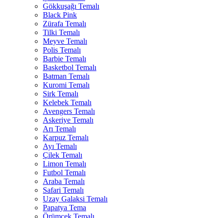
Gökkuşağı Temalı
Black Pink
Zürafa Temalı
Tilki Temalı
Meyve Temalı
Polis Temalı
Barbie Temalı
Basketbol Temalı
Batman Temalı
Kuromi Temalı
Sirk Temalı
Kelebek Temalı
Avengers Temalı
Askeriye Temalı
Arı Temalı
Karpuz Temalı
Ayı Temalı
Çilek Temalı
Limon Temalı
Futbol Temalı
Araba Temalı
Safari Temalı
Uzay Galaksi Temalı
Papatya Tema
Örümcek Temalı