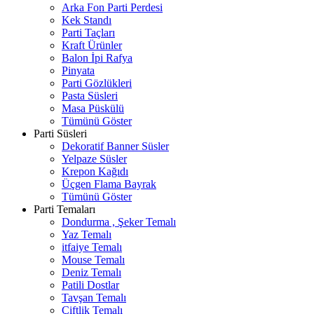
Arka Fon Parti Perdesi
Kek Standı
Parti Taçları
Kraft Ürünler
Balon İpi Rafya
Pinyata
Parti Gözlükleri
Pasta Süsleri
Masa Püskülü
Tümünü Göster
Parti Süsleri
Dekoratif Banner Süsler
Yelpaze Süsler
Krepon Kağıdı
Üçgen Flama Bayrak
Tümünü Göster
Parti Temaları
Dondurma , Şeker Temalı
Yaz Temalı
itfaiye Temalı
Mouse Temalı
Deniz Temalı
Patili Dostlar
Tavşan Temalı
Çiftlik Temalı