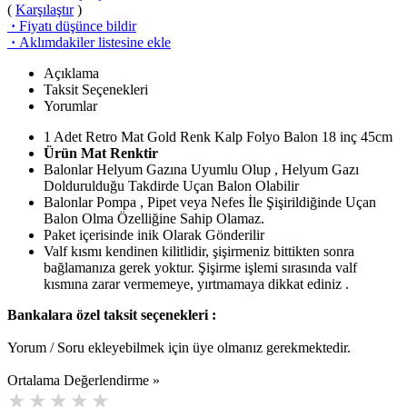
(
Karşılaştır
)
·
Fiyatı düşünce bildir
·
Aklımdakiler listesine ekle
Açıklama
Taksit Seçenekleri
Yorumlar
1 Adet Retro Mat Gold Renk Kalp Folyo Balon 18 inç 45cm
Ürün Mat Renktir
Balonlar Helyum Gazına Uyumlu Olup , Helyum Gazı
Doldurulduğu Takdirde Uçan Balon Olabilir
Balonlar Pompa , Pipet veya Nefes İle Şişirildiğinde Uçan
Balon Olma Özelliğine Sahip Olamaz.
Paket içerisinde inik Olarak Gönderilir
Valf kısmı kendinen kilitlidir, şişirmeniz bittikten sonra
bağlamanıza gerek yoktur. Şişirme işlemi sırasında valf
kısmına zarar vermemeye, yırtmamaya dikkat ediniz .
Bankalara özel taksit seçenekleri :
Yorum / Soru ekleyebilmek için üye olmanız gerekmektedir.
Ortalama Değerlendirme »