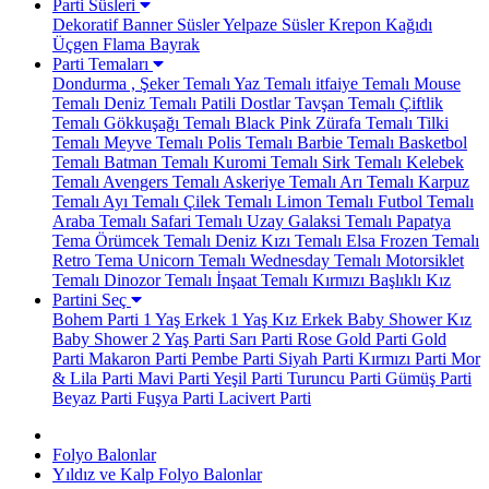
Parti Süsleri
Dekoratif Banner Süsler
Yelpaze Süsler
Krepon Kağıdı
Üçgen Flama Bayrak
Parti Temaları
Dondurma , Şeker Temalı
Yaz Temalı
itfaiye Temalı
Mouse
Temalı
Deniz Temalı
Patili Dostlar
Tavşan Temalı
Çiftlik
Temalı
Gökkuşağı Temalı
Black Pink
Zürafa Temalı
Tilki
Temalı
Meyve Temalı
Polis Temalı
Barbie Temalı
Basketbol
Temalı
Batman Temalı
Kuromi Temalı
Sirk Temalı
Kelebek
Temalı
Avengers Temalı
Askeriye Temalı
Arı Temalı
Karpuz
Temalı
Ayı Temalı
Çilek Temalı
Limon Temalı
Futbol Temalı
Araba Temalı
Safari Temalı
Uzay Galaksi Temalı
Papatya
Tema
Örümcek Temalı
Deniz Kızı Temalı
Elsa Frozen Temalı
Retro Tema
Unicorn Temalı
Wednesday Temalı
Motorsiklet
Temalı
Dinozor Temalı
İnşaat Temalı
Kırmızı Başlıklı Kız
Partini Seç
Bohem Parti
1 Yaş Erkek
1 Yaş Kız
Erkek Baby Shower
Kız
Baby Shower
2 Yaş Parti
Sarı Parti
Rose Gold Parti
Gold
Parti
Makaron Parti
Pembe Parti
Siyah Parti
Kırmızı Parti
Mor
& Lila Parti
Mavi Parti
Yeşil Parti
Turuncu Parti
Gümüş Parti
Beyaz Parti
Fuşya Parti
Lacivert Parti
Folyo Balonlar
Yıldız ve Kalp Folyo Balonlar