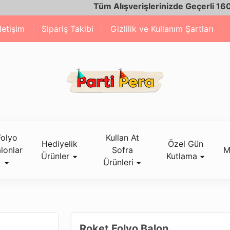
Tüm Alışverişlerinizde Geçerli 1600 TL ve
İletişim
Sipariş Takibi
Gizlilik ve Kullanım Şartları
Folyo
Kullan At
Hediyelik
Özel Gün
lonlar
Sofra
M
Ürünler
Kutlama
Ürünleri
Roket Folyo Balon