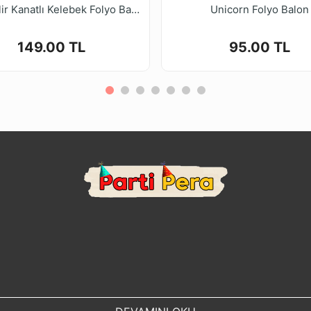
Giyilebilir Kanatlı Kelebek Folyo Balon 125*90cm
Unicorn Folyo Balon
149.00 TL
95.00 TL