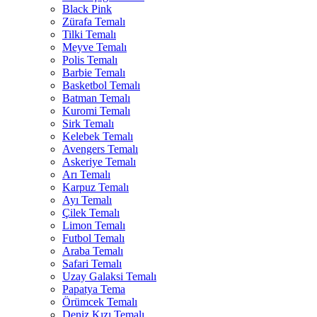
Black Pink
Zürafa Temalı
Tilki Temalı
Meyve Temalı
Polis Temalı
Barbie Temalı
Basketbol Temalı
Batman Temalı
Kuromi Temalı
Sirk Temalı
Kelebek Temalı
Avengers Temalı
Askeriye Temalı
Arı Temalı
Karpuz Temalı
Ayı Temalı
Çilek Temalı
Limon Temalı
Futbol Temalı
Araba Temalı
Safari Temalı
Uzay Galaksi Temalı
Papatya Tema
Örümcek Temalı
Deniz Kızı Temalı