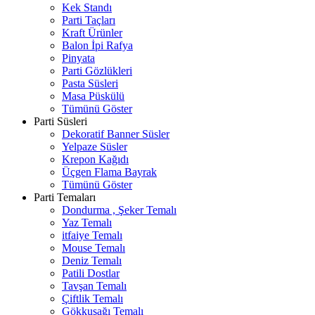
Kek Standı
Parti Taçları
Kraft Ürünler
Balon İpi Rafya
Pinyata
Parti Gözlükleri
Pasta Süsleri
Masa Püskülü
Tümünü Göster
Parti Süsleri
Dekoratif Banner Süsler
Yelpaze Süsler
Krepon Kağıdı
Üçgen Flama Bayrak
Tümünü Göster
Parti Temaları
Dondurma , Şeker Temalı
Yaz Temalı
itfaiye Temalı
Mouse Temalı
Deniz Temalı
Patili Dostlar
Tavşan Temalı
Çiftlik Temalı
Gökkuşağı Temalı