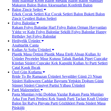
Mini Balonlar
Krom Balon
Metalik Balon
Balon Standları
Makaron Balon
Balon Aksesuarları
Konfetili Balon
Balon Zincir Setleri
Erkek Çocuk Setleri
Kız Çocuk Setleri
Balon Buketi
Balon
Zincir Çeşitleri
Balon Setleri
Folyo Balonlar
Rakam Folyo Balonlar
Harf Folyo Balon
Orman Hayvanları
Yıldız ve Kalp Folyo Balonlar
Şekilli Folyo Balonlar
Happy
Birthday Set Folyo Balonlar
Hediyelik Ürünler
Anahtarlık
Çanta
Kullan At Sofra Ürünleri
Plastik Masa Örtüsü
Plastik Masa Eteği
Ahşap Kullan At
Ürünler
Peçeteler
Mısır Kutusu
Tabak Bardak
Pipet
Cupcake
Kürdan Süsleri
Cupcake Kek Kapsülü
Kullan At Parti Setleri
Çatal Kaşık Bıçak
Özel Gün Kutlama
Bride To Be
Ramazan Ürünleri
Sevgililer Günü
23 Nisan
Süsleri
Halloween Cadılar Bayramı
Yetişkin Doğum Günü
Sünnet Süsleri
Cinsiyet Partisi
Yılbaşı Ürünleri
Parti Malzemeleri
Pasta Mumları
iyiki Doğdun Yazılar
Rakam Pasta Mumları
Arka Fon Parti Perdesi
Kek Standı
Parti Taçları
Kraft Ürünler
Balon İpi Rafya
Pinyata
Parti Gözlükleri
Pasta Süsleri
Masa
Püskülü