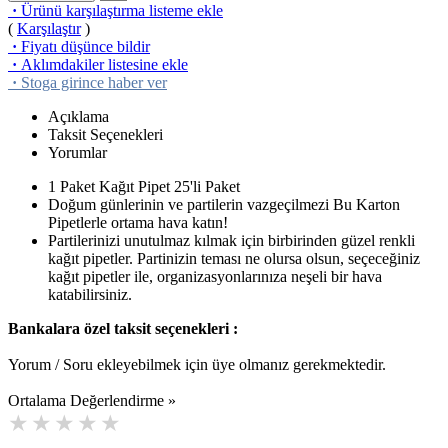
·
Ürünü karşılaştırma listeme ekle
(
Karşılaştır
)
·
Fiyatı düşünce bildir
·
Aklımdakiler listesine ekle
·
Stoga girince haber ver
Açıklama
Taksit Seçenekleri
Yorumlar
1 Paket Kağıt Pipet 25'li Paket
Doğum günlerinin ve partilerin vazgeçilmezi Bu Karton
Pipetlerle ortama hava katın!
Partilerinizi unutulmaz kılmak için birbirinden güzel renkli
kağıt pipetler. Partinizin teması ne olursa olsun, seçeceğiniz
kağıt pipetler ile, organizasyonlarınıza neşeli bir hava
katabilirsiniz.
Bankalara özel taksit seçenekleri :
Yorum / Soru ekleyebilmek için üye olmanız gerekmektedir.
Ortalama Değerlendirme »