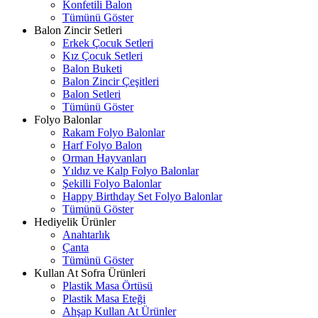
Konfetili Balon
Tümünü Göster
Balon Zincir Setleri
Erkek Çocuk Setleri
Kız Çocuk Setleri
Balon Buketi
Balon Zincir Çeşitleri
Balon Setleri
Tümünü Göster
Folyo Balonlar
Rakam Folyo Balonlar
Harf Folyo Balon
Orman Hayvanları
Yıldız ve Kalp Folyo Balonlar
Şekilli Folyo Balonlar
Happy Birthday Set Folyo Balonlar
Tümünü Göster
Hediyelik Ürünler
Anahtarlık
Çanta
Tümünü Göster
Kullan At Sofra Ürünleri
Plastik Masa Örtüsü
Plastik Masa Eteği
Ahşap Kullan At Ürünler