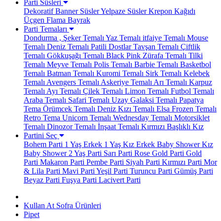
Parti Süsleri
Dekoratif Banner Süsler
Yelpaze Süsler
Krepon Kağıdı
Üçgen Flama Bayrak
Parti Temaları
Dondurma , Şeker Temalı
Yaz Temalı
itfaiye Temalı
Mouse
Temalı
Deniz Temalı
Patili Dostlar
Tavşan Temalı
Çiftlik
Temalı
Gökkuşağı Temalı
Black Pink
Zürafa Temalı
Tilki
Temalı
Meyve Temalı
Polis Temalı
Barbie Temalı
Basketbol
Temalı
Batman Temalı
Kuromi Temalı
Sirk Temalı
Kelebek
Temalı
Avengers Temalı
Askeriye Temalı
Arı Temalı
Karpuz
Temalı
Ayı Temalı
Çilek Temalı
Limon Temalı
Futbol Temalı
Araba Temalı
Safari Temalı
Uzay Galaksi Temalı
Papatya
Tema
Örümcek Temalı
Deniz Kızı Temalı
Elsa Frozen Temalı
Retro Tema
Unicorn Temalı
Wednesday Temalı
Motorsiklet
Temalı
Dinozor Temalı
İnşaat Temalı
Kırmızı Başlıklı Kız
Partini Seç
Bohem Parti
1 Yaş Erkek
1 Yaş Kız
Erkek Baby Shower
Kız
Baby Shower
2 Yaş Parti
Sarı Parti
Rose Gold Parti
Gold
Parti
Makaron Parti
Pembe Parti
Siyah Parti
Kırmızı Parti
Mor
& Lila Parti
Mavi Parti
Yeşil Parti
Turuncu Parti
Gümüş Parti
Beyaz Parti
Fuşya Parti
Lacivert Parti
Kullan At Sofra Ürünleri
Pipet