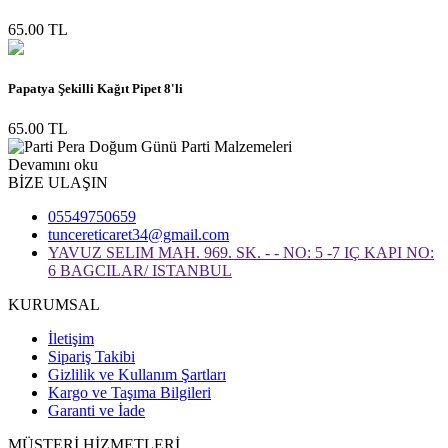
65.00 TL
Papatya Şekilli Kağıt Pipet 8'li
65.00 TL
Devamını oku
BİZE ULAŞIN
05549750659
tuncereticaret34@gmail.com
YAVUZ SELIM MAH. 969. SK. - - NO: 5 -7 IÇ KAPI NO:
6 BAGCILAR/ ISTANBUL
KURUMSAL
İletişim
Sipariş Takibi
Gizlilik ve Kullanım Şartları
Kargo ve Taşıma Bilgileri
Garanti ve İade
MÜŞTERİ HİZMETLERİ