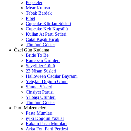
Peçeteler
Mısır Kutusu
Tabak Bardak
Pipet
Cupcake Kürdan Süsleri
Cupcake Kek Kapsülü
Kullan At Parti Setleri
Çatal Kaşık Bıçak
Tümünü Göster
Özel Gün Kutlama
Bride To Be
Ramazan Ürünleri
Sevgililer Günü
23 Nisan Süsleri
Halloween Cadılar Bayramı
Yetişkin Doğum Günü
Sünnet Süsleri
Cinsiyet Partisi
Yılbaşı Ürünleri
Tümünü Göster
Parti Malzemeleri
Pasta Mumları
iyiki Doğdun Yazılar
Rakam Pasta Mumları
Arka Fon Parti Perdesi