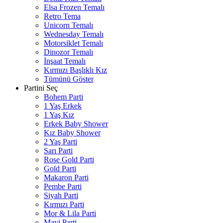
Elsa Frozen Temalı
Retro Tema
Unicorn Temalı
Wednesday Temalı
Motorsiklet Temalı
Dinozor Temalı
İnşaat Temalı
Kırmızı Başlıklı Kız
Tümünü Göster
Partini Seç
Bohem Parti
1 Yaş Erkek
1 Yaş Kız
Erkek Baby Shower
Kız Baby Shower
2 Yaş Parti
Sarı Parti
Rose Gold Parti
Gold Parti
Makaron Parti
Pembe Parti
Siyah Parti
Kırmızı Parti
Mor & Lila Parti
Mavi Parti