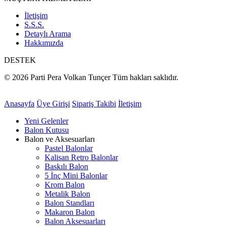
İletişim
S.S.S.
Detaylı Arama
Hakkımızda
DESTEK
© 2026 Parti Pera Volkan Tunçer Tüm hakları saklıdır.
Anasayfa
Üye Girişi
Sipariş Takibi
İletişim
Yeni Gelenler
Balon Kutusu
Balon ve Aksesuarları
Pastel Balonlar
Kalisan Retro Balonlar
Baskılı Balon
5 İnç Mini Balonlar
Krom Balon
Metalik Balon
Balon Standları
Makaron Balon
Balon Aksesuarları