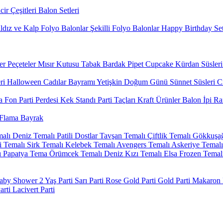
ir Çeşitleri
Balon Setleri
ldız ve Kalp Folyo Balonlar
Şekilli Folyo Balonlar
Happy Birthday Set
er
Peçeteler
Mısır Kutusu
Tabak Bardak
Pipet
Cupcake Kürdan Süsleri
ri
Halloween Cadılar Bayramı
Yetişkin Doğum Günü
Sünnet Süsleri
Ci
 Fon Parti Perdesi
Kek Standı
Parti Taçları
Kraft Ürünler
Balon İpi Ra
Flama Bayrak
alı
Deniz Temalı
Patili Dostlar
Tavşan Temalı
Çiftlik Temalı
Gökkuşağ
 Temalı
Sirk Temalı
Kelebek Temalı
Avengers Temalı
Askeriye Temalı
ı
Papatya Tema
Örümcek Temalı
Deniz Kızı Temalı
Elsa Frozen Temal
aby Shower
2 Yaş Parti
Sarı Parti
Rose Gold Parti
Gold Parti
Makaron P
arti
Lacivert Parti