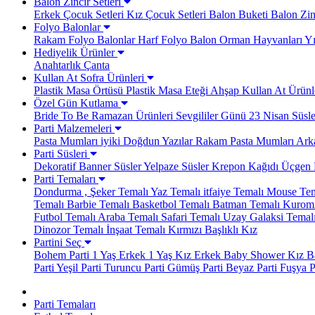
Balon Zincir Setleri
Erkek Çocuk Setleri
Kız Çocuk Setleri
Balon Buketi
Balon Zinc
Folyo Balonlar
Rakam Folyo Balonlar
Harf Folyo Balon
Orman Hayvanları
Yı
Hediyelik Ürünler
Anahtarlık
Çanta
Kullan At Sofra Ürünleri
Plastik Masa Örtüsü
Plastik Masa Eteği
Ahşap Kullan At Ürünl
Özel Gün Kutlama
Bride To Be
Ramazan Ürünleri
Sevgililer Günü
23 Nisan Süsle
Parti Malzemeleri
Pasta Mumları
iyiki Doğdun Yazılar
Rakam Pasta Mumları
Arka
Parti Süsleri
Dekoratif Banner Süsler
Yelpaze Süsler
Krepon Kağıdı
Üçgen 
Parti Temaları
Dondurma , Şeker Temalı
Yaz Temalı
itfaiye Temalı
Mouse Tem
Temalı
Barbie Temalı
Basketbol Temalı
Batman Temalı
Kuromi
Futbol Temalı
Araba Temalı
Safari Temalı
Uzay Galaksi Temal
Dinozor Temalı
İnşaat Temalı
Kırmızı Başlıklı Kız
Partini Seç
Bohem Parti
1 Yaş Erkek
1 Yaş Kız
Erkek Baby Shower
Kız B
Parti
Yeşil Parti
Turuncu Parti
Gümüş Parti
Beyaz Parti
Fuşya P
Parti Temaları