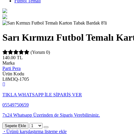
Futbol Temalı
Sarı Kırmızı Futbol Temalı Kar
(Yorum 0)
140.00
TL
Marka
Parti Pera
Ürün Kodu
L8M3Q-1705
TIKLA WHATSAPP İLE SİPARİŞ VER
05549750659
7x24 Whatsapp Üzerinden de Sipariş Verebilirsiniz.
Sepete Ekle
·
Ürünü karşılaştırma listeme ekle