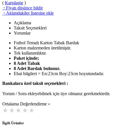
(
Karşılaştır
)
·
Fiyatı düşünce bildir
·
Aklımdakiler listesine ekle
Açıklama
Taksit Seçenekleri
Yorumlar
Futbol Temalı Karton Tabak Bardak
Karton malzemeden üretilmiştir.
Tek kullanımlıktır.
Paket içinde;
8 Adet Tabak
8 Adet Bardak bulunur.
Ebat bilgileri = En:23cm Boy:23cm boyutundadır.
Bankalara özel taksit seçenekleri :
Yorum / Soru ekleyebilmek için üye olmanız gerekmektedir.
Ortalama Değerlendirme »
İlgili Ürünler