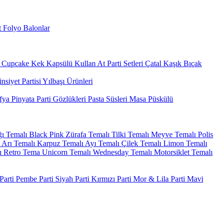
 Folyo Balonlar
Cupcake Kek Kapsülü
Kullan At Parti Setleri
Çatal Kaşık Bıçak
nsiyet Partisi
Yılbaşı Ürünleri
fya
Pinyata
Parti Gözlükleri
Pasta Süsleri
Masa Püskülü
ı Temalı
Black Pink
Zürafa Temalı
Tilki Temalı
Meyve Temalı
Polis
Arı Temalı
Karpuz Temalı
Ayı Temalı
Çilek Temalı
Limon Temalı
ı
Retro Tema
Unicorn Temalı
Wednesday Temalı
Motorsiklet Temalı
arti
Pembe Parti
Siyah Parti
Kırmızı Parti
Mor & Lila Parti
Mavi