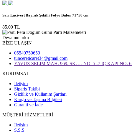
Sarı Lacivert Bayrak Şekilli Folyo Balon 71*50 cm
85.00 TL
Devamını oku
BİZE ULAŞIN
05549750659
tuncereticaret34@gmail.com
YAVUZ SELIM MAH. 969. SK. - - NO: 5 -7 IÇ KAPI NO
KURUMSAL
İletişim
Sipariş Takibi
Gizlilik ve Kullanım Şartları
Kargo ve Taşıma Bilgileri
Garanti ve İade
MÜŞTERİ HİZMETLERİ
İletişim
S.S.S.