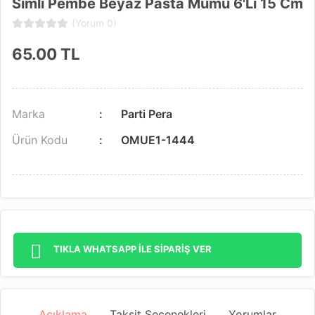
Simli Pembe Beyaz Pasta Mumu 6'lı 15 Cm
(Yorum 0)
65.00
TL
Marka
Parti Pera
Ürün Kodu
OMUE1-1444
TIKLA WHATSAPP İLE SİPARİŞ VER
Açıklama
Taksit Seçenekleri
Yorumlar