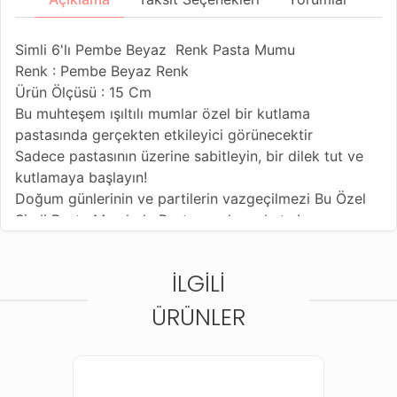
Simli 6'lı Pembe Beyaz Renk Pasta Mumu
Renk : Pembe Beyaz Renk
Ürün Ölçüsü : 15 Cm
Bu muhteşem ışıltılı mumlar özel bir kutlama
pastasında gerçekten etkileyici görünecektir
Sadece pastasının üzerine sabitleyin, bir dilek tut ve
kutlamaya başlayın!
Doğum günlerinin ve partilerin vazgeçilmezi Bu Özel
Simli Pasta Mumlarla Pastanıza hava katın!
Doğum günü partilerinin olmazsa olmaz pastalarını
mumlar ile süsleyebilirsiniz.
İLGILI
ÜRÜNLER