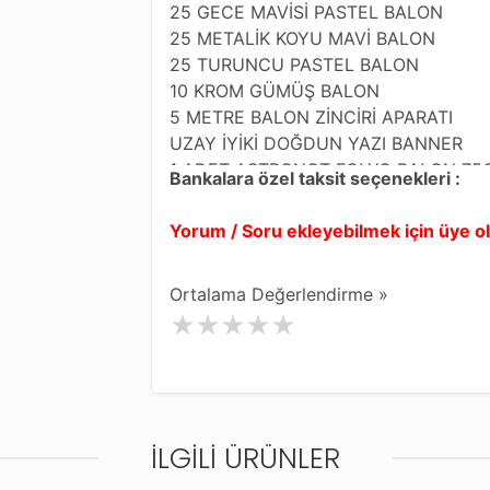
25 GECE MAVİSİ PASTEL BALON
25 METALİK KOYU MAVİ BALON
25 TURUNCU PASTEL BALON
10 KROM GÜMÜŞ BALON
5 METRE BALON ZİNCİRİ APARATI
UZAY İYİKİ DOĞDUN YAZI BANNER
1 ADET ASTRONOT FOLYO BALON 75
Bankalara özel taksit seçenekleri :
1 ADET ROKET FOLYO BALON 64X51
1 ADET UZAY GEMİSİ FOLYO BALON
Yorum / Soru ekleyebilmek için üye 
2 ADET ARKA FON PARTİ PERDESİ , 
3 ADET KROM GÜMÜŞ SOSİS BALON
Ortalama Değerlendirme »
BALONLAR 12 İNCH 30 CM'DİR , TER
FARKLI GÖRÜNTÜLER ELDE EDEBİLİRS
İLGILI ÜRÜNLER