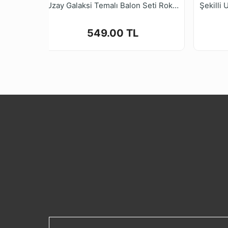
Uzay Galaksi Temalı Balon Seti Roket Folyo Balon Astronot Folyo Balon Rakam Doğum Günü Balon Seti
549.00 TL