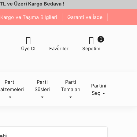
ri Kargo Bedava !
Kargo ve Taşıma Bilgileri
Garanti ve İade
0
Üye Ol
Favoriler
Sepetim
Parti
Parti
Parti
Partini
alzemeleri
Süsleri
Temaları
Seç
eti