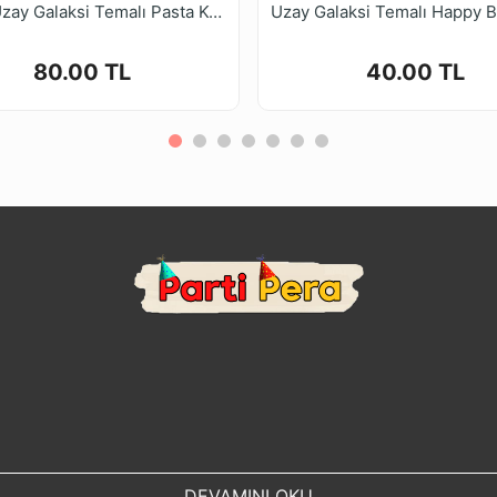
Şekilli Uzay Galaksi Temalı Pasta Kürdan Süsü 5 Parça
80.00 TL
40.00 TL
DEVAMINI OKU