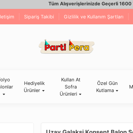
Tüm Alışverişlerinizde Geçerli 1600 TL ve Üze
İletişim
Sipariş Takibi
Gizlilik ve Kullanım Şartları
Folyo
Kullan At
Hediyelik
Özel Gün
lonlar
Sofra
M
Ürünler
Kutlama
Ürünleri
Uzay Galaksi Konsept Balon S