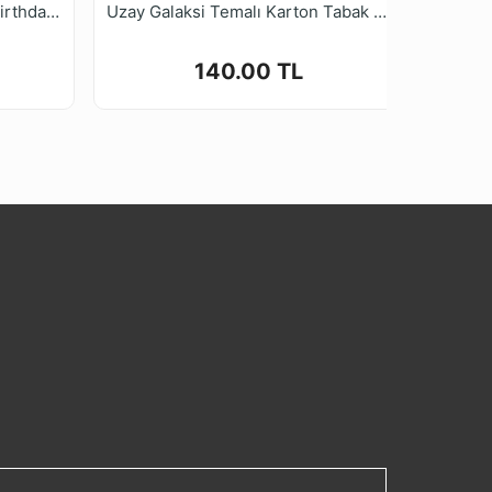
Uzay Galaksi Temalı Happy Birthday Yazılı Folyo Balon 18 inç 45 cm
Uzay Galaksi Temalı Karton Tabak Bardak 8'li
140.00 TL