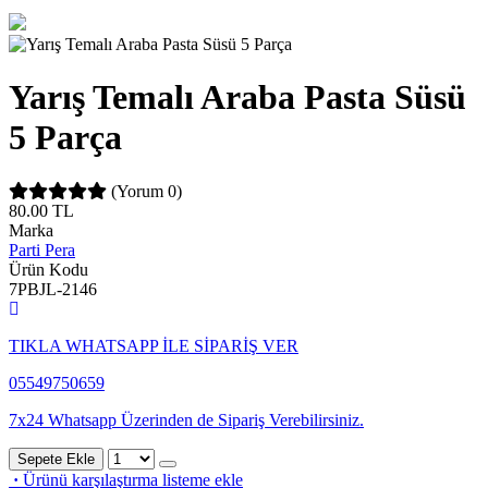
Yarış Temalı Araba Pasta Süsü
5 Parça
(Yorum 0)
80.00
TL
Marka
Parti Pera
Ürün Kodu
7PBJL-2146
TIKLA WHATSAPP İLE SİPARİŞ VER
05549750659
7x24 Whatsapp Üzerinden de Sipariş Verebilirsiniz.
Sepete Ekle
·
Ürünü karşılaştırma listeme ekle