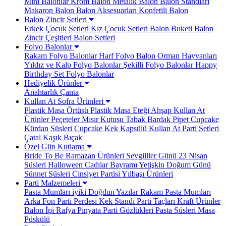
Mini Balonlar
Krom Balon
Metalik Balon
Balon Standları
Makaron Balon
Balon Aksesuarları
Konfetili Balon
Balon Zincir Setleri
Erkek Çocuk Setleri
Kız Çocuk Setleri
Balon Buketi
Balon
Zincir Çeşitleri
Balon Setleri
Folyo Balonlar
Rakam Folyo Balonlar
Harf Folyo Balon
Orman Hayvanları
Yıldız ve Kalp Folyo Balonlar
Şekilli Folyo Balonlar
Happy
Birthday Set Folyo Balonlar
Hediyelik Ürünler
Anahtarlık
Çanta
Kullan At Sofra Ürünleri
Plastik Masa Örtüsü
Plastik Masa Eteği
Ahşap Kullan At
Ürünler
Peçeteler
Mısır Kutusu
Tabak Bardak
Pipet
Cupcake
Kürdan Süsleri
Cupcake Kek Kapsülü
Kullan At Parti Setleri
Çatal Kaşık Bıçak
Özel Gün Kutlama
Bride To Be
Ramazan Ürünleri
Sevgililer Günü
23 Nisan
Süsleri
Halloween Cadılar Bayramı
Yetişkin Doğum Günü
Sünnet Süsleri
Cinsiyet Partisi
Yılbaşı Ürünleri
Parti Malzemeleri
Pasta Mumları
iyiki Doğdun Yazılar
Rakam Pasta Mumları
Arka Fon Parti Perdesi
Kek Standı
Parti Taçları
Kraft Ürünler
Balon İpi Rafya
Pinyata
Parti Gözlükleri
Pasta Süsleri
Masa
Püskülü