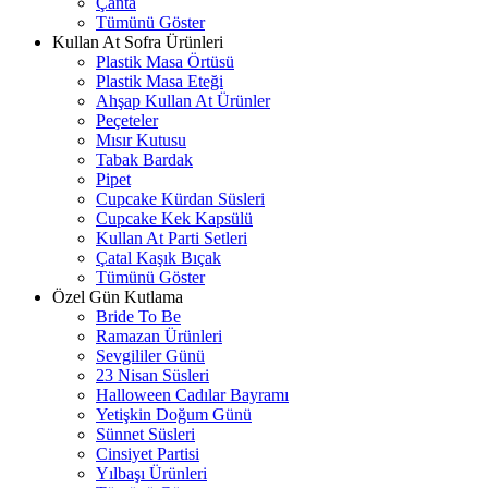
Çanta
Tümünü Göster
Kullan At Sofra Ürünleri
Plastik Masa Örtüsü
Plastik Masa Eteği
Ahşap Kullan At Ürünler
Peçeteler
Mısır Kutusu
Tabak Bardak
Pipet
Cupcake Kürdan Süsleri
Cupcake Kek Kapsülü
Kullan At Parti Setleri
Çatal Kaşık Bıçak
Tümünü Göster
Özel Gün Kutlama
Bride To Be
Ramazan Ürünleri
Sevgililer Günü
23 Nisan Süsleri
Halloween Cadılar Bayramı
Yetişkin Doğum Günü
Sünnet Süsleri
Cinsiyet Partisi
Yılbaşı Ürünleri