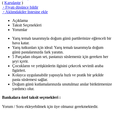
(
Karşılaştır
)
·
Fiyatı düşünce bildir
·
Aklımdakiler listesine ekle
Açıklama
Taksit Seçenekleri
Yorumlar
Yarış temalı tasarımıyla doğum günü partilerinize eğlenceli bir
hava katar.
Yarış tutkunları için ideal: Yarış temalı tasarımıyla doğum
günü pastalarınızda fark yaratın.
5 Parçadan oluşan set, pastanızı süslemeniz için gereken her
şeyi içerir.
Çocukların ve yetişkinlerin ilgisini çekecek sevimli araba
figürleri.
Kolayca uygulanabilir yapısıyla hızlı ve pratik bir şekilde
pasta süslemesi sağlar.
Doğum günü kutlamalarınızda unutulmaz anılar biriktirmenize
yardımcı olur.
Bankalara özel taksit seçenekleri :
Yorum / Soru ekleyebilmek için üye olmanız gerekmektedir.