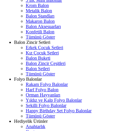
5 İnç Mini Balonlar
Krom Balon
Metalik Balon
Balon Standları
Makaron Balon
Balon Aksesuarları
Konfetili Balon
Tümünü Göster
Balon Zincir Setleri
Erkek Çocuk Setleri
Kız Çocuk Setleri
Balon Buketi
Balon Zincir Çeşitleri
Balon Setleri
Tümünü Göster
Folyo Balonlar
Rakam Folyo Balonlar
Harf Folyo Balon
Orman Hayvanları
Yıldız ve Kalp Folyo Balonlar
Şekilli Folyo Balonlar
Happy Birthday Set Folyo Balonlar
Tümünü Göster
Hediyelik Ürünler
Anahtarlık