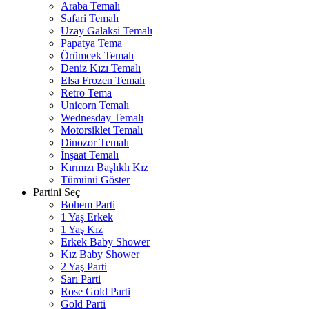
Araba Temalı
Safari Temalı
Uzay Galaksi Temalı
Papatya Tema
Örümcek Temalı
Deniz Kızı Temalı
Elsa Frozen Temalı
Retro Tema
Unicorn Temalı
Wednesday Temalı
Motorsiklet Temalı
Dinozor Temalı
İnşaat Temalı
Kırmızı Başlıklı Kız
Tümünü Göster
Partini Seç
Bohem Parti
1 Yaş Erkek
1 Yaş Kız
Erkek Baby Shower
Kız Baby Shower
2 Yaş Parti
Sarı Parti
Rose Gold Parti
Gold Parti