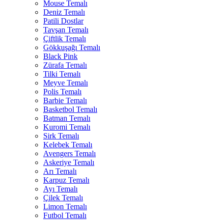
Mouse Temalı
Deniz Temalı
Patili Dostlar
Tavşan Temalı
Çiftlik Temalı
Gökkuşağı Temalı
Black Pink
Zürafa Temalı
Tilki Temalı
Meyve Temalı
Polis Temalı
Barbie Temalı
Basketbol Temalı
Batman Temalı
Kuromi Temalı
Sirk Temalı
Kelebek Temalı
Avengers Temalı
Askeriye Temalı
Arı Temalı
Karpuz Temalı
Ayı Temalı
Çilek Temalı
Limon Temalı
Futbol Temalı