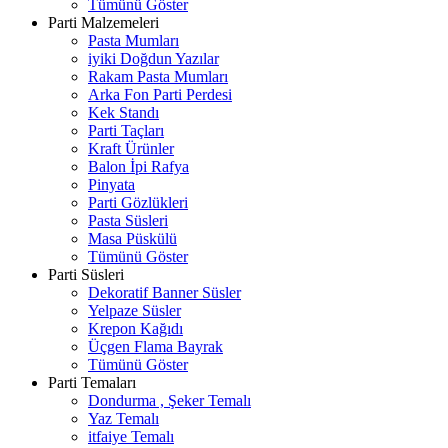
Tümünü Göster
Parti Malzemeleri
Pasta Mumları
iyiki Doğdun Yazılar
Rakam Pasta Mumları
Arka Fon Parti Perdesi
Kek Standı
Parti Taçları
Kraft Ürünler
Balon İpi Rafya
Pinyata
Parti Gözlükleri
Pasta Süsleri
Masa Püskülü
Tümünü Göster
Parti Süsleri
Dekoratif Banner Süsler
Yelpaze Süsler
Krepon Kağıdı
Üçgen Flama Bayrak
Tümünü Göster
Parti Temaları
Dondurma , Şeker Temalı
Yaz Temalı
itfaiye Temalı