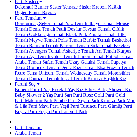
Parti Süsleri
Dekoratif Banner Süsler
Yelpaze Süsler
Krepon Kağıdı
Üçgen Flama Bayrak
Parti Temaları
Dondurma , Şeker Temalı
Yaz Temalı
itfaiye Temalı
Mouse
Temalı
Deniz Temalı
Patili Dostlar
Tavşan Temalı
Çiftlik
Temalı
Gökkuşağı Temalı
Black Pink
Zürafa Temalı
Tilki
Temalı
Meyve Temalı
Polis Temalı
Barbie Temalı
Basketbol
Temalı
Batman Temalı
Kuromi Temalı
Sirk Temalı
Kelebek
Temalı
Avengers Temalı
Askeriye Temalı
Arı Temalı
Karpuz
Temalı
Ayı Temalı
Çilek Temalı
Limon Temalı
Futbol Temalı
Araba Temalı
Safari Temalı
Uzay Galaksi Temalı
Papatya
Tema
Örümcek Temalı
Deniz Kızı Temalı
Elsa Frozen Temalı
Retro Tema
Unicorn Temalı
Wednesday Temalı
Motorsiklet
Temalı
Dinozor Temalı
İnşaat Temalı
Kırmızı Başlıklı Kız
Partini Seç
Bohem Parti
1 Yaş Erkek
1 Yaş Kız
Erkek Baby Shower
Kız
Baby Shower
2 Yaş Parti
Sarı Parti
Rose Gold Parti
Gold
Parti
Makaron Parti
Pembe Parti
Siyah Parti
Kırmızı Parti
Mor
& Lila Parti
Mavi Parti
Yeşil Parti
Turuncu Parti
Gümüş Parti
Beyaz Parti
Fuşya Parti
Lacivert Parti
Parti Temaları
Araba Temalı