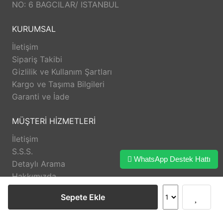
NO: 6 BAGCILAR/ ISTANBUL
KURUMSAL
İletişim
Sipariş Takibi
Gizlilik ve Kullanım Şartları
Kargo ve Taşıma Bilgileri
Garanti ve İade
MÜŞTERİ HİZMETLERİ
İletişim
S.S.S.
WhatsApp Destek Hattı
Detaylı Arama
Hakkımızda
Sepete Ekle
DESTEK
Anasayfa
Üye Girişi
Sipariş Takibi
İletişim