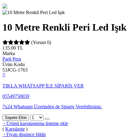
10 Metre Renkli Peri Led Işık
(Yorum 0)
135.00
TL
Marka
Parti Pera
Ürün Kodu
53JCG-1763
TIKLA WHATSAPP İLE SİPARİŞ VER
05549750659
7x24 Whatsapp Üzerinden de Sipariş Verebilirsiniz.
Sepete Ekle
·
Ürünü karşılaştırma listeme ekle
(
Karşılaştır
)
·
Fiyatı düşünce bildir