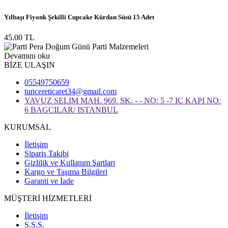
Yılbaşı Fiyonk Şekilli Cupcake Kürdan Süsü 15 Adet
45.00 TL
Devamını oku
BİZE ULAŞIN
05549750659
tuncereticaret34@gmail.com
YAVUZ SELIM MAH. 969. SK. - - NO: 5 -7 IÇ KAPI NO:
6 BAGCILAR/ ISTANBUL
KURUMSAL
İletişim
Sipariş Takibi
Gizlilik ve Kullanım Şartları
Kargo ve Taşıma Bilgileri
Garanti ve İade
MÜŞTERİ HİZMETLERİ
İletişim
S.S.S.