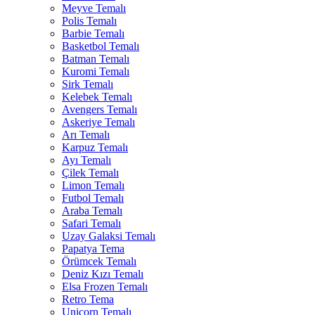
Meyve Temalı
Polis Temalı
Barbie Temalı
Basketbol Temalı
Batman Temalı
Kuromi Temalı
Sirk Temalı
Kelebek Temalı
Avengers Temalı
Askeriye Temalı
Arı Temalı
Karpuz Temalı
Ayı Temalı
Çilek Temalı
Limon Temalı
Futbol Temalı
Araba Temalı
Safari Temalı
Uzay Galaksi Temalı
Papatya Tema
Örümcek Temalı
Deniz Kızı Temalı
Elsa Frozen Temalı
Retro Tema
Unicorn Temalı