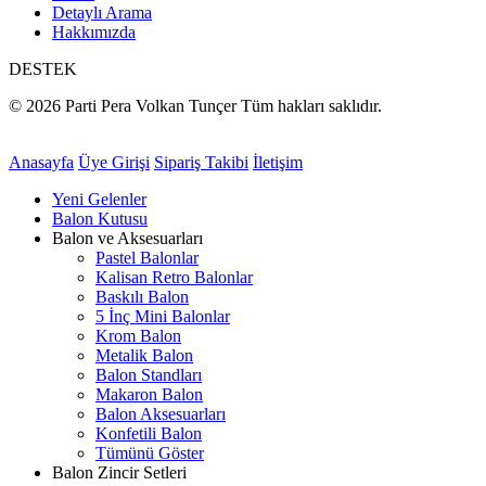
Detaylı Arama
Hakkımızda
DESTEK
© 2026 Parti Pera Volkan Tunçer Tüm hakları saklıdır.
Anasayfa
Üye Girişi
Sipariş Takibi
İletişim
Yeni Gelenler
Balon Kutusu
Balon ve Aksesuarları
Pastel Balonlar
Kalisan Retro Balonlar
Baskılı Balon
5 İnç Mini Balonlar
Krom Balon
Metalik Balon
Balon Standları
Makaron Balon
Balon Aksesuarları
Konfetili Balon
Tümünü Göster
Balon Zincir Setleri