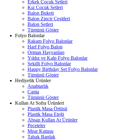
Erkek Çocuk Setleri
Kız Çocuk Setleri
Balon Buketi
Balon Zincir Çeşitleri
Balon Setleri
Tümünü Göster
Folyo Balonlar
Rakam Folyo Balonlar
Harf Folyo Balon
Orman Hayvanları
Yıldız ve Kalp Folyo Balonlar
Şekilli Folyo Balonlar
Happy Birthday Set Folyo Balonlar
Tümünü Göster
Hediyelik Ürünler
Anahtarlık
Çanta
Tümünü Göster
Kullan At Sofra Ürünleri
Plastik Masa Örtüsü
Plastik Masa Eteği
Ahşap Kullan At Ürünler
Peçeteler
Mısır Kutusu
Tabak Bardak