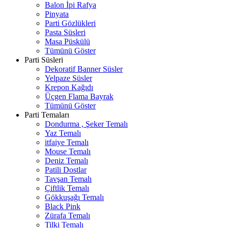
Balon İpi Rafya
Pinyata
Parti Gözlükleri
Pasta Süsleri
Masa Püskülü
Tümünü Göster
Parti Süsleri
Dekoratif Banner Süsler
Yelpaze Süsler
Krepon Kağıdı
Üçgen Flama Bayrak
Tümünü Göster
Parti Temaları
Dondurma , Şeker Temalı
Yaz Temalı
itfaiye Temalı
Mouse Temalı
Deniz Temalı
Patili Dostlar
Tavşan Temalı
Çiftlik Temalı
Gökkuşağı Temalı
Black Pink
Zürafa Temalı
Tilki Temalı