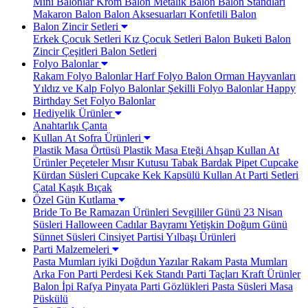
Mini Balonlar
Krom Balon
Metalik Balon
Balon Standları
Makaron Balon
Balon Aksesuarları
Konfetili Balon
Balon Zincir Setleri
Erkek Çocuk Setleri
Kız Çocuk Setleri
Balon Buketi
Balon
Zincir Çeşitleri
Balon Setleri
Folyo Balonlar
Rakam Folyo Balonlar
Harf Folyo Balon
Orman Hayvanları
Yıldız ve Kalp Folyo Balonlar
Şekilli Folyo Balonlar
Happy
Birthday Set Folyo Balonlar
Hediyelik Ürünler
Anahtarlık
Çanta
Kullan At Sofra Ürünleri
Plastik Masa Örtüsü
Plastik Masa Eteği
Ahşap Kullan At
Ürünler
Peçeteler
Mısır Kutusu
Tabak Bardak
Pipet
Cupcake
Kürdan Süsleri
Cupcake Kek Kapsülü
Kullan At Parti Setleri
Çatal Kaşık Bıçak
Özel Gün Kutlama
Bride To Be
Ramazan Ürünleri
Sevgililer Günü
23 Nisan
Süsleri
Halloween Cadılar Bayramı
Yetişkin Doğum Günü
Sünnet Süsleri
Cinsiyet Partisi
Yılbaşı Ürünleri
Parti Malzemeleri
Pasta Mumları
iyiki Doğdun Yazılar
Rakam Pasta Mumları
Arka Fon Parti Perdesi
Kek Standı
Parti Taçları
Kraft Ürünler
Balon İpi Rafya
Pinyata
Parti Gözlükleri
Pasta Süsleri
Masa
Püskülü