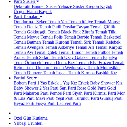
Parti Süsleri
Dekoratif Banner Süsler
Yelpaze Süsler
Krepon Kağıdı
Üçgen Flama Bayrak
Parti Temaları
Dondurma , Şeker Temalı
Yaz Temalı
itfaiye Temalı
Mouse
Temalı
Deniz Temalı
Patili Dostlar
Tavşan Temalı
Çiftlik
Temalı
Gökkuşağı Temalı
Black Pink
Zürafa Temalı
Tilki
Temalı
Meyve Temalı
Polis Temalı
Barbie Temalı
Basketbol
Temalı
Batman Temalı
Kuromi Temalı
Sirk Temalı
Kelebek
Temalı
Avengers Temalı
Askeriye Temalı
Arı Temalı
Karpuz
Temalı
Ayı Temalı
Çilek Temalı
Limon Temalı
Futbol Temalı
Araba Temalı
Safari Temalı
Uzay Galaksi Temalı
Papatya
Tema
Örümcek Temalı
Deniz Kızı Temalı
Elsa Frozen Temalı
Retro Tema
Unicorn Temalı
Wednesday Temalı
Motorsiklet
Temalı
Dinozor Temalı
İnşaat Temalı
Kırmızı Başlıklı Kız
Partini Seç
Bohem Parti
1 Yaş Erkek
1 Yaş Kız
Erkek Baby Shower
Kız
Baby Shower
2 Yaş Parti
Sarı Parti
Rose Gold Parti
Gold
Parti
Makaron Parti
Pembe Parti
Siyah Parti
Kırmızı Parti
Mor
& Lila Parti
Mavi Parti
Yeşil Parti
Turuncu Parti
Gümüş Parti
Beyaz Parti
Fuşya Parti
Lacivert Parti
Özel Gün Kutlama
Yılbaşı Ürünleri