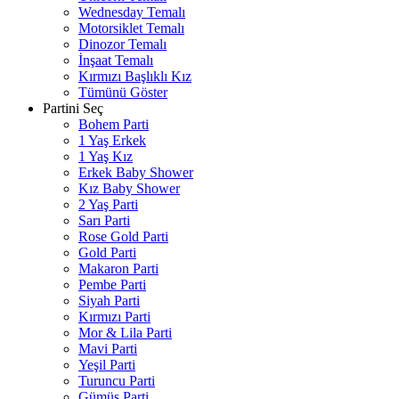
Wednesday Temalı
Motorsiklet Temalı
Dinozor Temalı
İnşaat Temalı
Kırmızı Başlıklı Kız
Tümünü Göster
Partini Seç
Bohem Parti
1 Yaş Erkek
1 Yaş Kız
Erkek Baby Shower
Kız Baby Shower
2 Yaş Parti
Sarı Parti
Rose Gold Parti
Gold Parti
Makaron Parti
Pembe Parti
Siyah Parti
Kırmızı Parti
Mor & Lila Parti
Mavi Parti
Yeşil Parti
Turuncu Parti
Gümüş Parti