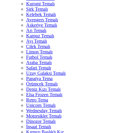
Kuromi Temalı
Sirk Temalı
Kelebek Temalı
Avengers Temalı
Askeriye Temalı
Arı Temalı
Karpuz Temalı
Ayı Temalı
Çilek Temalı
Limon Temalı
Futbol Temalı
Araba Temalı
Safari Temalı
Uzay Galaksi Temalı
Papatya Tema
Örümcek Temalı
Deniz Kızı Temalı
Elsa Frozen Temalı
Retro Tema
Unicorn Temalı
Wednesday Temalı
Motorsiklet Temalı
Dinozor Temalı
İnşaat Temalı
Kırmızı Başlıklı Kız