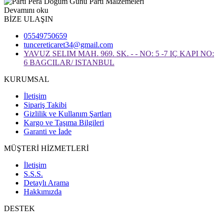
Devamını oku
BİZE ULAŞIN
05549750659
tuncereticaret34@gmail.com
YAVUZ SELIM MAH. 969. SK. - - NO: 5 -7 IÇ KAPI NO:
6 BAGCILAR/ ISTANBUL
KURUMSAL
İletişim
Sipariş Takibi
Gizlilik ve Kullanım Şartları
Kargo ve Taşıma Bilgileri
Garanti ve İade
MÜŞTERİ HİZMETLERİ
İletişim
S.S.S.
Detaylı Arama
Hakkımızda
DESTEK