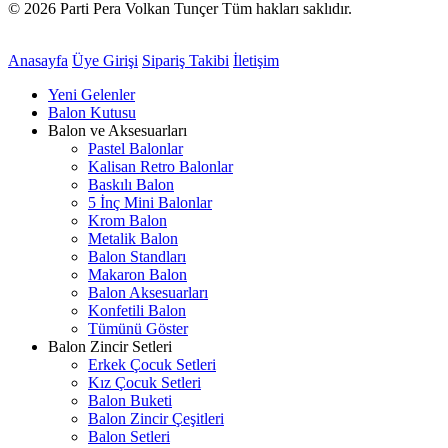
© 2026 Parti Pera Volkan Tunçer Tüm hakları saklıdır.
Anasayfa
Üye Girişi
Sipariş Takibi
İletişim
Yeni Gelenler
Balon Kutusu
Balon ve Aksesuarları
Pastel Balonlar
Kalisan Retro Balonlar
Baskılı Balon
5 İnç Mini Balonlar
Krom Balon
Metalik Balon
Balon Standları
Makaron Balon
Balon Aksesuarları
Konfetili Balon
Tümünü Göster
Balon Zincir Setleri
Erkek Çocuk Setleri
Kız Çocuk Setleri
Balon Buketi
Balon Zincir Çeşitleri
Balon Setleri