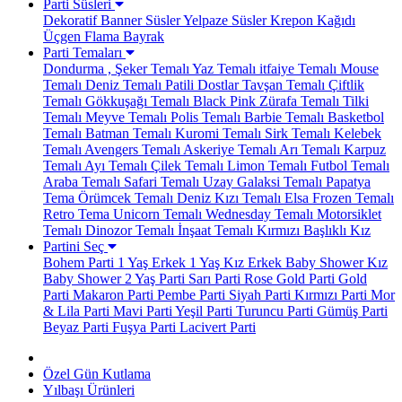
Parti Süsleri
Dekoratif Banner Süsler
Yelpaze Süsler
Krepon Kağıdı
Üçgen Flama Bayrak
Parti Temaları
Dondurma , Şeker Temalı
Yaz Temalı
itfaiye Temalı
Mouse
Temalı
Deniz Temalı
Patili Dostlar
Tavşan Temalı
Çiftlik
Temalı
Gökkuşağı Temalı
Black Pink
Zürafa Temalı
Tilki
Temalı
Meyve Temalı
Polis Temalı
Barbie Temalı
Basketbol
Temalı
Batman Temalı
Kuromi Temalı
Sirk Temalı
Kelebek
Temalı
Avengers Temalı
Askeriye Temalı
Arı Temalı
Karpuz
Temalı
Ayı Temalı
Çilek Temalı
Limon Temalı
Futbol Temalı
Araba Temalı
Safari Temalı
Uzay Galaksi Temalı
Papatya
Tema
Örümcek Temalı
Deniz Kızı Temalı
Elsa Frozen Temalı
Retro Tema
Unicorn Temalı
Wednesday Temalı
Motorsiklet
Temalı
Dinozor Temalı
İnşaat Temalı
Kırmızı Başlıklı Kız
Partini Seç
Bohem Parti
1 Yaş Erkek
1 Yaş Kız
Erkek Baby Shower
Kız
Baby Shower
2 Yaş Parti
Sarı Parti
Rose Gold Parti
Gold
Parti
Makaron Parti
Pembe Parti
Siyah Parti
Kırmızı Parti
Mor
& Lila Parti
Mavi Parti
Yeşil Parti
Turuncu Parti
Gümüş Parti
Beyaz Parti
Fuşya Parti
Lacivert Parti
Özel Gün Kutlama
Yılbaşı Ürünleri