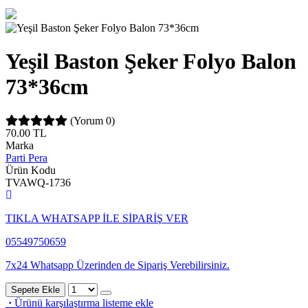
Yeşil Baston Şeker Folyo Balon
73*36cm
(Yorum 0)
70.00
TL
Marka
Parti Pera
Ürün Kodu
TVAWQ-1736
TIKLA WHATSAPP İLE SİPARİŞ VER
05549750659
7x24 Whatsapp Üzerinden de Sipariş Verebilirsiniz.
Sepete Ekle
·
Ürünü karşılaştırma listeme ekle