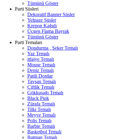
Tümünü Göster
Parti Süsleri
Dekoratif Banner Süsler
Yelpaze Süsler
Krepon Kağıdı
Üçgen Flama Bayrak
Tümünü Göster
Parti Temaları
Dondurma , Şeker Temalı
Yaz Temalı
itfaiye Temalı
Mouse Temalı
Deniz Temalı
Patili Dostlar
Tavşan Temalı
Çiftlik Temalı
Gökkuşağı Temalı
Black Pink
Zürafa Temalı
Tilki Temalı
Meyve Temalı
Polis Temalı
Barbie Temalı
Basketbol Temalı
Batman Temalı