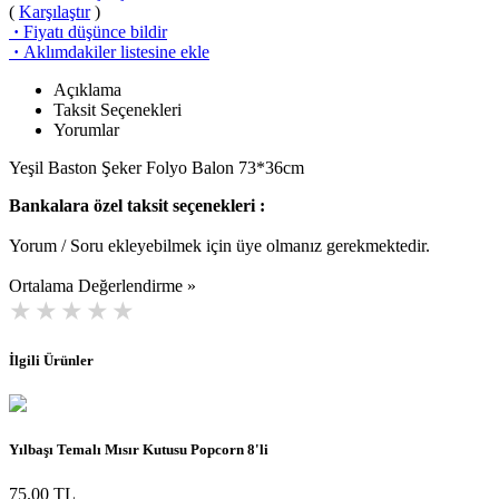
(
Karşılaştır
)
·
Fiyatı düşünce bildir
·
Aklımdakiler listesine ekle
Açıklama
Taksit Seçenekleri
Yorumlar
Yeşil Baston Şeker Folyo Balon 73*36cm
Bankalara özel taksit seçenekleri :
Yorum / Soru ekleyebilmek için üye olmanız gerekmektedir.
Ortalama Değerlendirme »
İlgili Ürünler
Yılbaşı Temalı Mısır Kutusu Popcorn 8'li
75.00 TL