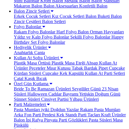
Mini Balonlar
Krom Balon
Metalik Balon
Balon Standları
Makaron Balon
Balon Aksesuarları
Konfetili Balon
Balon Zincir Setleri
Erkek Çocuk Setleri
Kız Çocuk Setleri
Balon Buketi
Balon
Zincir Çeşitleri
Balon Setleri
Folyo Balonlar
Rakam Folyo Balonlar
Harf Folyo Balon
Orman Hayvanları
Yıldız ve Kalp Folyo Balonlar
Şekilli Folyo Balonlar
Happy
Birthday Set Folyo Balonlar
Hediyelik Ürünler
Anahtarlık
Çanta
Kullan At Sofra Ürünleri
Plastik Masa Örtüsü
Plastik Masa Eteği
Ahşap Kullan At
Ürünler
Peçeteler
Mısır Kutusu
Tabak Bardak
Pipet
Cupcake
Kürdan Süsleri
Cupcake Kek Kapsülü
Kullan At Parti Setleri
Çatal Kaşık Bıçak
Özel Gün Kutlama
Bride To Be
Ramazan Ürünleri
Sevgililer Günü
23 Nisan
Süsleri
Halloween Cadılar Bayramı
Yetişkin Doğum Günü
Sünnet Süsleri
Cinsiyet Partisi
Yılbaşı Ürünleri
Parti Malzemeleri
Pasta Mumları
iyiki Doğdun Yazılar
Rakam Pasta Mumları
Arka Fon Parti Perdesi
Kek Standı
Parti Taçları
Kraft Ürünler
Balon İpi Rafya
Pinyata
Parti Gözlükleri
Pasta Süsleri
Masa
Püskülü