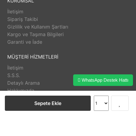
KURUMSAL
İletişim
Sipariş Takibi
Gizlilik ve Kullanım Şartları
Kargo ve Taşıma Bilgileri
Garanti ve İade
MÜŞTERİ HİZMETLERİ
İletişim
S.S.S.
WhatsApp Destek Hattı
Detaylı Arama
Hakkımızda
Sepete Ekle
DESTEK
Anasayfa
Üye Girişi
Sipariş Takibi
İletişim
© 2026 Parti Pera Volkan Tunçer Tüm hakları saklıdır.