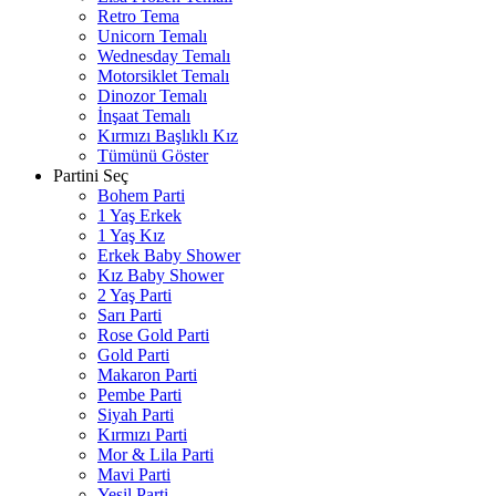
Retro Tema
Unicorn Temalı
Wednesday Temalı
Motorsiklet Temalı
Dinozor Temalı
İnşaat Temalı
Kırmızı Başlıklı Kız
Tümünü Göster
Partini Seç
Bohem Parti
1 Yaş Erkek
1 Yaş Kız
Erkek Baby Shower
Kız Baby Shower
2 Yaş Parti
Sarı Parti
Rose Gold Parti
Gold Parti
Makaron Parti
Pembe Parti
Siyah Parti
Kırmızı Parti
Mor & Lila Parti
Mavi Parti
Yeşil Parti