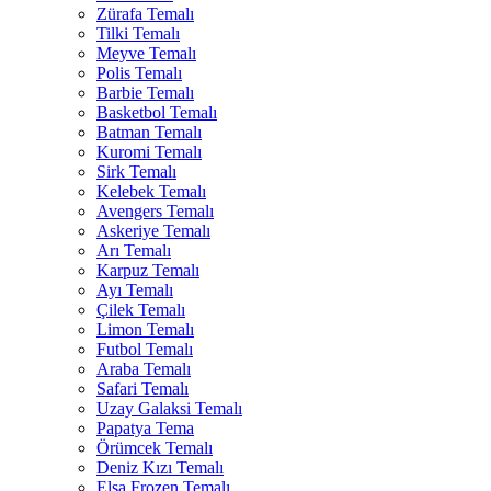
Zürafa Temalı
Tilki Temalı
Meyve Temalı
Polis Temalı
Barbie Temalı
Basketbol Temalı
Batman Temalı
Kuromi Temalı
Sirk Temalı
Kelebek Temalı
Avengers Temalı
Askeriye Temalı
Arı Temalı
Karpuz Temalı
Ayı Temalı
Çilek Temalı
Limon Temalı
Futbol Temalı
Araba Temalı
Safari Temalı
Uzay Galaksi Temalı
Papatya Tema
Örümcek Temalı
Deniz Kızı Temalı
Elsa Frozen Temalı