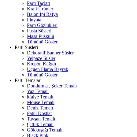
Parti Taçları
Kraft Ürünler
Balon İpi Rafya
Pinyata
Parti Gözlükleri
Pasta Süsleri
Masa Püskülü
Tümünü Göster
Parti Süsleri
Dekoratif Banner Süsler
Yelpaze Süsler
Krepon Kağıdı
Üçgen Flama Bayrak
Tümünü Göster
Parti Temaları
Dondurma , Şeker Temalı
Yaz Temalı
itfaiye Temalı
Mouse Temalı
Deniz Temalı
Patili Dostlar
Tavşan Temalı
Çiftlik Temalı
Gökkuşağı Temalı
Black Pink