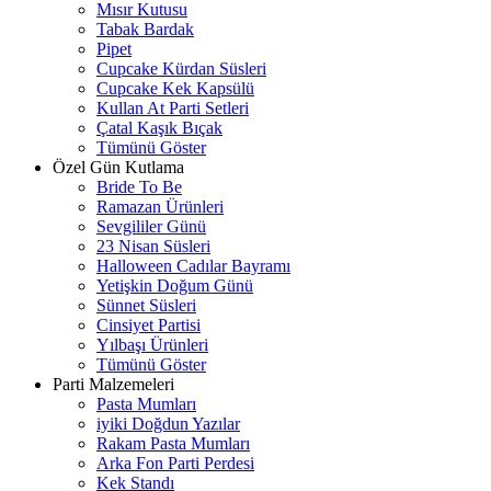
Mısır Kutusu
Tabak Bardak
Pipet
Cupcake Kürdan Süsleri
Cupcake Kek Kapsülü
Kullan At Parti Setleri
Çatal Kaşık Bıçak
Tümünü Göster
Özel Gün Kutlama
Bride To Be
Ramazan Ürünleri
Sevgililer Günü
23 Nisan Süsleri
Halloween Cadılar Bayramı
Yetişkin Doğum Günü
Sünnet Süsleri
Cinsiyet Partisi
Yılbaşı Ürünleri
Tümünü Göster
Parti Malzemeleri
Pasta Mumları
iyiki Doğdun Yazılar
Rakam Pasta Mumları
Arka Fon Parti Perdesi
Kek Standı