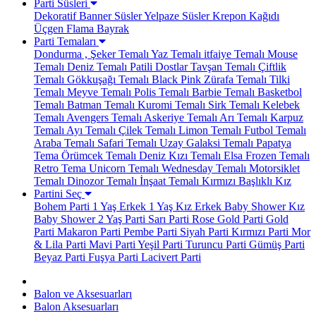
Parti Süsleri
Dekoratif Banner Süsler
Yelpaze Süsler
Krepon Kağıdı
Üçgen Flama Bayrak
Parti Temaları
Dondurma , Şeker Temalı
Yaz Temalı
itfaiye Temalı
Mouse
Temalı
Deniz Temalı
Patili Dostlar
Tavşan Temalı
Çiftlik
Temalı
Gökkuşağı Temalı
Black Pink
Zürafa Temalı
Tilki
Temalı
Meyve Temalı
Polis Temalı
Barbie Temalı
Basketbol
Temalı
Batman Temalı
Kuromi Temalı
Sirk Temalı
Kelebek
Temalı
Avengers Temalı
Askeriye Temalı
Arı Temalı
Karpuz
Temalı
Ayı Temalı
Çilek Temalı
Limon Temalı
Futbol Temalı
Araba Temalı
Safari Temalı
Uzay Galaksi Temalı
Papatya
Tema
Örümcek Temalı
Deniz Kızı Temalı
Elsa Frozen Temalı
Retro Tema
Unicorn Temalı
Wednesday Temalı
Motorsiklet
Temalı
Dinozor Temalı
İnşaat Temalı
Kırmızı Başlıklı Kız
Partini Seç
Bohem Parti
1 Yaş Erkek
1 Yaş Kız
Erkek Baby Shower
Kız
Baby Shower
2 Yaş Parti
Sarı Parti
Rose Gold Parti
Gold
Parti
Makaron Parti
Pembe Parti
Siyah Parti
Kırmızı Parti
Mor
& Lila Parti
Mavi Parti
Yeşil Parti
Turuncu Parti
Gümüş Parti
Beyaz Parti
Fuşya Parti
Lacivert Parti
Balon ve Aksesuarları
Balon Aksesuarları