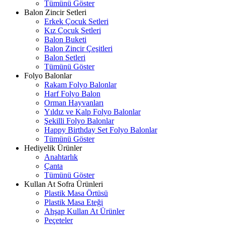
Tümünü Göster
Balon Zincir Setleri
Erkek Çocuk Setleri
Kız Çocuk Setleri
Balon Buketi
Balon Zincir Çeşitleri
Balon Setleri
Tümünü Göster
Folyo Balonlar
Rakam Folyo Balonlar
Harf Folyo Balon
Orman Hayvanları
Yıldız ve Kalp Folyo Balonlar
Şekilli Folyo Balonlar
Happy Birthday Set Folyo Balonlar
Tümünü Göster
Hediyelik Ürünler
Anahtarlık
Çanta
Tümünü Göster
Kullan At Sofra Ürünleri
Plastik Masa Örtüsü
Plastik Masa Eteği
Ahşap Kullan At Ürünler
Peçeteler