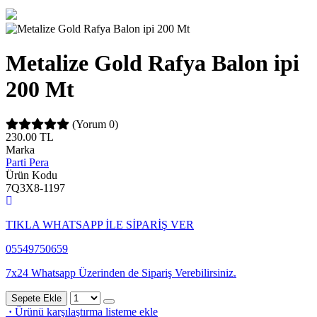
Metalize Gold Rafya Balon ipi
200 Mt
(Yorum 0)
230.00
TL
Marka
Parti Pera
Ürün Kodu
7Q3X8-1197
TIKLA WHATSAPP İLE SİPARİŞ VER
05549750659
7x24 Whatsapp Üzerinden de Sipariş Verebilirsiniz.
Sepete Ekle
·
Ürünü karşılaştırma listeme ekle