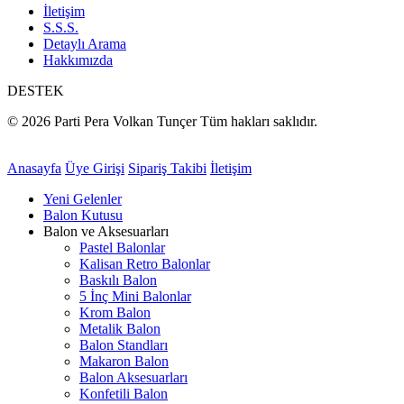
İletişim
S.S.S.
Detaylı Arama
Hakkımızda
DESTEK
© 2026 Parti Pera Volkan Tunçer Tüm hakları saklıdır.
Anasayfa
Üye Girişi
Sipariş Takibi
İletişim
Yeni Gelenler
Balon Kutusu
Balon ve Aksesuarları
Pastel Balonlar
Kalisan Retro Balonlar
Baskılı Balon
5 İnç Mini Balonlar
Krom Balon
Metalik Balon
Balon Standları
Makaron Balon
Balon Aksesuarları
Konfetili Balon