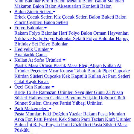
Mini Balonlar
Krom Balon
Metalik Balon
Balon Standları
Makaron Balon
Balon Aksesuarları
Konfetili Balon
Balon Zincir Setleri
Erkek Çocuk Setleri
Kız Çocuk Setleri
Balon Buketi
Balon
Zincir Çeşitleri
Balon Setleri
Folyo Balonlar
Rakam Folyo Balonlar
Harf Folyo Balon
Orman Hayvanları
Yıldız ve Kalp Folyo Balonlar
Şekilli Folyo Balonlar
Happy
Birthday Set Folyo Balonlar
Hediyelik Ürünler
Anahtarlık
Çanta
Kullan At Sofra Ürünleri
Plastik Masa Örtüsü
Plastik Masa Eteği
Ahşap Kullan At
Ürünler
Peçeteler
Mısır Kutusu
Tabak Bardak
Pipet
Cupcake
Kürdan Süsleri
Cupcake Kek Kapsülü
Kullan At Parti Setleri
Çatal Kaşık Bıçak
Özel Gün Kutlama
Bride To Be
Ramazan Ürünleri
Sevgililer Günü
23 Nisan
Süsleri
Halloween Cadılar Bayramı
Yetişkin Doğum Günü
Sünnet Süsleri
Cinsiyet Partisi
Yılbaşı Ürünleri
Parti Malzemeleri
Pasta Mumları
iyiki Doğdun Yazılar
Rakam Pasta Mumları
Arka Fon Parti Perdesi
Kek Standı
Parti Taçları
Kraft Ürünler
Balon İpi Rafya
Pinyata
Parti Gözlükleri
Pasta Süsleri
Masa
Püskülü