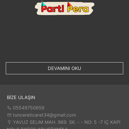
DEVAMINI OKU
BİZE ULAŞIN
05549750659
tuncereticaret34@gmail.com
YAVUZ SELIM MAH. 969. SK. - - NO: 5 -7 IÇ KAPI