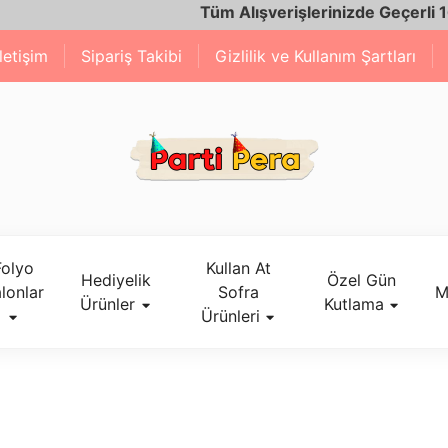
Tüm Alışverişlerinizde Geçerli 1600 TL
İletişim
Sipariş Takibi
Gizlilik ve Kullanım Şartları
Folyo
Kullan At
Hediyelik
Özel Gün
lonlar
Sofra
M
Ürünler
Kutlama
Ürünleri