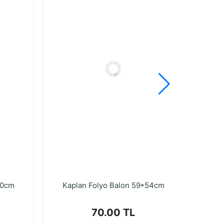
60cm
Kaplan Folyo Balon 59*54cm
Seviml
70.00 TL